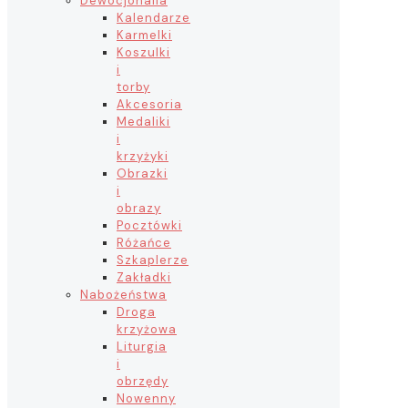
Dewocjonalia
Kalendarze
Karmelki
Koszulki
i
torby
Akcesoria
Medaliki
i
krzyżyki
Obrazki
i
obrazy
Pocztówki
Różańce
Szkaplerze
Zakładki
Nabożeństwa
Droga
krzyżowa
Liturgia
i
obrzędy
Nowenny