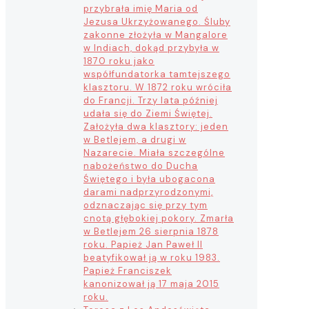
przybrała imię Maria od
Jezusa Ukrzyżowanego. Śluby
zakonne złożyła w Mangalore
w Indiach, dokąd przybyła w
1870 roku jako
współfundatorka tamtejszego
klasztoru. W 1872 roku wróciła
do Francji. Trzy lata później
udała się do Ziemi Świętej.
Założyła dwa klasztory: jeden
w Betlejem, a drugi w
Nazarecie. Miała szczególne
nabożeństwo do Ducha
Świętego i była ubogacona
darami nadprzyrodzonymi,
odznaczając się przy tym
cnotą głębokiej pokory. Zmarła
w Betlejem 26 sierpnia 1878
roku. Papież Jan Paweł II
beatyfikował ją w roku 1983.
Papież Franciszek
kanonizował ją 17 maja 2015
roku.