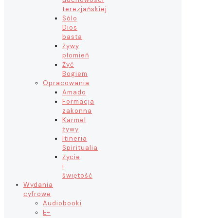
terezjańskiej
Sólo
Dios
basta
Żywy
płomień
Żyć
Bogiem
Opracowania
Amado
Formacja
zakonna
Karmel
żywy
Itineria
Spiritualia
Życie
i
świętość
Wydania
cyfrowe
Audiobooki
E-