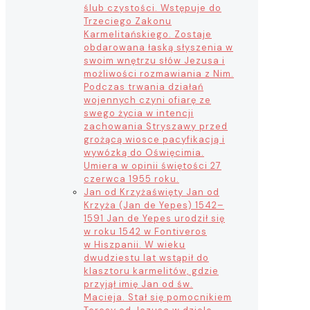
ślub czystości. Wstępuje do
Trzeciego Zakonu
Karmelitańskiego. Zostaje
obdarowana łaską słyszenia w
swoim wnętrzu słów Jezusa i
możliwości rozmawiania z Nim.
Podczas trwania działań
wojennych czyni ofiarę ze
swego życia w intencji
zachowania Stryszawy przed
grożącą wiosce pacyfikacją i
wywózką do Oświęcimia.
Umiera w opinii świętości 27
czerwca 1955 roku.
Jan od Krzyża
święty Jan od
Krzyża (Jan de Yepes) 1542–
1591 Jan de Yepes urodził się
w roku 1542 w Fontiveros
w Hiszpanii. W wieku
dwudziestu lat wstąpił do
klasztoru karmelitów, gdzie
przyjął imię Jan od św.
Macieja. Stał się pomocnikiem