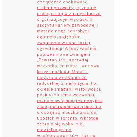
energiczna osobowość
i talent pozwoliły jej zostać
prelegentką w znanym biurze
organizującym wykłady. U
szczytu kariery zawodowej i
materialnego dobrobytu
ogarnęło ją głębokie
zwątpienie w sens takiej
egzystencji. Wtedy właśnie
poprzez słowa Ewangelii –
„Powstań, idź… sprzedaj
wszystko, co masz… weź swój
krzyż i naśladuj Mnie” –
usłyszała wezwanie do
radykalnej zmiany życia. Po
okresie zmagań i wątpliwości,
posłuszna temu wezwaniu,
rozdała swój majątek ubogim i
z błogosławieństwem biskupa
diecezji zamieszkała wśród
ubogich w Toronto. Wkrótce
zebrała się wokół niej
niewielka grupa
współpracowników i tak na