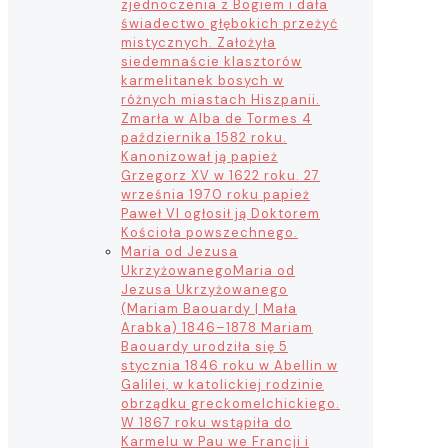
zjednoczenia z Bogiem i dała
świadectwo głębokich przeżyć
mistycznych. Założyła
siedemnaście klasztorów
karmelitanek bosych w
różnych miastach Hiszpanii.
Zmarła w Alba de Tormes 4
października 1582 roku.
Kanonizował ją papież
Grzegorz XV w 1622 roku. 27
września 1970 roku papież
Paweł VI ogłosił ją Doktorem
Kościoła powszechnego.
Maria od Jezusa
Ukrzyżowanego
Maria od
Jezusa Ukrzyżowanego
(Mariam Baouardy | Mała
Arabka) 1846–1878 Mariam
Baouardy urodziła się 5
stycznia 1846 roku w Abellin w
Galilei, w katolickiej rodzinie
obrządku greckomelchickiego.
W 1867 roku wstąpiła do
Karmelu w Pau we Francji i