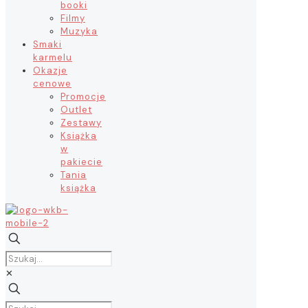
booki
Filmy
Muzyka
Smaki
karmelu
Okazje
cenowe
Promocje
Outlet
Zestawy
Książka
w
pakiecie
Tania
książka
✕