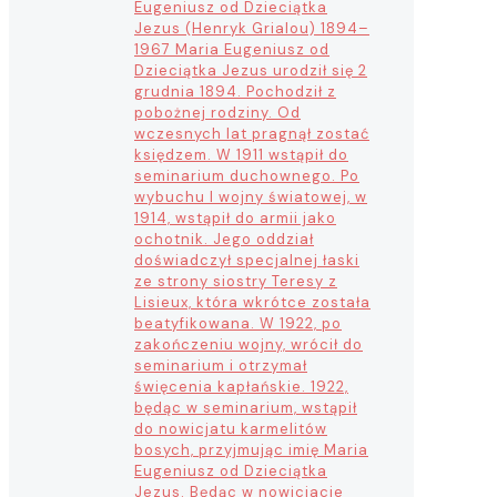
Eugeniusz od Dzieciątka
Jezus (Henryk Grialou) 1894–
1967 Maria Eugeniusz od
Dzieciątka Jezus urodził się 2
grudnia 1894. Pochodził z
pobożnej rodziny. Od
wczesnych lat pragnął zostać
księdzem. W 1911 wstąpił do
seminarium duchownego. Po
wybuchu I wojny światowej, w
1914, wstąpił do armii jako
ochotnik. Jego oddział
doświadczył specjalnej łaski
ze strony siostry Teresy z
Lisieux, która wkrótce została
beatyfikowana. W 1922, po
zakończeniu wojny, wrócił do
seminarium i otrzymał
święcenia kapłańskie. 1922,
będąc w seminarium, wstąpił
do nowicjatu karmelitów
bosych, przyjmując imię Maria
Eugeniusz od Dzieciątka
Jezus. Będąc w nowicjacie