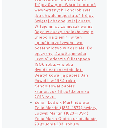
Trójcy Świętej. Wśród cierpień
wewnętrznych i chorób żyła
„ku chwale majestatu” Trójcy
Świętej obecnej w jej duszy.
W tajemnicy zamieszkiwania
Boga w duszy znalazła swoje
„niebo na ziemi” i w ten
sposób przeżywała swe
posłannictwo w Kościele. Do
ojczyzny „światła, miłości
i życia” odeszła 9 listopada
1906 roku, w wieku
dwudziestu sześciu lat.
Beatyfikował ją papież Jan
Paweł II w 1984 roku.
Kanonizował papież
Franciszek 16 października
2016 roku.
Zelia i Ludwik Martin
święta
Zelia Martin (1831–1877) święty
Ludwik Martin (1823–1894)
Zelia Maria Guérin urodziła się
23 grudnia 1831 roku w