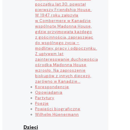
początku lat 30. powstał
pierwszy Friendship House.
W 1947 roku założyła
w Combermere w Kanadzie
wspólnotę Madonna House,
gdzie przyjmowała każdego
z gościnnością, zapraszając
do wspólnego życia –
modlitwy, pracy i odpoczynku.
Z upływem lat
zainteresowanie duchowością
ośrodka Madonna House
wzrosło. Na zaproszenie
biskupów z innych diecezji,
zarówno w Kanadzie…
Korespondencje
Opowiadania
Partytury
Poezje
Powieści biograficzne
Wilhelm Hüenermann
Dzieci