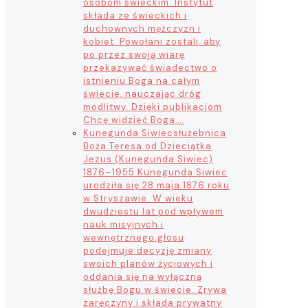
osobom świeckim. Instytut
składa ze świeckich i
duchownych mężczyzn i
kobiet. Powołani zostali, aby
po przez swoją wiarę
przekazywać świadectwo o
istnieniu Boga na całym
świecie, nauczając dróg
modlitwy. Dzięki publikacjom
Chcę widzieć Boga,…
Kunegunda Siwiec
służebnica
Boża Teresa od Dzieciątka
Jezus (Kunegunda Siwiec)
1876–1955 Kunegunda Siwiec
urodziła się 28 maja 1876 roku
w Stryszawie. W wieku
dwudziestu lat pod wpływem
nauk misyjnych i
wewnętrznego głosu
podejmuje decyzję zmiany
swoich planów życiowych i
oddania się na wyłączną
służbę Bogu w świecie. Zrywa
zaręczyny i składa prywatny