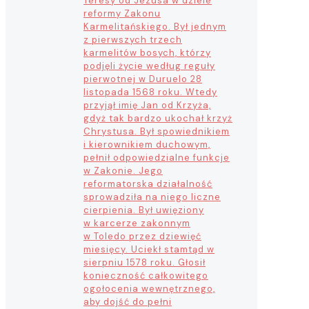
Teresy od Jezusa w dziele
reformy Zakonu
Karmelitańskiego. Był jednym
z pierwszych trzech
karmelitów bosych, którzy
podjęli życie według reguły
pierwotnej w Duruelo 28
listopada 1568 roku. Wtedy
przyjął imię Jan od Krzyża,
gdyż tak bardzo ukochał krzyż
Chrystusa. Był spowiednikiem
i kierownikiem duchowym,
pełnił odpowiedzialne funkcje
w Zakonie. Jego
reformatorska działalność
sprowadziła na niego liczne
cierpienia. Był uwięziony
w karcerze zakonnym
w Toledo przez dziewięć
miesięcy. Uciekł stamtąd w
sierpniu 1578 roku. Głosił
konieczność całkowitego
ogołocenia wewnętrznego,
aby dojść do pełni