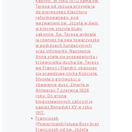
Kastylii. W roku 1570 sama św.
Teresa od Jezusa przyjęła ją
do pierwszego klasztoru
reformowanego, pod
wezwaniem św. Józefa w Awili,
w którym złożyła śluby
zakonne. Św. Teresa wybrała
ją również na swą towarzyszkę
w podróżach fundacyjnych
oraz infirmerkę. Następnie
Anna stała się propagatorką i
krzewicielką ducha św. Teresy
we Francji i Flandrii, okazując
się prawdziwą córką Kościoła.
Słynęła z gorliwości o
zbawienie dusz. Zmarła w
Antwerpii 7 czerwca 1626
roku. Do grona
błogosławionych zaliczył ją
papież Benedykt XV w roku
1917.
Franciszek
(Powiertowski)
sługa Boży brat
Franciszek od św. Józefa