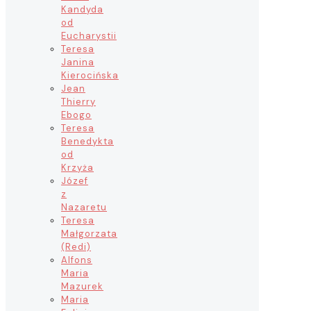
Kandyda
od
Eucharystii
Teresa
Janina
Kierocińska
Jean
Thierry
Ebogo
Teresa
Benedykta
od
Krzyża
Józef
z
Nazaretu
Teresa
Małgorzata
(Redi)
Alfons
Maria
Mazurek
Maria