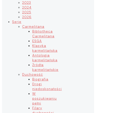
2023
2024
2025
2026
Serie
Carmelitana
Bibliotheca
Carmelitana
ESGA
Klasyka
karmelitańska
Antologia
karmelitańska
Źródła
karmelitańskie
Duchowość
Biografia
Drogi
niedoskonałości
W
poszukiwaniu
pełni
Filary
duchowości