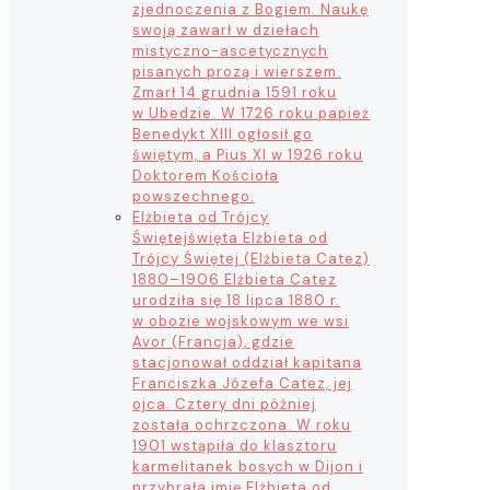
zjednoczenia z Bogiem. Naukę
swoją zawarł w dziełach
mistyczno-ascetycznych
pisanych prozą i wierszem.
Zmarł 14 grudnia 1591 roku
w Ubedzie. W 1726 roku papież
Benedykt XIII ogłosił go
świętym, a Pius XI w 1926 roku
Doktorem Kościoła
powszechnego.
Elżbieta od Trójcy
Świętej
święta Elżbieta od
Trójcy Świętej (Elżbieta Catez)
1880–1906 Elżbieta Catez
urodziła się 18 lipca 1880 r.
w obozie wojskowym we wsi
Avor (Francja), gdzie
stacjonował oddział kapitana
Franciszka Józefa Catez, jej
ojca. Cztery dni później
została ochrzczona. W roku
1901 wstąpiła do klasztoru
karmelitanek bosych w Dijon i
przybrała imię Elżbieta od