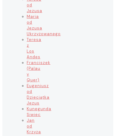
od
Jezusa
Maria
od
Jezusa
Ukrzyżowanego
Teresa
z
Los
Andes
Franciszek
(Palau
y
Quer)
Eugeniusz
od
Dzieciątka
Jezus
Kunegunda
Siwiec
Jan
od
Krzyża