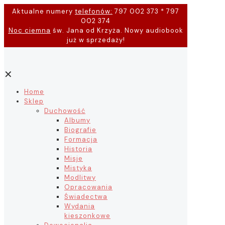
Aktualne numery
telefonów:
797 002 373 * 797
002 374
Noc ciemna
św. Jana od Krzyża. Nowy audiobook
już w sprzedaży!
✕
Home
Sklep
Duchowość
Albumy
Biografie
Formacja
Historia
Misje
Mistyka
Modlitwy
Opracowania
Świadectwa
Wydania
kieszonkowe