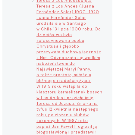
Teresa z Los Andes
święta
Teresa z Los Andes (Juana
Fernández Solar) 1900–1920
Juana Fernández Solar
urodziła się w Santiago
w Chile 13 lipca 1900 roku. Od
dzieciństwa była
zafascynowana osobą
Chrystusa i głęboko
przeżywała duchową łączność
z Nim. Odznaczała się wielkim
nabożeństwem do
Najświętszej Maryi Panny,
a także prostotą, miłością
bliźniego i radością życia.
W 1919 roku wstąpiła do
klasztoru karmelitanek bosych
w Los Andes i przyjęła imię
Teresa od Jezusa. Zmarła na
tyfus 12 kwietnia następnego
roku, po złożeniu ślubów
zakonnych. W 1987 roku
papież Jan Paweł II ogłosił ją
błogosławioną i przedstawił