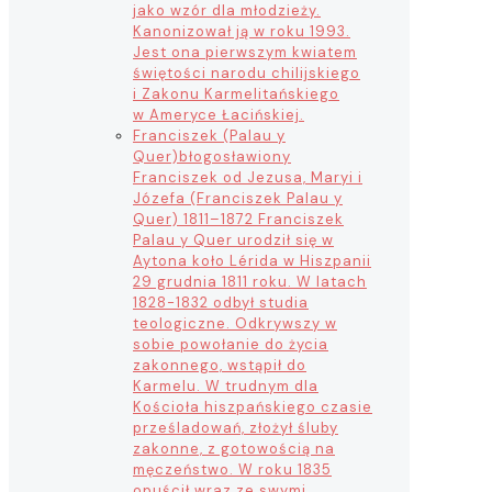
jako wzór dla młodzieży.
Kanonizował ją w roku 1993.
Jest ona pierwszym kwiatem
świętości narodu chilijskiego
i Zakonu Karmelitańskiego
w Ameryce Łacińskiej.
Franciszek (Palau y
Quer)
błogosławiony
Franciszek od Jezusa, Maryi i
Józefa (Franciszek Palau y
Quer) 1811–1872 Franciszek
Palau y Quer urodził się w
Aytona koło Lérida w Hiszpanii
29 grudnia 1811 roku. W latach
1828-1832 odbył studia
teologiczne. Odkrywszy w
sobie powołanie do życia
zakonnego, wstąpił do
Karmelu. W trudnym dla
Kościoła hiszpańskiego czasie
prześladowań, złożył śluby
zakonne, z gotowością na
męczeństwo. W roku 1835
opuścił wraz ze swymi