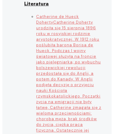
Literatura
Catherine de Hueck
Doherty
Catherine Doherty
urodziła się 15 sierpnia 1896
roku w rosyjskiej rodzinie
arystokratycznej. W 1912 roku
poślubiła barona Borisa de
Hueck. Podczas I wojny
światowej służyła na froncie
jako pielęgniarka; po wybuchu
bolszewickiej rewolucji
przedostała się do Anglii, a
potem do Kanady. W Anglii
podjęła decyzję o przyjęciu
nauki Kościoła
rzymskokatolickiego. Początki
życia na emigracji nie były
łatwe, Catherine zmagała się z
wieloma przeciwnościami:
choroba męża, brak środków
do życia, ciężka praca
fizyczna. Ostatecznie jej