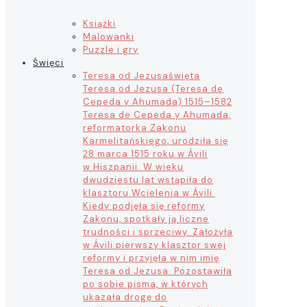
Książki
Malowanki
Puzzle i gry
Święci
Teresa od Jezusa
święta
Teresa od Jezusa (Teresa de
Cepeda y Ahumada) 1515–1582
Teresa de Cepeda y Ahumada,
reformatorka Zakonu
Karmelitańskiego, urodziła się
28 marca 1515 roku w Ávili
w Hiszpanii. W wieku
dwudziestu lat wstąpiła do
klasztoru Wcielenia w Ávili.
Kiedy podjęła się reformy
Zakonu, spotkały ją liczne
trudności i sprzeciwy. Założyła
w Ávili pierwszy klasztor swej
reformy i przyjęła w nim imię
Teresa od Jezusa. Pozostawiła
po sobie pisma, w których
ukazała drogę do