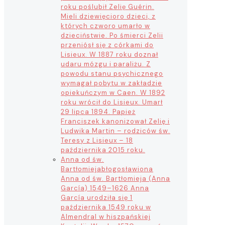
roku poślubił Zelię Guérin.
Mieli dziewięcioro dzieci, z
których czworo umarło w
dzieciństwie. Po śmierci Zelii
przeniósł się z córkami do
Lisieux. W 1887 roku doznał
udaru mózgu i paraliżu. Z
powodu stanu psychicznego
wymagał pobytu w zakładzie
opiekuńczym w Caen. W 1892
roku wrócił do Lisieux. Umarł
29 lipca 1894. Papież
Franciszek kanonizował Zelię i
Ludwika Martin – rodziców św.
Teresy z Lisieux – 18
października 2015 roku.
Anna od św.
Bartłomieja
błogosławiona
Anna od św. Bartłomieja (Anna
García) 1549–1626 Anna
García urodziła się 1
października 1549 roku w
Almendral w hiszpańskiej