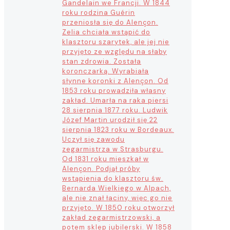
Gandelain we Francji. W 1844
roku rodzina Guérin
przeniosła się do Alençon.
Zelia chciała wstąpić do
klasztoru szarytek, ale jej nie
przyjęto ze względu na słaby
stan zdrowia. Została
koronczarką. Wyrabiała
słynne koronki z Alençon. Od
1853 roku prowadziła własny
zakład. Umarła na raka piersi
28 sierpnia 1877 roku. Ludwik
Józef Martin urodził się 22
sierpnia 1823 roku w Bordeaux.
Uczył się zawodu
zegarmistrza w Strasburgu.
Od 1831 roku mieszkał w
Alençon. Podjął próby
wstąpienia do klasztoru św.
Bernarda Wielkiego w Alpach,
ale nie znał łaciny, więc go nie
przyjęto. W 1850 roku otworzył
zakład zegarmistrzowski, a
potem sklep jubilerski. W 1858