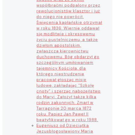
współbraćmi podpalony przez
rewolucjonistów klasztor i już
do niego nie powrócił.
Święcenia kapłańskie otrzymał
w roku 1836. Wiernie oddawał
się modlitwie i okresowemu
życiu pustelniczemu, a także
dziełom apostolskim,
zwłaszcza kierownictwu
duchowemu. Bóg obdarzył go
szczególnym umiłowaniem
tajemnicy Kościoła, dla
którego niestrudzenie
pracował głosząc misje
ludowe, zakładając “Szkołę
cnoty” i szerząc nabożeństwo
do Maryi. Założył także kilka
rodzin zakonnych. Zmarł w
Tarragonie 20 marca 1872
roku. Papież Jan Paweł II
beatyfikował go w roku 1988.
Eugeniusz od Dzieciątka
Jezus
błogosławiony Maria