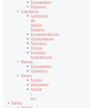
Rozważania
Różaniec
Literatura
Catherine
de
Hueck
Doherty
Korespondencje
Opowiadania
Partytury
Poezje
Powieści
biograficzne
Maryja
Rozważania
Szkaplerz
Dzieci
Książki
Malowanki
Puzzle
i
gry
Święci
Teresa