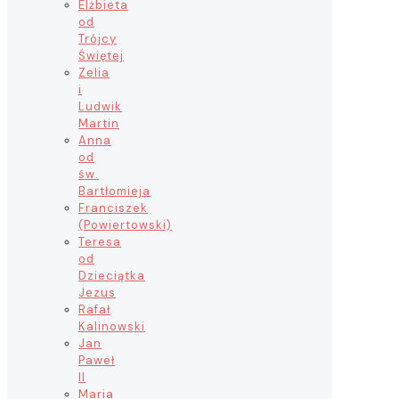
Elżbieta
od
Trójcy
Świętej
Zelia
i
Ludwik
Martin
Anna
od
św.
Bartłomieja
Franciszek
(Powiertowski)
Teresa
od
Dzieciątka
Jezus
Rafał
Kalinowski
Jan
Paweł
II
Maria