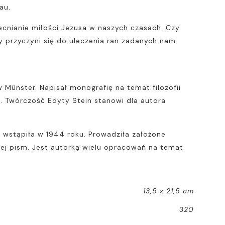
au.
becnianie miłości Jezusa w naszych czasach. Czy
zy przyczyni się do uleczenia ran zadanych nam
w Münster. Napisał monografię na temat filozofii
2). Twórczość Edyty Stein stanowi dla autora
o wstąpiła w 1944 roku. Prowadziła założone
 jej pism. Jest autorką wielu opracowań na temat
13,5 x 21,5 cm
320