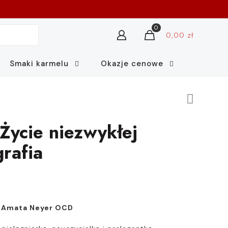
0
0,00 zł
Smaki karmelu
Okazje cenowe
 Życie niezwykłej
grafia
a Amata Neyer OCD