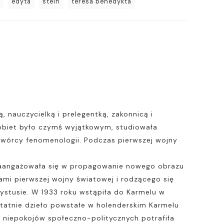
edyta
stein
teresa benedykta
, nauczycielką i prelegentką, zakonnicą i
 kobiet było czymś wyjątkowym, studiowała
 twórcy fenomenologii. Podczas pierwszej wojny
 zaangażowała się w propagowanie nowego obrazu
iami pierwszej wojny światowej i rodzącego się
rystusie. W 1933 roku wstąpiła do Karmelu w
ostatnie dzieło powstałe w holenderskim Karmelu
 niepokojów społeczno-politycznych potrafiła