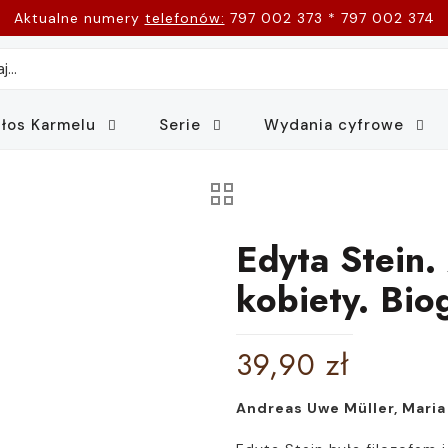
Aktualne numery
telefonów:
797 002 373 * 797 002 374
łos Karmelu
Serie
Wydania cyfrowe
Edyta Stein.
kobiety. Bio
39,90
zł
Andreas Uwe Müller, Mari