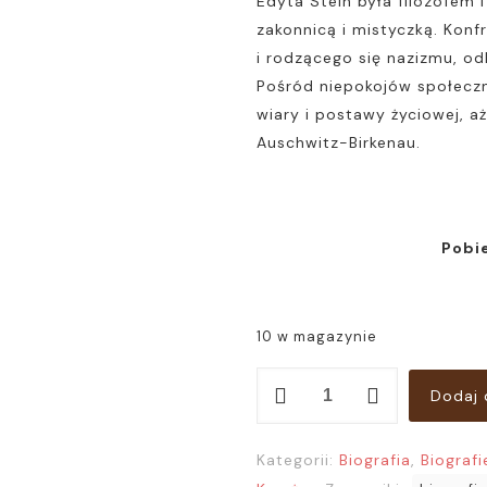
Edyta Stein była filozofem i
zakonnicą i mistyczką. Konf
i rodzącego się nazizmu, od
Pośród niepokojów społeczn
wiary i postawy życiowej, 
Auschwitz-Birkenau.
Pobi
10 w magazynie
ilość
Dodaj 
Edyta
Stein.
Kategorii:
Biografia
,
Biografi
Życie