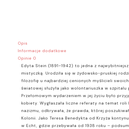
Opis
Informacje dodatkowe
Opinie
0
Edyta Stein (1891–1942) to jedna z najwybitniejsz
mistyczką. Urodziła się w żydowsko-pruskiej rod
filozofię u najbardziej cenionych myślicieli swo
światowej służyła jako wolontariuszka w szpita
Przełomowym wydarzeniem w jej życiu było przyj
kobiety. Wygłaszała liczne referaty na temat rol
nazizmu, odkrywała, że prawda, której poszukiwa
Kolonii. Jako Teresa Benedykta od Krzyża kontynu
w Echt, gdzie przebywała od 1938 roku – podsum