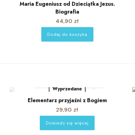
Maria Eugeniusz od Dzieciątka Jezus.
Biografia
44,90
zł
Dodaj do koszyka
Wyprzedane
Elementarz przyjaźni z Bogiem
29,90
zł
Dowiedz się więcej