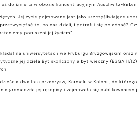
j, aż do śmierci w obozie koncentracyjnym Auschwitz-Birken
świętych. Jej życie pojmowane jest jako uszczęśliwiające uo
zezwyciężać to, co nas dzieli, i potrafili się pojednać? C
staniemy poruszeni jej życiem”.
Wykładał na uniwersytetach we Fryburgu Bryzgowijskim oraz 
krytyczne jej dzieła Byt skończony a byt wieczny (ESGA 11/1
ych.
dzieścia dwa lata przeoryszą Karmelu w Kolonii, do któreg
nie gromadziła jej rękopisy i zajmowała się publikowaniem