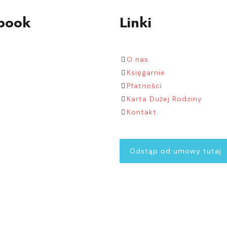
book
Linki
O nas
Księgarnie
Płatności
Karta Dużej Rodziny
Kontakt
Odstąp od umowy tutaj