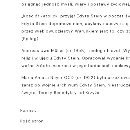
osiągnąć jedność myśli, wiary i postawy życiowe
„Kościół katolicki przyjął Edytę Stein w poczet 
Edyta Stein dopomoże nam, abyśmy nauczyli się pr
przez wiek dwudziesty? Warunkiem jest to, czy zo
(Epilog)
Andreas Uwe Müller (ur. 1958), teolog i filozof. 
religii w ujęciu Edyty Stein. Opracował wydanie 
ważne źródło inspiracji w jego badaniach naukow
Maria Amata Neyer OCD (ur. 1922) była przez dwa
zaraz po wojnie archiwum Edyty Stein. Niestrudze
świętej Teresy Benedykty od Krzyża.
Format
Ilość stron