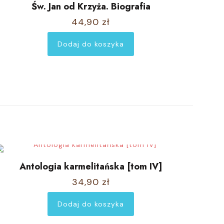
Św. Jan od Krzyża. Biografia
44,90
zł
Dodaj do koszyka
Antologia karmelitańska [tom IV]
34,90
zł
Dodaj do koszyka