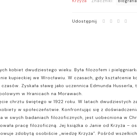
Krzyża
Znaczniki:
biografia
niezwykłej
kobiety.
Biografia
Udostępnij
ych kobiet dwudziestego wieku. Była filozofem i pielęgniarką
zinie kupieckiej we Wrocławiu. W czasach, gdy kształcenie
ich czasów. Zyskała sławę jako uczennica Edmunda Husserla,
lu polowym w Hranicach na Morawach.
ęcie chrztu świętego w 1922 roku. W latach dwudziestych
i kobiety w społeczeństwie. Konfrontując się z doświadczen
ła w swych badaniach filozoficznych, jest uobecniona w Ch
owała pracę filozoficzną. Jej książka o Janie od Krzyża – 
owuje zdobytą osobiście „wiedzę Krzyża”. Pośród wszelkich