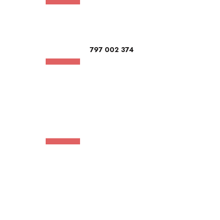
797 002 374
wydawnictwo@wkb.krakow.pl