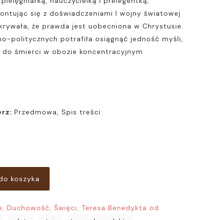
 pielęgniarką, nauczycielką i prelegentką,
rontując się z doświadczeniami I wojny światowej
krywała, że prawda jest uobecniona w Chrystusie.
o-politycznych potrafiła osiągnąć jedność myśli,
aż do śmierci w obozie koncentracyjnym
erz:
Przedmowa, Spis treści
do koszyka
e
,
Duchowość
,
Święci
,
Teresa Benedykta od