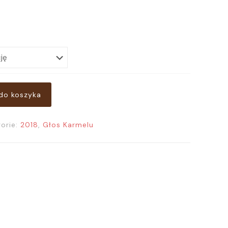
8,00 zł
do koszyka
orie:
2018
,
Głos Karmelu