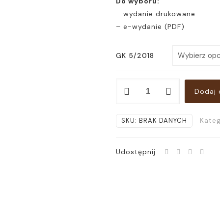
Do wyboru:
– wydanie drukowane
– e-wydanie (PDF)
GK 5/2018
ilość
Dodaj 
Głos
Karmelu
Kateg
SKU:
BRAK DANYCH
5/2018
(83)
Udostępnij