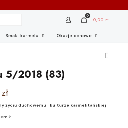
0
0,00 zł
Smaki karmelu
Okazje cenowe
u 5/2018 (83)
Zakres
0
zł
cen:
y życiu duchowemu i kulturze karmelitańskiej
od
6,00 zł
ernik
do