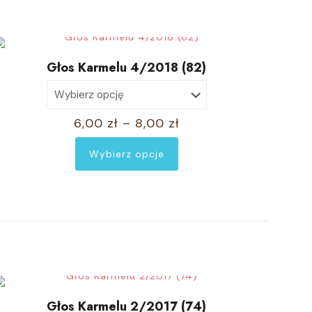
Głos Karmelu 4/2018 (82)
Zakres
6,00
zł
–
8,00
zł
cen:
Wybierz opcje
od
Ten
6,00 zł
produkt
do
ma
8,00 zł
wiele
wariantów.
Opcje
można
wybrać
Głos Karmelu 2/2017 (74)
na