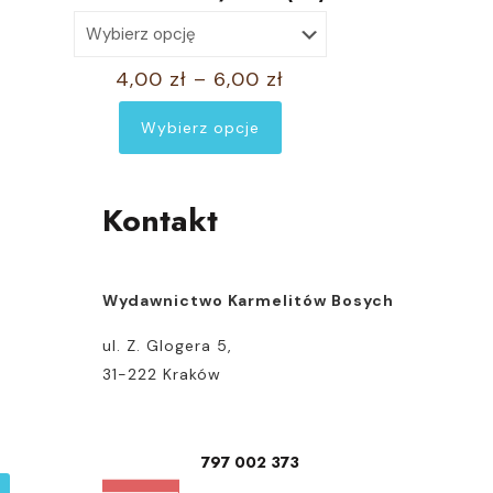
stronie
produktu
Zakres
4,00
zł
–
6,00
zł
cen:
Wybierz opcje
od
Ten
4,00 zł
produkt
do
ma
Kontakt
6,00 zł
wiele
wariantów.
Opcje
Wydawnictwo Karmelitów Bosych
można
wybrać
ul. Z. Glogera 5,
na
31-222 Kraków
stronie
produktu
797 002 373