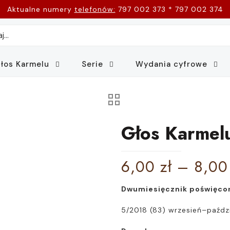
Aktualne numery
telefonów:
797 002 373 * 797 002 374
łos Karmelu
Serie
Wydania cyfrowe
Głos Karmel
6,00
zł
–
8,0
Dwumiesięcznik poświęcon
5/2018 (83) wrzesień–paździ