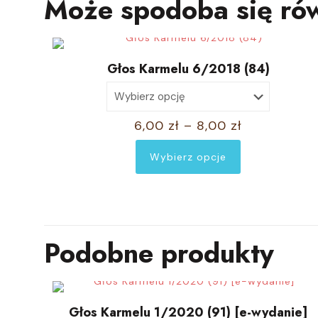
Może spodoba się ró
Głos Karmelu 6/2018 (84)
Zakres
6,00
zł
–
8,00
zł
cen:
Wybierz opcje
od
Ten
6,00 zł
produkt
do
ma
8,00 zł
wiele
wariantów.
Podobne produkty
Opcje
można
wybrać
Głos Karmelu 1/2020 (91) [e-wydanie]
na