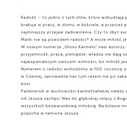
Radość – to jedno z tych słów, które wzbudzają 
brakuje w pracy, w domu, w kościele, a przecież
najmniejszy przejaw zadowolenia. Czy to zbyt su
Matki nie są powodem radości? A może miłość je
W nowym numerze „Głosu Karmelu” nasi autorzy odp
przyjemność, praca, pieniądze, władza nie dają s
najwspanialszym owocem wolności, bo miłość jes
Numerem o radości wchodzimy w 100. rocznicę od
w Czernej, oprowadza nas tym razem nie po zakam
bosi.
Październik w duchowości karmelitańskiej należy
od Jezusa zachęci Was do głębokiej relacji z Bo
wszystkich bezwarunkową miłością. Na kolejne mie
popycha w ramiona Jezusa.