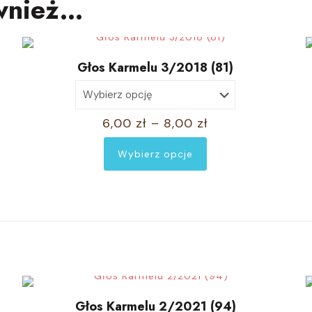
wnież…
Głos Karmelu 3/2018 (81)
Zakres
6,00
zł
–
8,00
zł
cen:
Wybierz opcje
od
Ten
6,00 zł
produkt
do
ma
8,00 zł
wiele
wariantów.
Opcje
można
wybrać
Głos Karmelu 2/2021 (94)
na