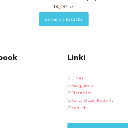
stronie
14,00
zł
produktu
Dodaj do koszyka
book
Linki
O nas
Księgarnie
Płatności
Karta Dużej Rodziny
Kontakt