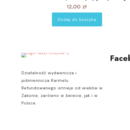
stronie
12,00
zł
produktu
Dodaj do koszyka
Face
Działalność wydawnicza i
piśmiennicza Karmelu
Refundowanego istnieje od wieków w
Zakonie, zarówno w świecie, jak i w
Polsce.