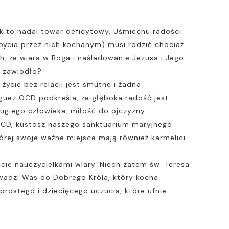
ak to nadal towar deficytowy. Uśmiechu radości
 bycia przez nich kochanym) musi rodzić chociaż
h, że wiara w Boga i naśladowanie Jezusa i Jego
, zawiodło?
ycie bez relacji jest smutne i żadna
íguez OCD podkreśla, że głęboka radość jest
giego człowieka, miłość do ojczyzny.
 OCD, kustosz naszego sanktuarium maryjnego
órej swoje ważne miejsce mają również karmelici
cie nauczycielkami wiary. Niech zatem św. Teresa
owadzi Was do Dobrego Króla, który kocha
prostego i dziecięcego uczucia, które ufnie