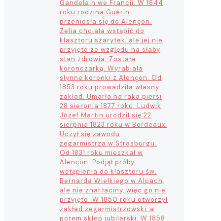
Gandelain we Francji. W 1844
roku rodzina Guérin
przeniosła się do Alençon.
Zelia chciała wstąpić do
klasztoru szarytek, ale jej nie
przyjęto ze względu na słaby
stan zdrowia. Została
koronczarką. Wyrabiała
słynne koronki z Alençon. Od
1853 roku prowadziła własny
zakład. Umarła na raka piersi
28 sierpnia 1877 roku. Ludwik
Józef Martin urodził się 22
sierpnia 1823 roku w Bordeaux.
Uczył się zawodu
zegarmistrza w Strasburgu.
Od 1831 roku mieszkał w
Alençon. Podjął próby
wstąpienia do klasztoru św.
Bernarda Wielkiego w Alpach,
ale nie znał łaciny, więc go nie
przyjęto. W 1850 roku otworzył
zakład zegarmistrzowski, a
potem sklep jubilerski. W 1858