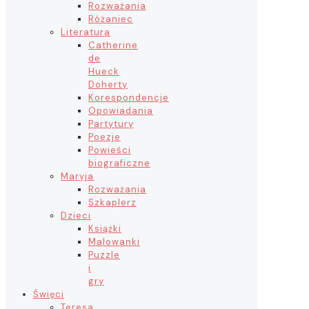
Rozważania
Różaniec
Literatura
Catherine
de
Hueck
Doherty
Korespondencje
Opowiadania
Partytury
Poezje
Powieści
biograficzne
Maryja
Rozważania
Szkaplerz
Dzieci
Książki
Malowanki
Puzzle
i
gry
Święci
Teresa