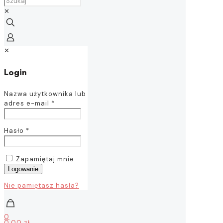
✕
✕
Login
Nazwa użytkownika lub
adres e-mail
*
Hasło
*
Zapamiętaj mnie
Logowanie
Nie pamiętasz hasła?
0
0,00 zł