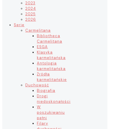
2023
2024
2025
2026
Serie
Carmelitana
Bibliotheca
Carmelitana
ESGA
Klasyka
karmelitańska
Antologia
karmelitańska
Źródła
karmelitańskie
Duchowość
Biografia
Drogi
niedoskonałości
W
poszukiwaniu
pełni
Filary
duchowości