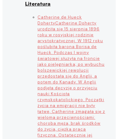
Literatura
Catherine de Hueck
Doherty
Catherine Doherty
urodziła się 15 sierpnia 1896
roku w rosyjskiej rodzinie
arystokratycznej. W 1912 roku
poślubiła barona Borisa de
Hueck. Podczas I wojny
światowej służyła na froncie
jako pielęgniarka; po wybuchu
bolszewickiej rewolucji
przedostała się do Anglii, a
potem do Kanady. W Anglii
podjęła decyzję o przyjęciu
nauki Kościoła
rzymskokatolickiego. Początki
życia na emigracji nie były
łatwe, Catherine zmagała się z
wieloma przeciwnościami:
choroba męża, brak środków
do życia, ciężka praca
fizyczna. Ostatecznie jej