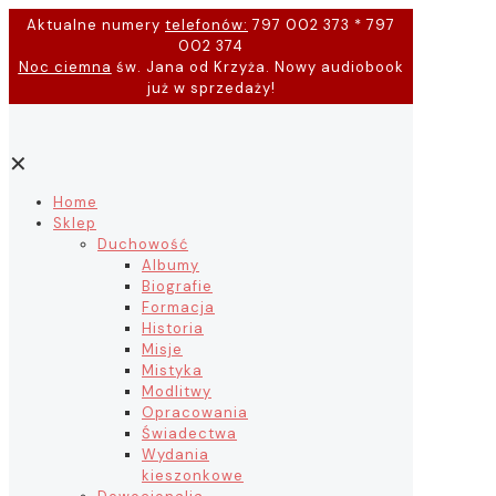
Aktualne numery
telefonów:
797 002 373 * 797
002 374
Noc ciemna
św. Jana od Krzyża. Nowy audiobook
już w sprzedaży!
✕
Home
Sklep
Duchowość
Albumy
Biografie
Formacja
Historia
Misje
Mistyka
Modlitwy
Opracowania
Świadectwa
Wydania
kieszonkowe