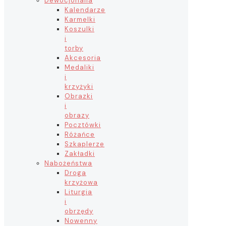
Dewocjonalia
Kalendarze
Karmelki
Koszulki
i
torby
Akcesoria
Medaliki
i
krzyżyki
Obrazki
i
obrazy
Pocztówki
Różańce
Szkaplerze
Zakładki
Nabożeństwa
Droga
krzyżowa
Liturgia
i
obrzędy
Nowenny