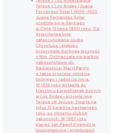
Teresa z Los Andes
święta
Teresa z Los Andes (Juana
Fernández Solar) 1900–1920
Juana Fernández Solar
urodziła się w Santiago
w Chile 13 lipca 1900 roku. Od
dzieciństwa była
zafascynowana osobą
Chrystusa i głęboko
przeżywała duchową łączność
z Nim. Odznaczała się wielkim
nabożeństwem do
Najświętszej Maryi Panny,
a także prostotą, miłością
bliźniego i radością życia.
W 1919 roku wstąpiła do
klasztoru karmelitanek bosych
w Los Andes i przyjęła imię
Teresa od Jezusa. Zmarła na
tyfus 12 kwietnia następnego
roku, po złożeniu ślubów
zakonnych. W 1987 roku
papież Jan Paweł II ogłosił ją
błogosławioną i przedstawił