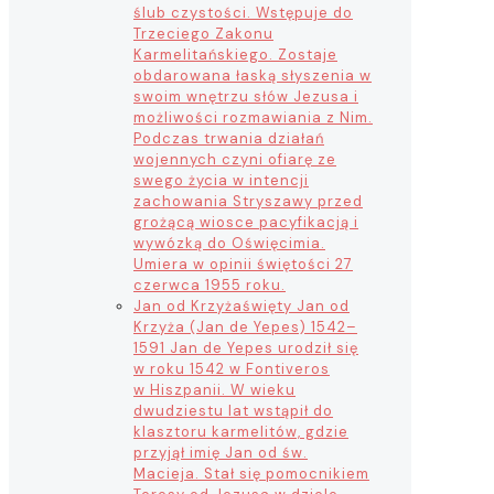
ślub czystości. Wstępuje do
Trzeciego Zakonu
Karmelitańskiego. Zostaje
obdarowana łaską słyszenia w
swoim wnętrzu słów Jezusa i
możliwości rozmawiania z Nim.
Podczas trwania działań
wojennych czyni ofiarę ze
swego życia w intencji
zachowania Stryszawy przed
grożącą wiosce pacyfikacją i
wywózką do Oświęcimia.
Umiera w opinii świętości 27
czerwca 1955 roku.
Jan od Krzyża
święty Jan od
Krzyża (Jan de Yepes) 1542–
1591 Jan de Yepes urodził się
w roku 1542 w Fontiveros
w Hiszpanii. W wieku
dwudziestu lat wstąpił do
klasztoru karmelitów, gdzie
przyjął imię Jan od św.
Macieja. Stał się pomocnikiem