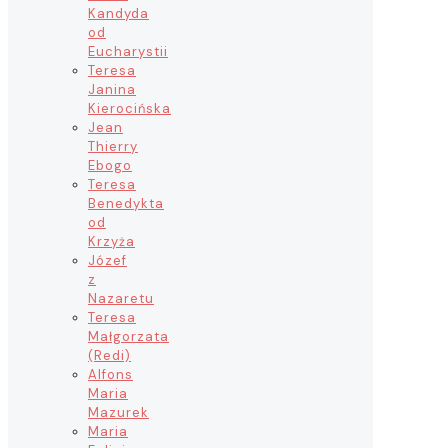
Kandyda
od
Eucharystii
Teresa
Janina
Kierocińska
Jean
Thierry
Ebogo
Teresa
Benedykta
od
Krzyża
Józef
z
Nazaretu
Teresa
Małgorzata
(Redi)
Alfons
Maria
Mazurek
Maria