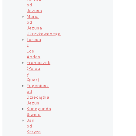
od
Jezusa
Maria
od
Jezusa
Ukrzyżowanego
Teresa
z
Los
Andes
Franciszek
(Palau
y
Quer)
Eugeniusz
od
Dzieciątka
Jezus
Kunegunda
Siwiec
Jan
od
Krzyża