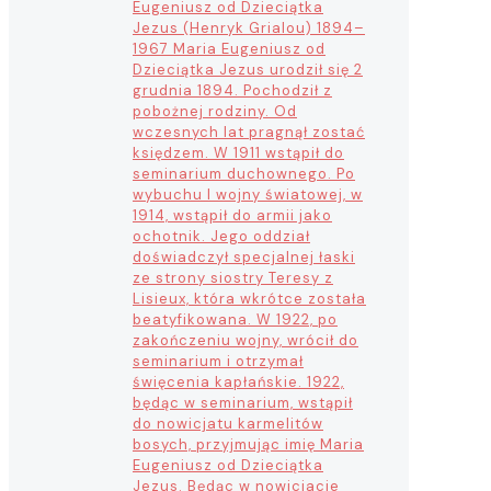
Eugeniusz od Dzieciątka
Jezus (Henryk Grialou) 1894–
1967 Maria Eugeniusz od
Dzieciątka Jezus urodził się 2
grudnia 1894. Pochodził z
pobożnej rodziny. Od
wczesnych lat pragnął zostać
księdzem. W 1911 wstąpił do
seminarium duchownego. Po
wybuchu I wojny światowej, w
1914, wstąpił do armii jako
ochotnik. Jego oddział
doświadczył specjalnej łaski
ze strony siostry Teresy z
Lisieux, która wkrótce została
beatyfikowana. W 1922, po
zakończeniu wojny, wrócił do
seminarium i otrzymał
święcenia kapłańskie. 1922,
będąc w seminarium, wstąpił
do nowicjatu karmelitów
bosych, przyjmując imię Maria
Eugeniusz od Dzieciątka
Jezus. Będąc w nowicjacie