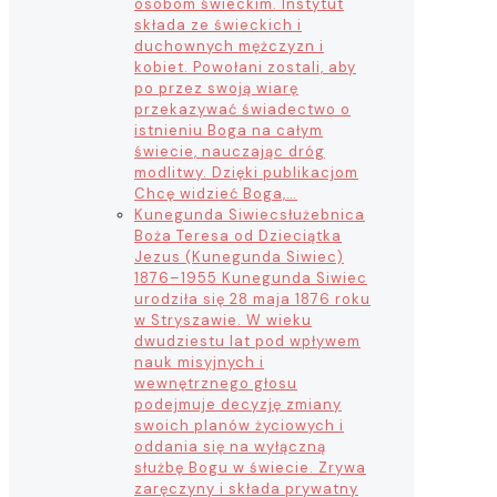
osobom świeckim. Instytut
składa ze świeckich i
duchownych mężczyzn i
kobiet. Powołani zostali, aby
po przez swoją wiarę
przekazywać świadectwo o
istnieniu Boga na całym
świecie, nauczając dróg
modlitwy. Dzięki publikacjom
Chcę widzieć Boga,…
Kunegunda Siwiec
służebnica
Boża Teresa od Dzieciątka
Jezus (Kunegunda Siwiec)
1876–1955 Kunegunda Siwiec
urodziła się 28 maja 1876 roku
w Stryszawie. W wieku
dwudziestu lat pod wpływem
nauk misyjnych i
wewnętrznego głosu
podejmuje decyzję zmiany
swoich planów życiowych i
oddania się na wyłączną
służbę Bogu w świecie. Zrywa
zaręczyny i składa prywatny