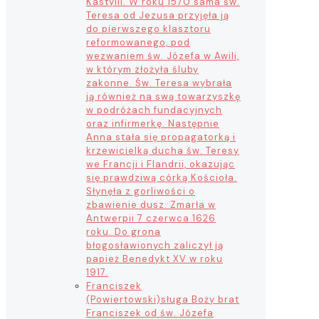
Kastylii. W roku 1570 sama św.
Teresa od Jezusa przyjęła ją
do pierwszego klasztoru
reformowanego, pod
wezwaniem św. Józefa w Awili,
w którym złożyła śluby
zakonne. Św. Teresa wybrała
ją również na swą towarzyszkę
w podróżach fundacyjnych
oraz infirmerkę. Następnie
Anna stała się propagatorką i
krzewicielką ducha św. Teresy
we Francji i Flandrii, okazując
się prawdziwą córką Kościoła.
Słynęła z gorliwości o
zbawienie dusz. Zmarła w
Antwerpii 7 czerwca 1626
roku. Do grona
błogosławionych zaliczył ją
papież Benedykt XV w roku
1917.
Franciszek
(Powiertowski)
sługa Boży brat
Franciszek od św. Józefa