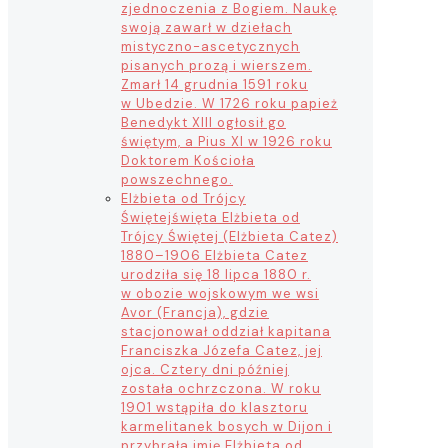
zjednoczenia z Bogiem. Naukę
swoją zawarł w dziełach
mistyczno-ascetycznych
pisanych prozą i wierszem.
Zmarł 14 grudnia 1591 roku
w Ubedzie. W 1726 roku papież
Benedykt XIII ogłosił go
świętym, a Pius XI w 1926 roku
Doktorem Kościoła
powszechnego.
Elżbieta od Trójcy
Świętej
święta Elżbieta od
Trójcy Świętej (Elżbieta Catez)
1880–1906 Elżbieta Catez
urodziła się 18 lipca 1880 r.
w obozie wojskowym we wsi
Avor (Francja), gdzie
stacjonował oddział kapitana
Franciszka Józefa Catez, jej
ojca. Cztery dni później
została ochrzczona. W roku
1901 wstąpiła do klasztoru
karmelitanek bosych w Dijon i
przybrała imię Elżbieta od