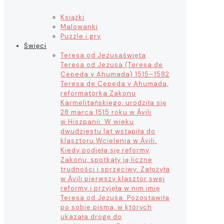
Książki
Malowanki
Puzzle i gry
Święci
Teresa od Jezusa
święta
Teresa od Jezusa (Teresa de
Cepeda y Ahumada) 1515–1582
Teresa de Cepeda y Ahumada,
reformatorka Zakonu
Karmelitańskiego, urodziła się
28 marca 1515 roku w Ávili
w Hiszpanii. W wieku
dwudziestu lat wstąpiła do
klasztoru Wcielenia w Ávili.
Kiedy podjęła się reformy
Zakonu, spotkały ją liczne
trudności i sprzeciwy. Założyła
w Ávili pierwszy klasztor swej
reformy i przyjęła w nim imię
Teresa od Jezusa. Pozostawiła
po sobie pisma, w których
ukazała drogę do