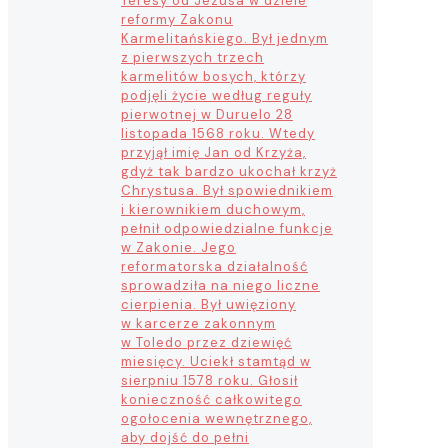
Teresy od Jezusa w dziele
reformy Zakonu
Karmelitańskiego. Był jednym
z pierwszych trzech
karmelitów bosych, którzy
podjęli życie według reguły
pierwotnej w Duruelo 28
listopada 1568 roku. Wtedy
przyjął imię Jan od Krzyża,
gdyż tak bardzo ukochał krzyż
Chrystusa. Był spowiednikiem
i kierownikiem duchowym,
pełnił odpowiedzialne funkcje
w Zakonie. Jego
reformatorska działalność
sprowadziła na niego liczne
cierpienia. Był uwięziony
w karcerze zakonnym
w Toledo przez dziewięć
miesięcy. Uciekł stamtąd w
sierpniu 1578 roku. Głosił
konieczność całkowitego
ogołocenia wewnętrznego,
aby dojść do pełni