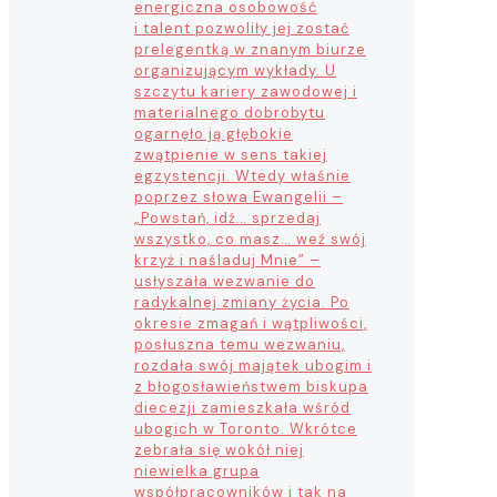
energiczna osobowość
i talent pozwoliły jej zostać
prelegentką w znanym biurze
organizującym wykłady. U
szczytu kariery zawodowej i
materialnego dobrobytu
ogarnęło ją głębokie
zwątpienie w sens takiej
egzystencji. Wtedy właśnie
poprzez słowa Ewangelii –
„Powstań, idź… sprzedaj
wszystko, co masz… weź swój
krzyż i naśladuj Mnie” –
usłyszała wezwanie do
radykalnej zmiany życia. Po
okresie zmagań i wątpliwości,
posłuszna temu wezwaniu,
rozdała swój majątek ubogim i
z błogosławieństwem biskupa
diecezji zamieszkała wśród
ubogich w Toronto. Wkrótce
zebrała się wokół niej
niewielka grupa
współpracowników i tak na