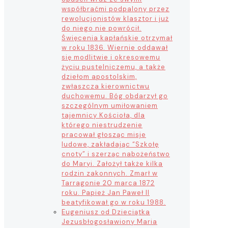
współbraćmi podpalony przez
rewolucjonistów klasztor i już
do niego nie powrócił.
Święcenia kapłańskie otrzymał
w roku 1836. Wiernie oddawał
się modlitwie i okresowemu
życiu pustelniczemu, a także
dziełom apostolskim,
zwłaszcza kierownictwu
duchowemu. Bóg obdarzył go
szczególnym umiłowaniem
tajemnicy Kościoła, dla
którego niestrudzenie
pracował głosząc misje
ludowe, zakładając “Szkołę
cnoty” i szerząc nabożeństwo
do Maryi. Założył także kilka
rodzin zakonnych. Zmarł w
Tarragonie 20 marca 1872
roku. Papież Jan Paweł II
beatyfikował go w roku 1988.
Eugeniusz od Dzieciątka
Jezus
błogosławiony Maria