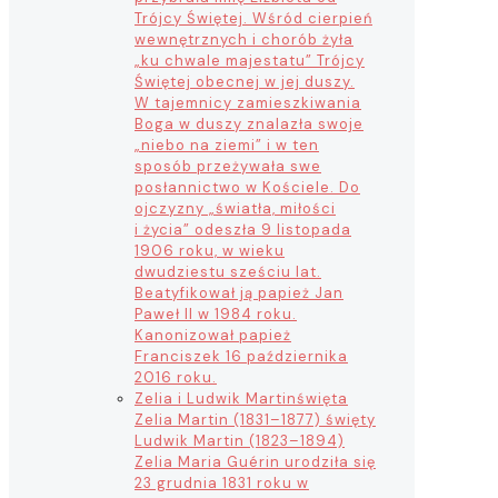
Trójcy Świętej. Wśród cierpień
wewnętrznych i chorób żyła
„ku chwale majestatu” Trójcy
Świętej obecnej w jej duszy.
W tajemnicy zamieszkiwania
Boga w duszy znalazła swoje
„niebo na ziemi” i w ten
sposób przeżywała swe
posłannictwo w Kościele. Do
ojczyzny „światła, miłości
i życia” odeszła 9 listopada
1906 roku, w wieku
dwudziestu sześciu lat.
Beatyfikował ją papież Jan
Paweł II w 1984 roku.
Kanonizował papież
Franciszek 16 października
2016 roku.
Zelia i Ludwik Martin
święta
Zelia Martin (1831–1877) święty
Ludwik Martin (1823–1894)
Zelia Maria Guérin urodziła się
23 grudnia 1831 roku w