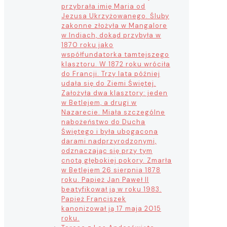
przybrała imię Maria od
Jezusa Ukrzyżowanego. Śluby
zakonne złożyła w Mangalore
w Indiach, dokąd przybyła w
1870 roku jako
współfundatorka tamtejszego
klasztoru. W 1872 roku wróciła
do Francji. Trzy lata później
udała się do Ziemi Świętej.
Założyła dwa klasztory: jeden
w Betlejem, a drugi w
Nazarecie. Miała szczególne
nabożeństwo do Ducha
Świętego i była ubogacona
darami nadprzyrodzonymi,
odznaczając się przy tym
cnotą głębokiej pokory. Zmarła
w Betlejem 26 sierpnia 1878
roku. Papież Jan Paweł II
beatyfikował ją w roku 1983.
Papież Franciszek
kanonizował ją 17 maja 2015
roku.