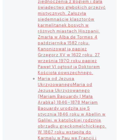
zjednoczenia z Bogiem i dała
świadectwo głębokich przeżyć
mistycznych. Założyła
siedemnaście klasztorów
karmelitanek bosych w
różnych miastach Hiszpanii.
Zmarła w Alba de Tormes 4
października 1582 roku.
Kanonizował ją papież
Grzegorz XV w 1622 roku. 27
września 1970 roku papież
Paweł VI ogłosił ją Doktorem
Kościoła powszechnego.
Maria od Jezusa
Ukrzyżowanego
Maria od
Jezusa Ukrzyżowanego
(Mariam Baouardy | Mała
Arabka) 1846–1878 Mariam
Baouardy urodziła się 5
stycznia 1846 roku w Abellin w
Galilei, w katolickiej rodzinie
obrządku greckomelchickiego.
W 1867 roku wstąpiła do
Karmelu w Pau we Francji i