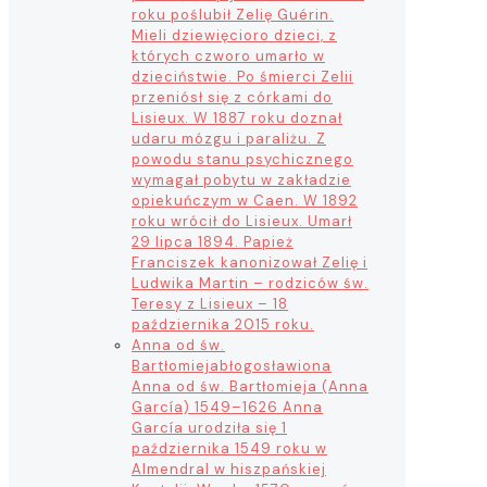
roku poślubił Zelię Guérin.
Mieli dziewięcioro dzieci, z
których czworo umarło w
dzieciństwie. Po śmierci Zelii
przeniósł się z córkami do
Lisieux. W 1887 roku doznał
udaru mózgu i paraliżu. Z
powodu stanu psychicznego
wymagał pobytu w zakładzie
opiekuńczym w Caen. W 1892
roku wrócił do Lisieux. Umarł
29 lipca 1894. Papież
Franciszek kanonizował Zelię i
Ludwika Martin – rodziców św.
Teresy z Lisieux – 18
października 2015 roku.
Anna od św.
Bartłomieja
błogosławiona
Anna od św. Bartłomieja (Anna
García) 1549–1626 Anna
García urodziła się 1
października 1549 roku w
Almendral w hiszpańskiej