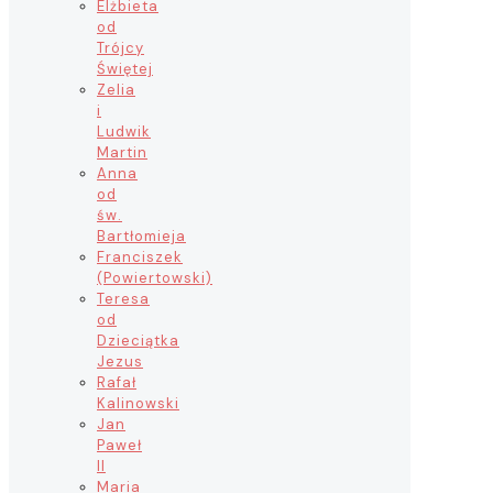
Elżbieta
od
Trójcy
Świętej
Zelia
i
Ludwik
Martin
Anna
od
św.
Bartłomieja
Franciszek
(Powiertowski)
Teresa
od
Dzieciątka
Jezus
Rafał
Kalinowski
Jan
Paweł
II
Maria