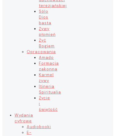
terezjańskiej
Sólo
Dios
basta
Żywy
płomień
Żyć
Bogiem
Opracowania
Amado
Formacja
zakonna
Karmel
żywy
Itineria
Spiritualia
Życie
i
świętość
Wydania
cyfrowe
Audiobooki
E-