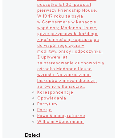
początku lat 30. powstał
pierwszy Friendship House.
W 1947 roku założyła
w Combermere w Kanadzie
wspólnotę Madonna House,
gdzie przyjmowała każdego
z gościnnością, zapraszając
do wspólnego życia –
modlitwy, pracy i odpoczynku.
Z upływem lat
zainteresowanie duchowością
ośrodka Madonna House
wzrosło. Na zaproszenie
biskupów z innych diecezji,
zarówno w Kanadzie…
Korespondencje
Opowiadania
Partytury
Poezje
Powieści biograficzne
Wilhelm Hüenermann
Dzieci