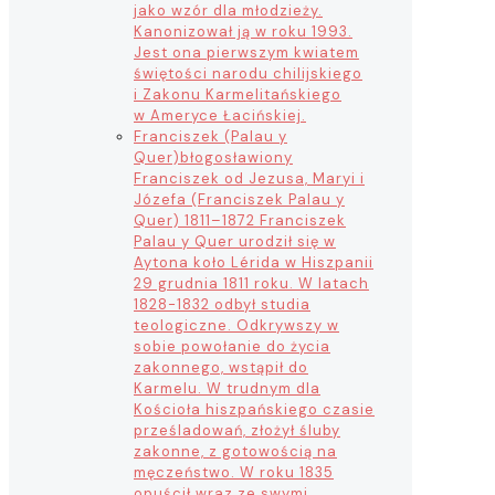
jako wzór dla młodzieży.
Kanonizował ją w roku 1993.
Jest ona pierwszym kwiatem
świętości narodu chilijskiego
i Zakonu Karmelitańskiego
w Ameryce Łacińskiej.
Franciszek (Palau y
Quer)
błogosławiony
Franciszek od Jezusa, Maryi i
Józefa (Franciszek Palau y
Quer) 1811–1872 Franciszek
Palau y Quer urodził się w
Aytona koło Lérida w Hiszpanii
29 grudnia 1811 roku. W latach
1828-1832 odbył studia
teologiczne. Odkrywszy w
sobie powołanie do życia
zakonnego, wstąpił do
Karmelu. W trudnym dla
Kościoła hiszpańskiego czasie
prześladowań, złożył śluby
zakonne, z gotowością na
męczeństwo. W roku 1835
opuścił wraz ze swymi