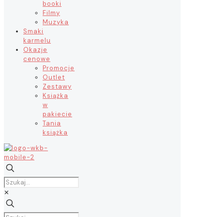
booki
Filmy
Muzyka
Smaki
karmelu
Okazje
cenowe
Promocje
Outlet
Zestawy
Książka
w
pakiecie
Tania
książka
✕