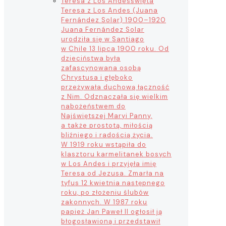
Teresa z Los Andes
święta
Teresa z Los Andes (Juana
Fernández Solar) 1900–1920
Juana Fernández Solar
urodziła się w Santiago
w Chile 13 lipca 1900 roku. Od
dzieciństwa była
zafascynowana osobą
Chrystusa i głęboko
przeżywała duchową łączność
z Nim. Odznaczała się wielkim
nabożeństwem do
Najświętszej Maryi Panny,
a także prostotą, miłością
bliźniego i radością życia.
W 1919 roku wstąpiła do
klasztoru karmelitanek bosych
w Los Andes i przyjęła imię
Teresa od Jezusa. Zmarła na
tyfus 12 kwietnia następnego
roku, po złożeniu ślubów
zakonnych. W 1987 roku
papież Jan Paweł II ogłosił ją
błogosławioną i przedstawił