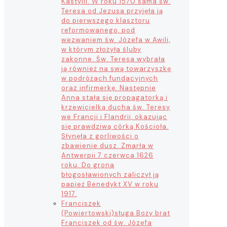
Kastylii. W roku 1570 sama św.
Teresa od Jezusa przyjęła ją
do pierwszego klasztoru
reformowanego, pod
wezwaniem św. Józefa w Awili,
w którym złożyła śluby
zakonne. Św. Teresa wybrała
ją również na swą towarzyszkę
w podróżach fundacyjnych
oraz infirmerkę. Następnie
Anna stała się propagatorką i
krzewicielką ducha św. Teresy
we Francji i Flandrii, okazując
się prawdziwą córką Kościoła.
Słynęła z gorliwości o
zbawienie dusz. Zmarła w
Antwerpii 7 czerwca 1626
roku. Do grona
błogosławionych zaliczył ją
papież Benedykt XV w roku
1917.
Franciszek
(Powiertowski)
sługa Boży brat
Franciszek od św. Józefa