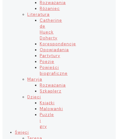
Rozważania
Różaniec
Literatura
Catherine
de
Hueck
Doherty
Korespondencje
Opowiadania
Partytury
Poezje
Powieści
biograficzne
Maryja
Rozważania
Szkaplerz
Dzieci
Książki
Malowanki
Puzzle
i
gry
Święci
Teresa