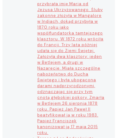
przybrała imię Maria od
Jezusa Ukrzyżowanego. Śluby
zakonne złożyła w Mangalore
w Indiach, dokąd przybyła w
1870 roku jako
współfundatorka tamtejszego
klasztoru. W 1872 roku wróciła
do Francji. Trzy lata później
udała się do Ziemi Świętej.
Założyła dwa klasztory: jeden
w Betlejem, a drugi w
Nazarecie. Miała szczególne
nabożeństwo do Ducha
Świętego i była ubogacona
darami nadprzyrodzonymi,
odznaczając się przy tym
cnotą głębokiej pokory. Zmarła
w Betlejem 26 sierpnia 1878
roku. Papież Jan Paweł II
beatyfikował ją w roku 1983.
Papież Franciszek
kanonizował ją 17 maja 2015
roku.