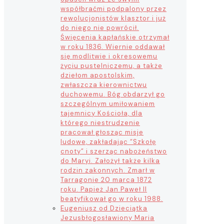
współbraćmi podpalony przez
rewolucjonistów klasztor i już
do niego nie powrócił.
Święcenia kapłańskie otrzymał
w roku 1836. Wiernie oddawał
się modlitwie i okresowemu
życiu pustelniczemu, a także
dziełom apostolskim,
zwłaszcza kierownictwu
duchowemu. Bóg obdarzył go
szczególnym umiłowaniem
tajemnicy Kościoła, dla
którego niestrudzenie
pracował głosząc misje
ludowe, zakładając “Szkołę
cnoty” i szerząc nabożeństwo
do Maryi. Założył także kilka
rodzin zakonnych. Zmarł w
Tarragonie 20 marca 1872
roku. Papież Jan Paweł II
beatyfikował go w roku 1988.
Eugeniusz od Dzieciątka
Jezus
błogosławiony Maria