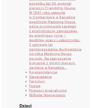
początku lat 30. powstał
pierwszy Friendship House.
W 1947 roku założyła
w Combermere w Kanadzie
wspólnotę Madonna House,
gdzie przyjmowała każdego
z gościnnością, zapraszając
do wspólnego życia –
modlitwy, pracy i odpoczynku.
Z upływem lat
zainteresowanie duchowością
ośrodka Madonna House
wzrosło. Na zaproszenie
biskupów z innych diecezji,
zarówno w Kanadzie…
Korespondencje
Opowiadania
Partytury
Poezje
Powieści biograficzne
Wilhelm Hüenermann
Dzieci