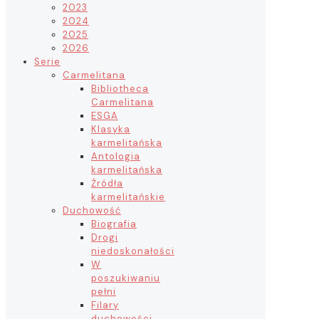
2023
2024
2025
2026
Serie
Carmelitana
Bibliotheca
Carmelitana
ESGA
Klasyka
karmelitańska
Antologia
karmelitańska
Źródła
karmelitańskie
Duchowość
Biografia
Drogi
niedoskonałości
W
poszukiwaniu
pełni
Filary
duchowości