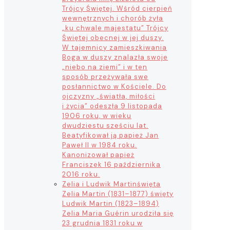
Trójcy Świętej. Wśród cierpień
wewnętrznych i chorób żyła
„ku chwale majestatu” Trójcy
Świętej obecnej w jej duszy.
W tajemnicy zamieszkiwania
Boga w duszy znalazła swoje
„niebo na ziemi” i w ten
sposób przeżywała swe
posłannictwo w Kościele. Do
ojczyzny „światła, miłości
i życia” odeszła 9 listopada
1906 roku, w wieku
dwudziestu sześciu lat.
Beatyfikował ją papież Jan
Paweł II w 1984 roku.
Kanonizował papież
Franciszek 16 października
2016 roku.
Zelia i Ludwik Martin
święta
Zelia Martin (1831–1877) święty
Ludwik Martin (1823–1894)
Zelia Maria Guérin urodziła się
23 grudnia 1831 roku w