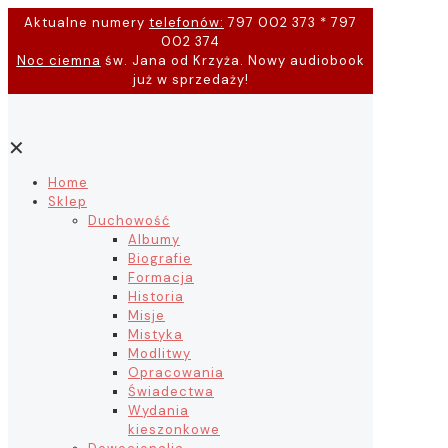
Aktualne numery
telefonów:
797 002 373 * 797
002 374
Noc ciemna
św. Jana od Krzyża. Nowy audiobook
już w sprzedaży!
✕
Home
Sklep
Duchowość
Albumy
Biografie
Formacja
Historia
Misje
Mistyka
Modlitwy
Opracowania
Świadectwa
Wydania
kieszonkowe