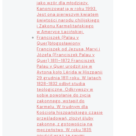
jako wzór dla młodzieży.
Kanonizował ją w roku 1993.
Jest ona pierwszym kwiatem
świętości narodu chilijskiego
i Zakonu Karmelitańskiego
w Ameryce Łacińskiej.
Franciszek (Palau y
Quer)
błogosławiony
Franciszek od Jezusa, Maryi i
Józefa (Franciszek Palau y
Quer) 1811–1872 Franciszek
Palau y Quer urodził się w
Aytona koło Lérida w Hiszpanii
29 grudnia 1811 roku. W latach
1828-1832 odbył studia
teologiczne. Odkrywszy w
sobie powołanie do życia
zakonnego, wstąpił do
Karmelu. W trudnym dla
Kościoła hiszpańskiego czasie
prześladowań, złożył śluby
zakonne, z gotowością na
męczeństwo. W roku 1835
opuścił wraz ze swymi