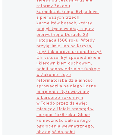
Teresy od Jezusa w dziele
reformy Zakonu
Karmelitańskiego. Był jednym
z pierwszych trzech
karmelitów bosych, którzy
podjęli życie według reguły
pierwotnej w Duruelo 28
listopada 1568 roku. Wtedy
przyjął imię Jan od Krzyża,
gdyż tak bardzo ukochał krzyż
Chrystusa. Był spowiednikiem
i kierownikiem duchowym,
pełnił odpowiedzialne funkcje
w Zakonie. Jego
reformatorska działalność
sprowadziła na niego liczne
cierpienia. Był uwięziony
w karcerze zakonnym
w Toledo przez dziewięć
miesięcy. Uciekł stamtąd w
sierpniu 1578 roku. Głosił
konieczność całkowitego
ogołocenia wewnętrznego,
aby dojść do pełni