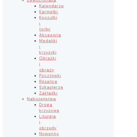
Dewocjonalia
Kalendarze
Karmelki
Koszulki
i
torby
Akcesoria
Medaliki
i
krzyżyki
Obrazki
i
obrazy
Pocztówki
Różańce
Szkaplerze
Zakładki
Nabożeństwa
Droga
krzyżowa
Liturgia
i
obrzędy
Nowenny