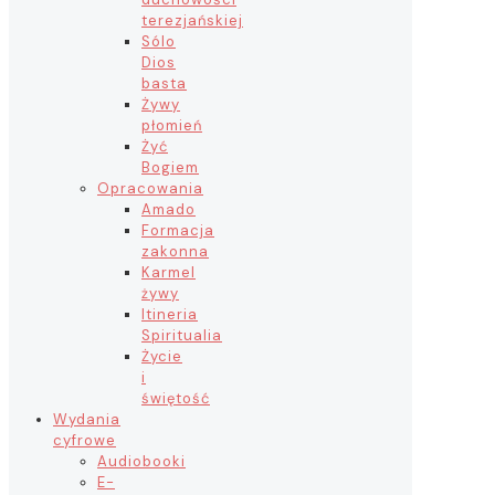
terezjańskiej
Sólo
Dios
basta
Żywy
płomień
Żyć
Bogiem
Opracowania
Amado
Formacja
zakonna
Karmel
żywy
Itineria
Spiritualia
Życie
i
świętość
Wydania
cyfrowe
Audiobooki
E-