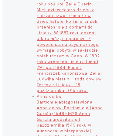
roku poślubił Zelię Guérin.
Mieli dziewięcioro dzieci, z
których czworo umarło w
dzieciństwie. Po śmierci Zelii
przeniósł się z córkami do
Lisieux. W 1887 roku doznał
udaru mózgu i paraliżu. Z
powodu stanu psychicznego
wymagał pobytu w zakładzie
opiekuńczym w Caen. W 1892
roku wrócił do Lisieux. Umarł
29 lipca 1894. Papież
Franciszek kanonizował Zelię i
Ludwika Martin – rodziców św.
Teresy z Lisieux – 18
października 2015 roku.
Anna od św.
Bartłomieja
błogosławiona
Anna od św. Bartłomieja (Anna
García) 1549–1626 Anna
García urodziła się 1
października 1549 roku w
Almendral w hiszpańskiej