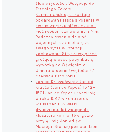
ślub czystości. Wstępuje do
Trzeciego Zakonu
Karmelitańskiego. Zostaje
obdarowana łaską słyszenia w
swoim wnętrzu słów Jezusa i
możliwości rozmawiania z Nim.
Podczas trwania działań
wojennych czyni ofiarę ze
swego życia w intencji
zachowania Stryszawy przed
grożącą wiosce pacyfikacją i
wywózką do Oświęcimia.
Umiera w opinii świętości 27
czerwca 1955 roku.
Jan od Krzyża
święty Jan od
Krzyża (Jan de Yepes) 1542–
1591 Jan de Yepes urodził się
w roku 1542 w Fontiveros
w Hiszpanii. W wieku
dwudziestu lat wstąpił do
klasztoru karmelitów, gdzie
przyjął imię Jan od św.
Macieja. Stał się pomocnikiem