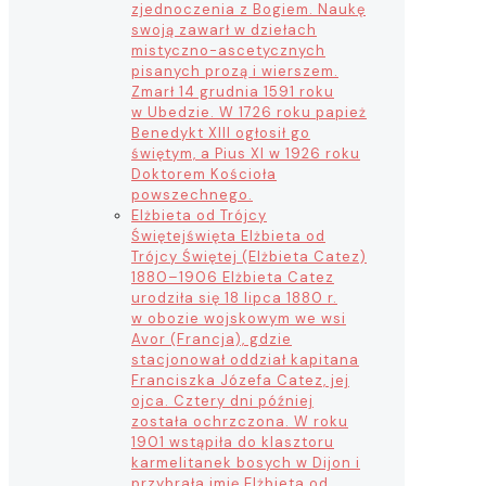
zjednoczenia z Bogiem. Naukę
swoją zawarł w dziełach
mistyczno-ascetycznych
pisanych prozą i wierszem.
Zmarł 14 grudnia 1591 roku
w Ubedzie. W 1726 roku papież
Benedykt XIII ogłosił go
świętym, a Pius XI w 1926 roku
Doktorem Kościoła
powszechnego.
Elżbieta od Trójcy
Świętej
święta Elżbieta od
Trójcy Świętej (Elżbieta Catez)
1880–1906 Elżbieta Catez
urodziła się 18 lipca 1880 r.
w obozie wojskowym we wsi
Avor (Francja), gdzie
stacjonował oddział kapitana
Franciszka Józefa Catez, jej
ojca. Cztery dni później
została ochrzczona. W roku
1901 wstąpiła do klasztoru
karmelitanek bosych w Dijon i
przybrała imię Elżbieta od