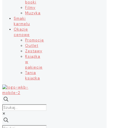
booki
Filmy
Muzyka
Smaki
karmelu
Okazje
cenowe
Promocje
Outlet
Zestawy
Książka
w
pakiecie
Tania
książka
✕