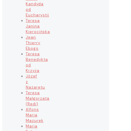
Kandyda
od
Eucharystii
Teresa
Janina
Kierocińska
Jean
Thierry
Ebogo
Teresa
Benedykta
od
Krzyża
Józef
z
Nazaretu
Teresa
Małgorzata
(Redi)
Alfons
Maria
Mazurek
Maria