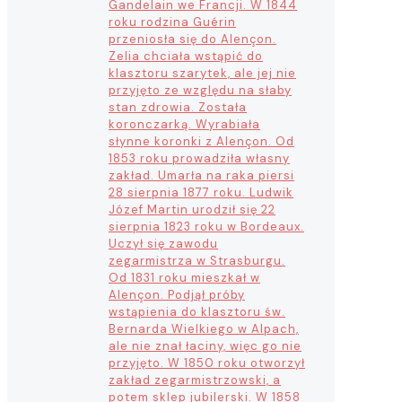
Gandelain we Francji. W 1844
roku rodzina Guérin
przeniosła się do Alençon.
Zelia chciała wstąpić do
klasztoru szarytek, ale jej nie
przyjęto ze względu na słaby
stan zdrowia. Została
koronczarką. Wyrabiała
słynne koronki z Alençon. Od
1853 roku prowadziła własny
zakład. Umarła na raka piersi
28 sierpnia 1877 roku. Ludwik
Józef Martin urodził się 22
sierpnia 1823 roku w Bordeaux.
Uczył się zawodu
zegarmistrza w Strasburgu.
Od 1831 roku mieszkał w
Alençon. Podjął próby
wstąpienia do klasztoru św.
Bernarda Wielkiego w Alpach,
ale nie znał łaciny, więc go nie
przyjęto. W 1850 roku otworzył
zakład zegarmistrzowski, a
potem sklep jubilerski. W 1858