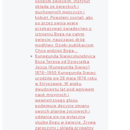
osobom świeckim. Instytut
składa ze świeckich i
duchownych mężczyzn i
kobiet. Powołani zostali, aby
po przez swoją wiarę
przekazywać świadectwo o
istnieniu Boga na całym
świecie, nauczając dróg
modlitwy. Dzięki publikacjom
Chcę widzieć Boga,…
Kunegunda Siwiec
służebnica
Boża Teresa od Dzieciątka
Jezus (Kunegunda Siwiec)
1876–1955 Kunegunda Siwiec
urodziła się 28 maja 1876 roku
w Stryszawie. W wieku
dwudziestu lat pod wpływem
nauk misyjnych i
wewnętrznego głosu
podejmuje decyzję zmiany
swoich planów życiowych i
oddania się na wyłączną
służbę Bogu w świecie. Zrywa
zaręczyny i składa prywatny