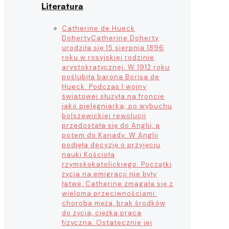
Literatura
Catherine de Hueck
Doherty
Catherine Doherty
urodziła się 15 sierpnia 1896
roku w rosyjskiej rodzinie
arystokratycznej. W 1912 roku
poślubiła barona Borisa de
Hueck. Podczas I wojny
światowej służyła na froncie
jako pielęgniarka; po wybuchu
bolszewickiej rewolucji
przedostała się do Anglii, a
potem do Kanady. W Anglii
podjęła decyzję o przyjęciu
nauki Kościoła
rzymskokatolickiego. Początki
życia na emigracji nie były
łatwe, Catherine zmagała się z
wieloma przeciwnościami:
choroba męża, brak środków
do życia, ciężka praca
fizyczna. Ostatecznie jej