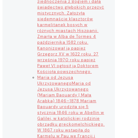
zjednoczenia z Bogiem i dała
świadectwo głębokich przeżyć
mistycznych. Założyła
siedemnaście klasztorów
karmelitanek bosych w
różnych miastach Hiszpanii.
Zmarła w Alba de Tormes 4
października 1582 roku.
Kanonizował ją papież
Grzegorz XV w 1622 roku. 27
września 1970 roku papież
Paweł VI ogłosił ją Doktorem
Kościoła powszechnego.
Maria od Jezusa
Ukrzyżowanego
Maria od
Jezusa Ukrzyżowanego
(Mariam Baouardy | Mała
Arabka) 1846–1878 Mariam
Baouardy urodziła się 5
stycznia 1846 roku w Abellin w
Galilei, w katolickiej rodzinie
obrządku greckomelchickiego.
W 1867 roku wstąpiła do
Karmelu w Pau we Francji i