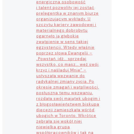
energiczna osobowość
i talent pozwoliły jej zostać
prelegentką w znanym biurze
organizującym wykłady. U
szczytu kariery zawodowej i
materialnego dobrobytu
ogarnęło ją głębokie
zwątpienie w sens takiej
egzystencji. Wtedy właśnie
poprzez słowa Ewangelii –
„Powstań, idź… sprzedaj
wszystko, co masz… weź swój
krzyż i naśladuj Mnie” –
usłyszała wezwanie do
radykalnej zmiany życia. Po
okresie zmagań i wątpliwości,
posłuszna temu wezwaniu,
rozdała swój majątek ubogim i
z błogosławieństwem biskupa
diecezji zamieszkała wśród
ubogich w Toronto. Wkrótce
zebrała się wokół niej
niewielka grupa
współpracowników i tak na