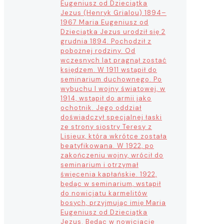
Eugeniusz od Dzieciątka
Jezus (Henryk Grialou) 1894–
1967 Maria Eugeniusz od
Dzieciątka Jezus urodził się 2
grudnia 1894. Pochodził z
pobożnej rodziny. Od
wczesnych lat pragnął zostać
księdzem. W 1911 wstąpił do
seminarium duchownego. Po
wybuchu I wojny światowej, w
1914, wstąpił do armii jako
ochotnik. Jego oddział
doświadczył specjalnej łaski
ze strony siostry Teresy z
Lisieux, która wkrótce została
beatyfikowana. W 1922, po
zakończeniu wojny, wrócił do
seminarium i otrzymał
święcenia kapłańskie. 1922,
będąc w seminarium, wstąpił
do nowicjatu karmelitów
bosych, przyjmując imię Maria
Eugeniusz od Dzieciątka
Jezus. Będąc w nowicjacie