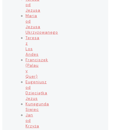
od
Jezusa
Maria
od
Jezusa
Ukrzyżowanego
Teresa
z
Los
Andes
Franciszek
(Palau
y
Quer)
Eugeniusz
od
Dzieciątka
Jezus
Kunegunda
Siwiec
Jan
od
Krzyża