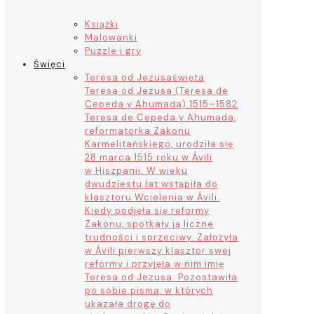
Książki
Malowanki
Puzzle i gry
Święci
Teresa od Jezusa
święta
Teresa od Jezusa (Teresa de
Cepeda y Ahumada) 1515–1582
Teresa de Cepeda y Ahumada,
reformatorka Zakonu
Karmelitańskiego, urodziła się
28 marca 1515 roku w Ávili
w Hiszpanii. W wieku
dwudziestu lat wstąpiła do
klasztoru Wcielenia w Ávili.
Kiedy podjęła się reformy
Zakonu, spotkały ją liczne
trudności i sprzeciwy. Założyła
w Ávili pierwszy klasztor swej
reformy i przyjęła w nim imię
Teresa od Jezusa. Pozostawiła
po sobie pisma, w których
ukazała drogę do