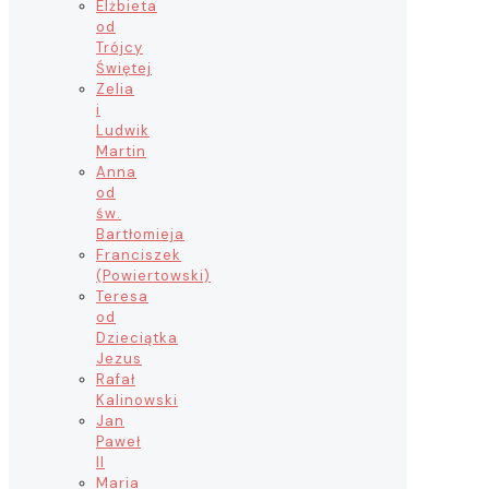
Elżbieta
od
Trójcy
Świętej
Zelia
i
Ludwik
Martin
Anna
od
św.
Bartłomieja
Franciszek
(Powiertowski)
Teresa
od
Dzieciątka
Jezus
Rafał
Kalinowski
Jan
Paweł
II
Maria