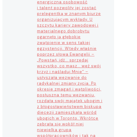
energiczna osobowość
i talent pozwoliły jej zostać
prelegentką w znanym biurze
organizującym wykłady. U
szczytu kariery zawodowej i
materialnego dobrobytu
ogarnęło ją głębokie
zwątpienie w sens takiej
egzystencji. Wtedy właśnie
poprzez słowa Ewangelii –
„Powstań, idź… sprzedaj
wszystko, co masz… weź swój
krzyż i naśladuj Mnie” –
usłyszała wezwanie do
radykalnej zmiany życia. Po
okresie zmagań i wątpliwości,
posłuszna temu wezwaniu,
rozdała swój majątek ubogim i
z błogosławieństwem biskupa
diecezji zamieszkała wśród
ubogich w Toronto. Wkrótce
zebrała się wokół niej
niewielka grupa
współpracowników i tak na