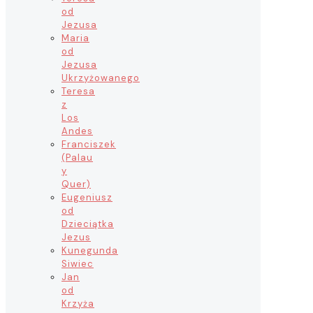
od
Jezusa
Maria
od
Jezusa
Ukrzyżowanego
Teresa
z
Los
Andes
Franciszek
(Palau
y
Quer)
Eugeniusz
od
Dzieciątka
Jezus
Kunegunda
Siwiec
Jan
od
Krzyża