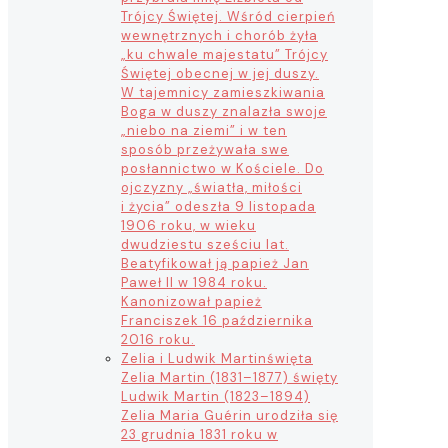
Trójcy Świętej. Wśród cierpień
wewnętrznych i chorób żyła
„ku chwale majestatu” Trójcy
Świętej obecnej w jej duszy.
W tajemnicy zamieszkiwania
Boga w duszy znalazła swoje
„niebo na ziemi” i w ten
sposób przeżywała swe
posłannictwo w Kościele. Do
ojczyzny „światła, miłości
i życia” odeszła 9 listopada
1906 roku, w wieku
dwudziestu sześciu lat.
Beatyfikował ją papież Jan
Paweł II w 1984 roku.
Kanonizował papież
Franciszek 16 października
2016 roku.
Zelia i Ludwik Martin
święta
Zelia Martin (1831–1877) święty
Ludwik Martin (1823–1894)
Zelia Maria Guérin urodziła się
23 grudnia 1831 roku w