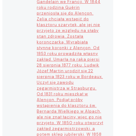
Gandelain we Francji. W 1844
roku rodzina Guérin
przeniosła się do Alençon.
Zelia chciała wstąpić do
klasztoru szarytek, ale jej nie
przyjęto ze względu na słaby
stan zdrowia. Została
koronczarką. Wyrabiała
słynne koronki z Alençon. Od
1853 roku prowadziła własny
zakład. Umarła na raka piersi
28 sierpnia 1877 roku. Ludwik
Józef Martin urodził się 22
sierpnia 1823 roku w Bordeaux.
Uczył się zawodu
zegarmistrza w Strasburgu.
Od 1831 roku mieszkał w
Alençon. Podjął próby
wstąpienia do klasztoru św.
Bernarda Wielkiego w Alpach,
ale nie znał łaciny, więc go nie
przyjęto. W 1850 roku otworzył
zakład zegarmistrzowski, a
potem sklep jubilerski. W 1858