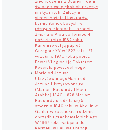
zjednoczenia z Bogiem i dała
świadectwo głębokich przeżyć
mistycznych. Założyła
siedemnaście klasztorów
karmelitanek bosych w
różnych miastach Hiszpanii.
Zmarła w Alba de Tormes 4
października 1582 roku.
Kanonizował ją papież
Grzegorz XV w 1622 roku. 27
września 1970 roku papież
Paweł VI ogłosił ją Doktorem
Kościoła powszechnego.
Maria od Jezusa
Ukrzyżowanego
Maria od
Jezusa Ukrzyżowanego
(Mariam Baouardy | Mała
Arabka) 1846–1878 Mariam
Baouardy urodziła się 5
stycznia 1846 roku w Abellin w
Galilei, w katolickiej rodzinie
obrządku greckomelchickiego.
W 1867 roku wstąpiła do
Karmelu w Pau we Francji i