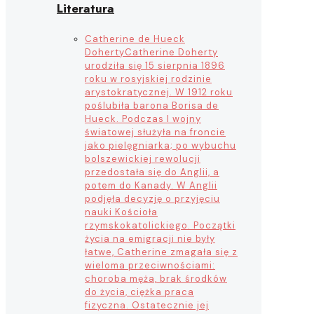
Literatura
Catherine de Hueck
Doherty
Catherine Doherty
urodziła się 15 sierpnia 1896
roku w rosyjskiej rodzinie
arystokratycznej. W 1912 roku
poślubiła barona Borisa de
Hueck. Podczas I wojny
światowej służyła na froncie
jako pielęgniarka; po wybuchu
bolszewickiej rewolucji
przedostała się do Anglii, a
potem do Kanady. W Anglii
podjęła decyzję o przyjęciu
nauki Kościoła
rzymskokatolickiego. Początki
życia na emigracji nie były
łatwe, Catherine zmagała się z
wieloma przeciwnościami:
choroba męża, brak środków
do życia, ciężka praca
fizyczna. Ostatecznie jej