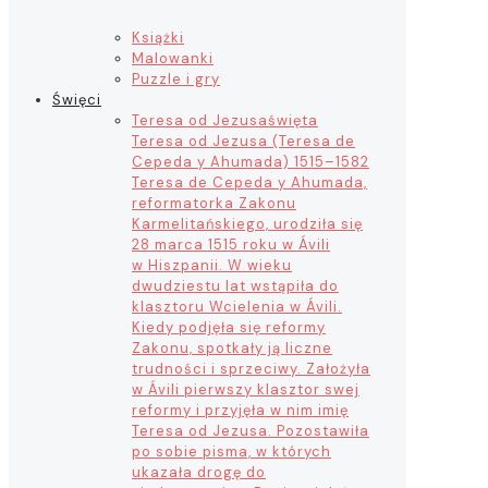
Książki
Malowanki
Puzzle i gry
Święci
Teresa od Jezusa
święta
Teresa od Jezusa (Teresa de
Cepeda y Ahumada) 1515–1582
Teresa de Cepeda y Ahumada,
reformatorka Zakonu
Karmelitańskiego, urodziła się
28 marca 1515 roku w Ávili
w Hiszpanii. W wieku
dwudziestu lat wstąpiła do
klasztoru Wcielenia w Ávili.
Kiedy podjęła się reformy
Zakonu, spotkały ją liczne
trudności i sprzeciwy. Założyła
w Ávili pierwszy klasztor swej
reformy i przyjęła w nim imię
Teresa od Jezusa. Pozostawiła
po sobie pisma, w których
ukazała drogę do