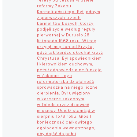
Teresy od Jezusa w dziele
reformy Zakonu
Karmelitańskiego. Był jednym
z pierwszych trzech
karmelitów bosych, którzy
podjęli życie według reguły
pierwotnej w Duruelo 28
listopada 1568 roku. Wtedy
przyjął imię Jan od Krzyża,
gdyż tak bardzo ukochał krzyż
Chrystusa. Był spowiednikiem
i kierownikiem duchowym,
pełnił odpowiedzialne funkcje
w Zakonie. Jego
reformatorska działalność
sprowadziła na niego liczne
cierpienia. Był uwięziony
w karcerze zakonnym
w Toledo przez dziewięć
miesięcy. Uciekł stamtąd w
sierpniu 1578 roku. Głosił
konieczność całkowitego
ogołocenia wewnętrznego,
aby dojść do pełni