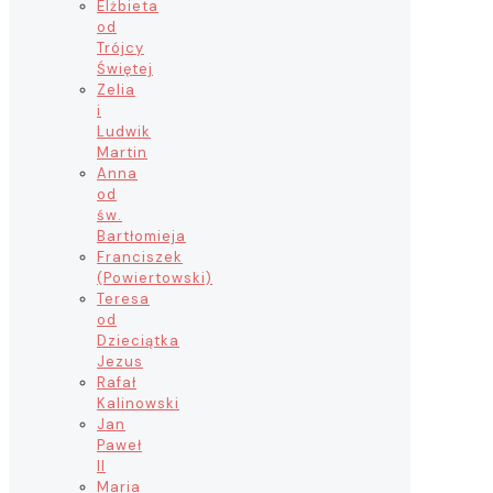
Elżbieta
od
Trójcy
Świętej
Zelia
i
Ludwik
Martin
Anna
od
św.
Bartłomieja
Franciszek
(Powiertowski)
Teresa
od
Dzieciątka
Jezus
Rafał
Kalinowski
Jan
Paweł
II
Maria