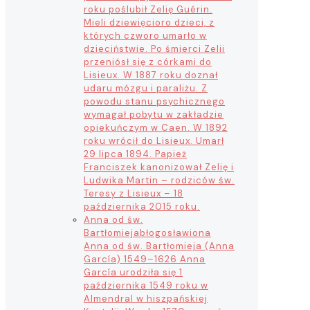
roku poślubił Zelię Guérin.
Mieli dziewięcioro dzieci, z
których czworo umarło w
dzieciństwie. Po śmierci Zelii
przeniósł się z córkami do
Lisieux. W 1887 roku doznał
udaru mózgu i paraliżu. Z
powodu stanu psychicznego
wymagał pobytu w zakładzie
opiekuńczym w Caen. W 1892
roku wrócił do Lisieux. Umarł
29 lipca 1894. Papież
Franciszek kanonizował Zelię i
Ludwika Martin – rodziców św.
Teresy z Lisieux – 18
października 2015 roku.
Anna od św.
Bartłomieja
błogosławiona
Anna od św. Bartłomieja (Anna
García) 1549–1626 Anna
García urodziła się 1
października 1549 roku w
Almendral w hiszpańskiej