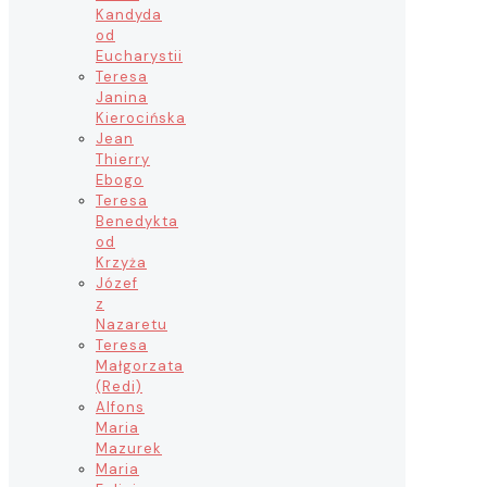
Kandyda
od
Eucharystii
Teresa
Janina
Kierocińska
Jean
Thierry
Ebogo
Teresa
Benedykta
od
Krzyża
Józef
z
Nazaretu
Teresa
Małgorzata
(Redi)
Alfons
Maria
Mazurek
Maria