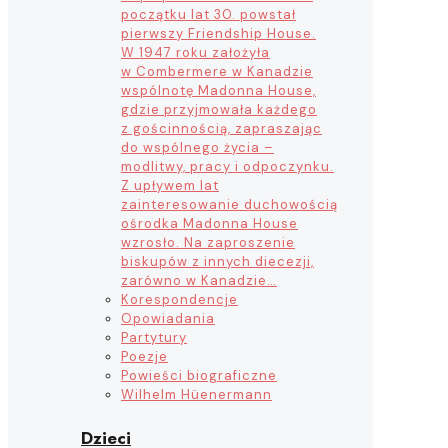
początku lat 30. powstał
pierwszy Friendship House.
W 1947 roku założyła
w Combermere w Kanadzie
wspólnotę Madonna House,
gdzie przyjmowała każdego
z gościnnością, zapraszając
do wspólnego życia –
modlitwy, pracy i odpoczynku.
Z upływem lat
zainteresowanie duchowością
ośrodka Madonna House
wzrosło. Na zaproszenie
biskupów z innych diecezji,
zarówno w Kanadzie…
Korespondencje
Opowiadania
Partytury
Poezje
Powieści biograficzne
Wilhelm Hüenermann
Dzieci