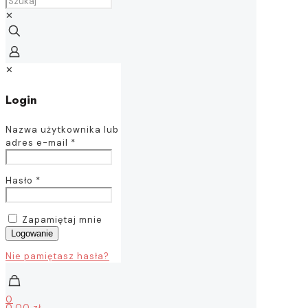
✕
✕
Login
Nazwa użytkownika lub
adres e-mail
*
Hasło
*
Zapamiętaj mnie
Logowanie
Nie pamiętasz hasła?
0
0,00 zł