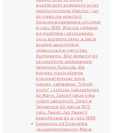
współbraćmi podpalony przez
rewolucjonistów klasztor i już
do niego nie powrócił.
Święcenia kapłańskie otrzymał
w roku 1836. Wiernie oddawał
się modlitwie i okresowemu
życiu pustelniczemu, a także
dziełom apostolskim,
zwłaszcza kierownictwu
duchowemu. Bóg obdarzył go
szczególnym umiłowaniem
tajemnicy Kościoła, dla
którego niestrudzenie
pracował głosząc misje
ludowe, zakładając “Szkołę
cnoty” i szerząc nabożeństwo
do Maryi. Założył także kilka
rodzin zakonnych. Zmarł w
Tarragonie 20 marca 1872
roku. Papież Jan Paweł II
beatyfikował go w roku 1988.
Eugeniusz od Dzieciątka
Jezus
błogosławiony Maria