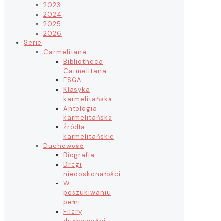
2023
2024
2025
2026
Serie
Carmelitana
Bibliotheca
Carmelitana
ESGA
Klasyka
karmelitańska
Antologia
karmelitańska
Źródła
karmelitańskie
Duchowość
Biografia
Drogi
niedoskonałości
W
poszukiwaniu
pełni
Filary
duchowości