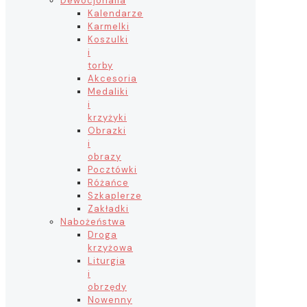
Dewocjonalia
Kalendarze
Karmelki
Koszulki
i
torby
Akcesoria
Medaliki
i
krzyżyki
Obrazki
i
obrazy
Pocztówki
Różańce
Szkaplerze
Zakładki
Nabożeństwa
Droga
krzyżowa
Liturgia
i
obrzędy
Nowenny