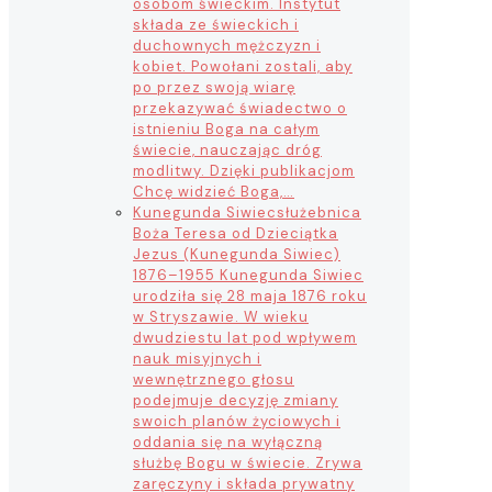
osobom świeckim. Instytut
składa ze świeckich i
duchownych mężczyzn i
kobiet. Powołani zostali, aby
po przez swoją wiarę
przekazywać świadectwo o
istnieniu Boga na całym
świecie, nauczając dróg
modlitwy. Dzięki publikacjom
Chcę widzieć Boga,…
Kunegunda Siwiec
służebnica
Boża Teresa od Dzieciątka
Jezus (Kunegunda Siwiec)
1876–1955 Kunegunda Siwiec
urodziła się 28 maja 1876 roku
w Stryszawie. W wieku
dwudziestu lat pod wpływem
nauk misyjnych i
wewnętrznego głosu
podejmuje decyzję zmiany
swoich planów życiowych i
oddania się na wyłączną
służbę Bogu w świecie. Zrywa
zaręczyny i składa prywatny