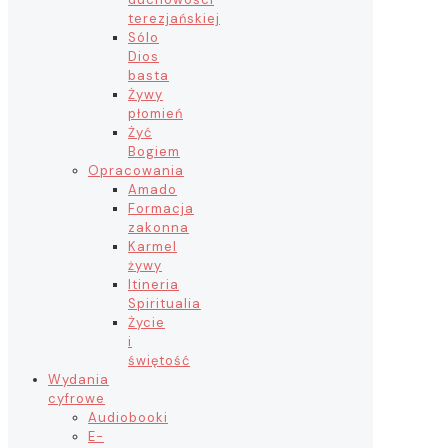
terezjańskiej
Sólo
Dios
basta
Żywy
płomień
Żyć
Bogiem
Opracowania
Amado
Formacja
zakonna
Karmel
żywy
Itineria
Spiritualia
Życie
i
świętość
Wydania
cyfrowe
Audiobooki
E-