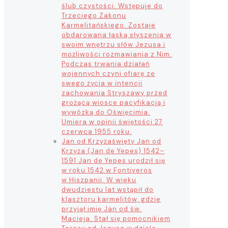
ślub czystości. Wstępuje do
Trzeciego Zakonu
Karmelitańskiego. Zostaje
obdarowana łaską słyszenia w
swoim wnętrzu słów Jezusa i
możliwości rozmawiania z Nim.
Podczas trwania działań
wojennych czyni ofiarę ze
swego życia w intencji
zachowania Stryszawy przed
grożącą wiosce pacyfikacją i
wywózką do Oświęcimia.
Umiera w opinii świętości 27
czerwca 1955 roku.
Jan od Krzyża
święty Jan od
Krzyża (Jan de Yepes) 1542–
1591 Jan de Yepes urodził się
w roku 1542 w Fontiveros
w Hiszpanii. W wieku
dwudziestu lat wstąpił do
klasztoru karmelitów, gdzie
przyjął imię Jan od św.
Macieja. Stał się pomocnikiem