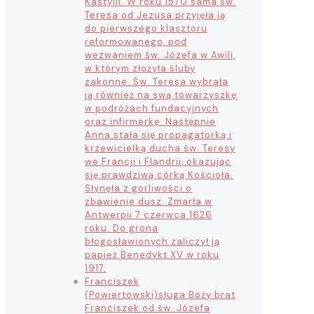
Kastylii. W roku 1570 sama św.
Teresa od Jezusa przyjęła ją
do pierwszego klasztoru
reformowanego, pod
wezwaniem św. Józefa w Awili,
w którym złożyła śluby
zakonne. Św. Teresa wybrała
ją również na swą towarzyszkę
w podróżach fundacyjnych
oraz infirmerkę. Następnie
Anna stała się propagatorką i
krzewicielką ducha św. Teresy
we Francji i Flandrii, okazując
się prawdziwą córką Kościoła.
Słynęła z gorliwości o
zbawienie dusz. Zmarła w
Antwerpii 7 czerwca 1626
roku. Do grona
błogosławionych zaliczył ją
papież Benedykt XV w roku
1917.
Franciszek
(Powiertowski)
sługa Boży brat
Franciszek od św. Józefa