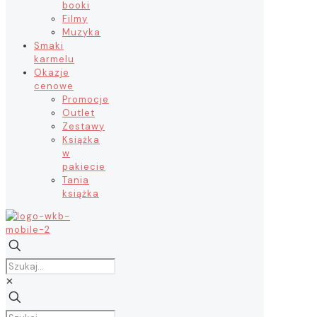
booki
Filmy
Muzyka
Smaki
karmelu
Okazje
cenowe
Promocje
Outlet
Zestawy
Książka
w
pakiecie
Tania
książka
✕