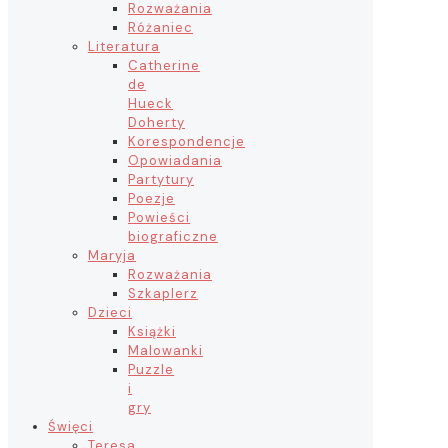
Rozważania
Różaniec
Literatura
Catherine
de
Hueck
Doherty
Korespondencje
Opowiadania
Partytury
Poezje
Powieści
biograficzne
Maryja
Rozważania
Szkaplerz
Dzieci
Książki
Malowanki
Puzzle
i
gry
Święci
Teresa