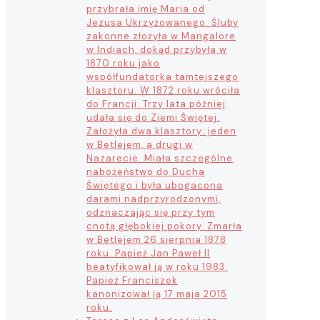
przybrała imię Maria od
Jezusa Ukrzyżowanego. Śluby
zakonne złożyła w Mangalore
w Indiach, dokąd przybyła w
1870 roku jako
współfundatorka tamtejszego
klasztoru. W 1872 roku wróciła
do Francji. Trzy lata później
udała się do Ziemi Świętej.
Założyła dwa klasztory: jeden
w Betlejem, a drugi w
Nazarecie. Miała szczególne
nabożeństwo do Ducha
Świętego i była ubogacona
darami nadprzyrodzonymi,
odznaczając się przy tym
cnotą głębokiej pokory. Zmarła
w Betlejem 26 sierpnia 1878
roku. Papież Jan Paweł II
beatyfikował ją w roku 1983.
Papież Franciszek
kanonizował ją 17 maja 2015
roku.