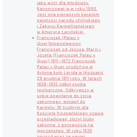
jako wzór dla młodzieży.
Kanonizował ją w roku 1993.
Jest ona pierwszym kwiatem
świętości narodu chilijskiego
i Zakonu Karmelitańskiego
w Ameryce Łacińskiej.
Franciszek (Palau y
Quer)
błogosławiony
Franciszek od Jezusa, Maryi i
Józefa (Franciszek Palau y
Quer) 1811–1872 Franciszek
Palau y Quer urodził się w
Aytona koło Lérida w Hiszpanii
29 grudnia 1811 roku. W latach
1828-1832 odbył studia
teologiczne. Odkrywszy w
sobie powołanie do życia
zakonnego, wstąpił do
Karmelu. W trudnym dla
Kościoła hiszpańskiego czasie
prześladowań, złożył śluby
zakonne, z gotowością na
męczeństwo. W roku 1835
opuścił wraz ze swymi