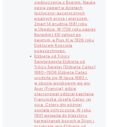
zjednoczenia z Bogiem. Naukę
swoją zawarł w dziełach
mistyczno-ascetycznych
pisanych prozą i wierszem.
Zmarł 14 grudnia 1591 roku
w Ubedzie. W 1726 roku papież
Benedykt XIII ogłosił go
świętym, a Pius XI w 1926 roku
Doktorem Kościoła
powszechnego.
Elżbieta od Trójcy
Świętej
święta Elżbieta od
Trójcy Świętej (Elżbieta Catez)
1880–1906 Elżbieta Catez
urodziła się 18 lipca 1880 r.
w obozie wojskowym we wsi
Avor (Francja), gdzie
stacjonował oddział kapitana
Franciszka Józefa Catez, jej
ojca. Cztery dni później
została ochrzczona. W roku
1901 wstąpiła do klasztoru
karmelitanek bosych w Dijon i
przybrała imię Elżbieta od