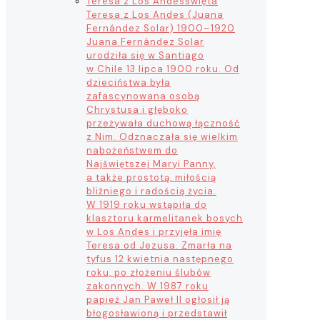
Teresa z Los Andes
święta
Teresa z Los Andes (Juana
Fernández Solar) 1900–1920
Juana Fernández Solar
urodziła się w Santiago
w Chile 13 lipca 1900 roku. Od
dzieciństwa była
zafascynowana osobą
Chrystusa i głęboko
przeżywała duchową łączność
z Nim. Odznaczała się wielkim
nabożeństwem do
Najświętszej Maryi Panny,
a także prostotą, miłością
bliźniego i radością życia.
W 1919 roku wstąpiła do
klasztoru karmelitanek bosych
w Los Andes i przyjęła imię
Teresa od Jezusa. Zmarła na
tyfus 12 kwietnia następnego
roku, po złożeniu ślubów
zakonnych. W 1987 roku
papież Jan Paweł II ogłosił ją
błogosławioną i przedstawił