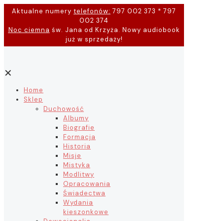
Aktualne numery
telefonów:
797 002 373 * 797
002 374
Noc ciemna
św. Jana od Krzyża. Nowy audiobook
już w sprzedaży!
✕
Home
Sklep
Duchowość
Albumy
Biografie
Formacja
Historia
Misje
Mistyka
Modlitwy
Opracowania
Świadectwa
Wydania
kieszonkowe