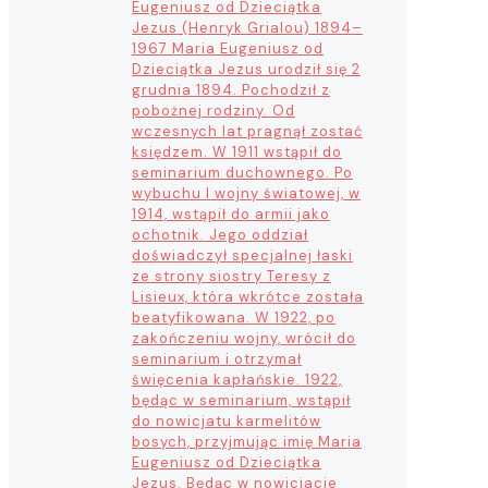
Eugeniusz od Dzieciątka
Jezus (Henryk Grialou) 1894–
1967 Maria Eugeniusz od
Dzieciątka Jezus urodził się 2
grudnia 1894. Pochodził z
pobożnej rodziny. Od
wczesnych lat pragnął zostać
księdzem. W 1911 wstąpił do
seminarium duchownego. Po
wybuchu I wojny światowej, w
1914, wstąpił do armii jako
ochotnik. Jego oddział
doświadczył specjalnej łaski
ze strony siostry Teresy z
Lisieux, która wkrótce została
beatyfikowana. W 1922, po
zakończeniu wojny, wrócił do
seminarium i otrzymał
święcenia kapłańskie. 1922,
będąc w seminarium, wstąpił
do nowicjatu karmelitów
bosych, przyjmując imię Maria
Eugeniusz od Dzieciątka
Jezus. Będąc w nowicjacie