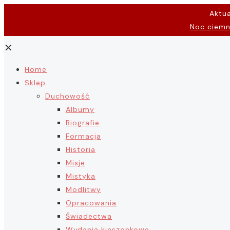
Aktu
Noc ciem
✕
Home
Sklep
Duchowość
Albumy
Biografie
Formacja
Historia
Misje
Mistyka
Modlitwy
Opracowania
Świadectwa
Wydania kieszonkowe