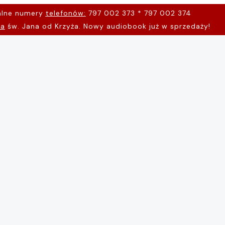
alne numery
telefonów:
797 002 373 * 797 002 374
na
św. Jana od Krzyża. Nowy audiobook już w sprzedaży!