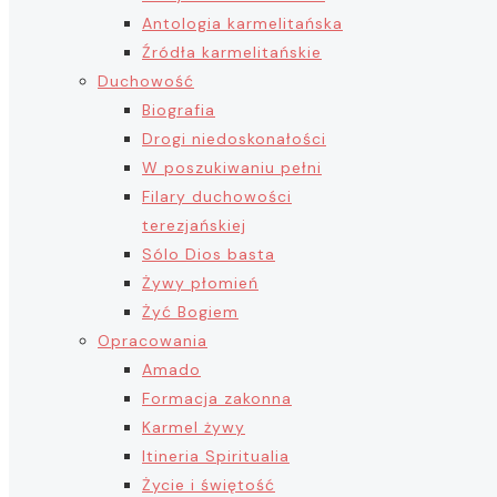
Antologia karmelitańska
Źródła karmelitańskie
Duchowość
Biografia
Drogi niedoskonałości
W poszukiwaniu pełni
Filary duchowości
terezjańskiej
Sólo Dios basta
Żywy płomień
Żyć Bogiem
Opracowania
Amado
Formacja zakonna
Karmel żywy
Itineria Spiritualia
Życie i świętość