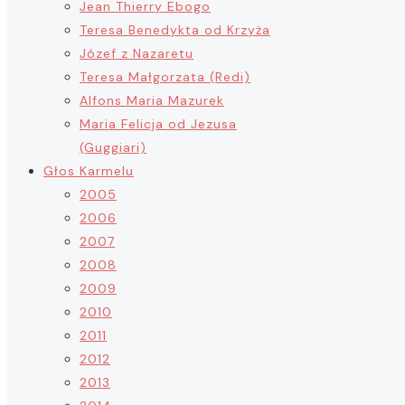
Jean Thierry Ebogo
Teresa Benedykta od Krzyża
Józef z Nazaretu
Teresa Małgorzata (Redi)
Alfons Maria Mazurek
Maria Felicja od Jezusa
(Guggiari)
Głos Karmelu
2005
2006
2007
2008
2009
2010
2011
2012
2013