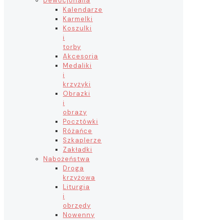
Dewocjonalia
Kalendarze
Karmelki
Koszulki
i
torby
Akcesoria
Medaliki
i
krzyżyki
Obrazki
i
obrazy
Pocztówki
Różańce
Szkaplerze
Zakładki
Nabożeństwa
Droga
krzyżowa
Liturgia
i
obrzędy
Nowenny