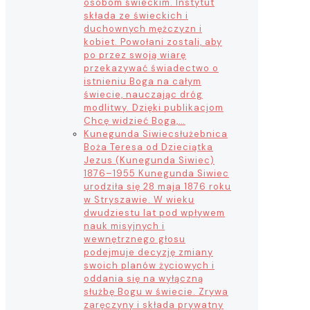
osobom świeckim. Instytut
składa ze świeckich i
duchownych mężczyzn i
kobiet. Powołani zostali, aby
po przez swoją wiarę
przekazywać świadectwo o
istnieniu Boga na całym
świecie, nauczając dróg
modlitwy. Dzięki publikacjom
Chcę widzieć Boga,…
Kunegunda Siwiec
służebnica
Boża Teresa od Dzieciątka
Jezus (Kunegunda Siwiec)
1876–1955 Kunegunda Siwiec
urodziła się 28 maja 1876 roku
w Stryszawie. W wieku
dwudziestu lat pod wpływem
nauk misyjnych i
wewnętrznego głosu
podejmuje decyzję zmiany
swoich planów życiowych i
oddania się na wyłączną
służbę Bogu w świecie. Zrywa
zaręczyny i składa prywatny