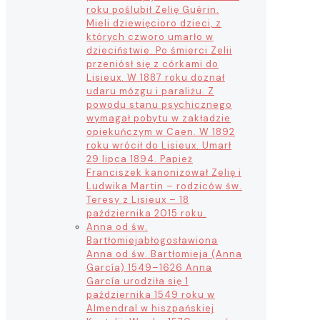
roku poślubił Zelię Guérin.
Mieli dziewięcioro dzieci, z
których czworo umarło w
dzieciństwie. Po śmierci Zelii
przeniósł się z córkami do
Lisieux. W 1887 roku doznał
udaru mózgu i paraliżu. Z
powodu stanu psychicznego
wymagał pobytu w zakładzie
opiekuńczym w Caen. W 1892
roku wrócił do Lisieux. Umarł
29 lipca 1894. Papież
Franciszek kanonizował Zelię i
Ludwika Martin – rodziców św.
Teresy z Lisieux – 18
października 2015 roku.
Anna od św.
Bartłomieja
błogosławiona
Anna od św. Bartłomieja (Anna
García) 1549–1626 Anna
García urodziła się 1
października 1549 roku w
Almendral w hiszpańskiej