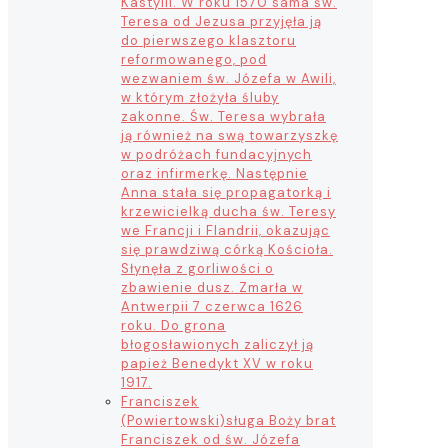
Kastylii. W roku 1570 sama św.
Teresa od Jezusa przyjęła ją
do pierwszego klasztoru
reformowanego, pod
wezwaniem św. Józefa w Awili,
w którym złożyła śluby
zakonne. Św. Teresa wybrała
ją również na swą towarzyszkę
w podróżach fundacyjnych
oraz infirmerkę. Następnie
Anna stała się propagatorką i
krzewicielką ducha św. Teresy
we Francji i Flandrii, okazując
się prawdziwą córką Kościoła.
Słynęła z gorliwości o
zbawienie dusz. Zmarła w
Antwerpii 7 czerwca 1626
roku. Do grona
błogosławionych zaliczył ją
papież Benedykt XV w roku
1917.
Franciszek
(Powiertowski)
sługa Boży brat
Franciszek od św. Józefa