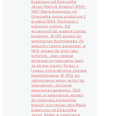
Eugeniusz od Dzieciątka
Jezus (Henryk Grialou) 1894–
1967 Maria Eugeniusz od
Dzieciątka Jezus urodził się 2
grudnia 1894. Pochodził z
pobożnej rodziny. Od
wczesnych lat pragnął zostać
księdzem. W 1911 wstąpił do
seminarium duchownego. Po
wybuchu I wojny światowej, w
1914, wstąpił do armii jako
ochotnik. Jego oddział
doświadczył specjalnej łaski
ze strony siostry Teresy z
Lisieux, która wkrótce została
beatyfikowana. W 1922, po
zakończeniu wojny, wrócił do
seminarium i otrzymał
święcenia kapłańskie. 1922,
będąc w seminarium, wstąpił
do nowicjatu karmelitów
bosych, przyjmując imię Maria
Eugeniusz od Dzieciątka
Jezus. Będąc w nowicjacie