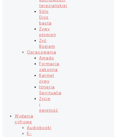
terezjańskiej
Sólo
Dios
basta
Żywy
płomień
Żyć
Bogiem
Opracowania
Amado
Formacja
zakonna
Karmel
żywy
Itineria
Spiritualia
Życie
i
świętość
Wydania
cyfrowe
Audiobooki
E-