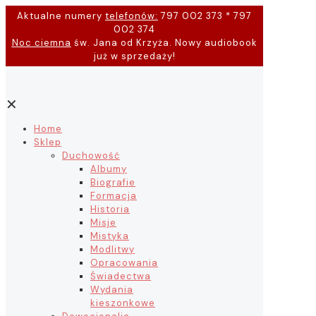
Aktualne numery
telefonów:
797 002 373 * 797
002 374
Noc ciemna
św. Jana od Krzyża. Nowy audiobook
już w sprzedaży!
✕
Home
Sklep
Duchowość
Albumy
Biografie
Formacja
Historia
Misje
Mistyka
Modlitwy
Opracowania
Świadectwa
Wydania
kieszonkowe