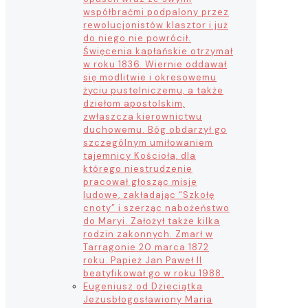
współbraćmi podpalony przez
rewolucjonistów klasztor i już
do niego nie powrócił.
Święcenia kapłańskie otrzymał
w roku 1836. Wiernie oddawał
się modlitwie i okresowemu
życiu pustelniczemu, a także
dziełom apostolskim,
zwłaszcza kierownictwu
duchowemu. Bóg obdarzył go
szczególnym umiłowaniem
tajemnicy Kościoła, dla
którego niestrudzenie
pracował głosząc misje
ludowe, zakładając “Szkołę
cnoty” i szerząc nabożeństwo
do Maryi. Założył także kilka
rodzin zakonnych. Zmarł w
Tarragonie 20 marca 1872
roku. Papież Jan Paweł II
beatyfikował go w roku 1988.
Eugeniusz od Dzieciątka
Jezus
błogosławiony Maria