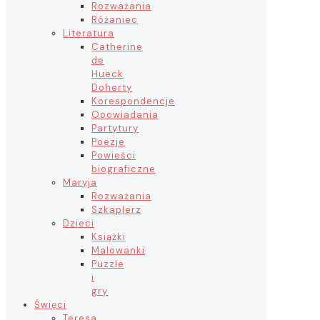
Rozważania
Różaniec
Literatura
Catherine
de
Hueck
Doherty
Korespondencje
Opowiadania
Partytury
Poezje
Powieści
biograficzne
Maryja
Rozważania
Szkaplerz
Dzieci
Książki
Malowanki
Puzzle
i
gry
Święci
Teresa