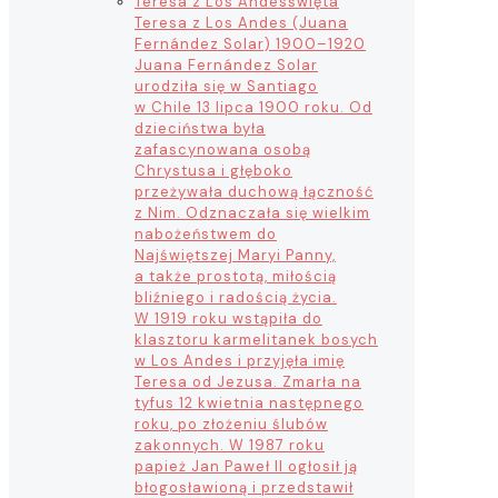
Teresa z Los Andes
święta
Teresa z Los Andes (Juana
Fernández Solar) 1900–1920
Juana Fernández Solar
urodziła się w Santiago
w Chile 13 lipca 1900 roku. Od
dzieciństwa była
zafascynowana osobą
Chrystusa i głęboko
przeżywała duchową łączność
z Nim. Odznaczała się wielkim
nabożeństwem do
Najświętszej Maryi Panny,
a także prostotą, miłością
bliźniego i radością życia.
W 1919 roku wstąpiła do
klasztoru karmelitanek bosych
w Los Andes i przyjęła imię
Teresa od Jezusa. Zmarła na
tyfus 12 kwietnia następnego
roku, po złożeniu ślubów
zakonnych. W 1987 roku
papież Jan Paweł II ogłosił ją
błogosławioną i przedstawił