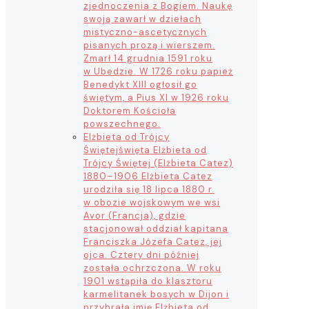
zjednoczenia z Bogiem. Naukę
swoją zawarł w dziełach
mistyczno-ascetycznych
pisanych prozą i wierszem.
Zmarł 14 grudnia 1591 roku
w Ubedzie. W 1726 roku papież
Benedykt XIII ogłosił go
świętym, a Pius XI w 1926 roku
Doktorem Kościoła
powszechnego.
Elżbieta od Trójcy
Świętej
święta Elżbieta od
Trójcy Świętej (Elżbieta Catez)
1880–1906 Elżbieta Catez
urodziła się 18 lipca 1880 r.
w obozie wojskowym we wsi
Avor (Francja), gdzie
stacjonował oddział kapitana
Franciszka Józefa Catez, jej
ojca. Cztery dni później
została ochrzczona. W roku
1901 wstąpiła do klasztoru
karmelitanek bosych w Dijon i
przybrała imię Elżbieta od