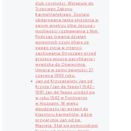
ślub czystości. Wstępuje do
Trzeciego Zakonu
Karmelitańskiego. Zostaje
obdarowana łaską słyszenia w
swoim wnętrzu słów Jezusa i
możliwości rozmawiania z Nim.
Podczas trwania działań
wojennych czyni ofiarę ze
swego życia w intencji
zachowania Stryszawy przed
grożącą wiosce pacyfikacją i
wywózką do Oświęcimia.
Umiera w opinii świętości 27
czerwca 1955 roku.
Jan od Krzyża
święty Jan od
Krzyża (Jan de Yepes) 1542–
1591 Jan de Yepes urodził się
w roku 1542 w Fontiveros
w Hiszpanii. W wieku
dwudziestu lat wstąpił do
klasztoru karmelitów, gdzie
przyjął imię Jan od św.
Macieja. Stał się pomocnikiem