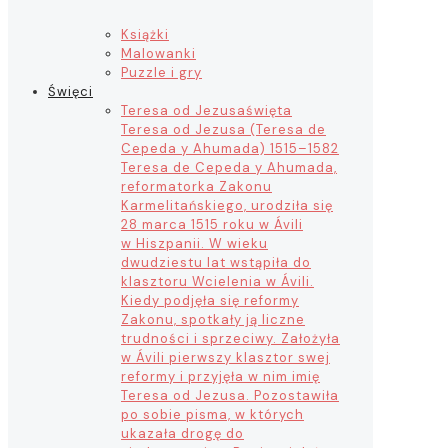
Książki
Malowanki
Puzzle i gry
Święci
Teresa od Jezusa
święta
Teresa od Jezusa (Teresa de
Cepeda y Ahumada) 1515–1582
Teresa de Cepeda y Ahumada,
reformatorka Zakonu
Karmelitańskiego, urodziła się
28 marca 1515 roku w Ávili
w Hiszpanii. W wieku
dwudziestu lat wstąpiła do
klasztoru Wcielenia w Ávili.
Kiedy podjęła się reformy
Zakonu, spotkały ją liczne
trudności i sprzeciwy. Założyła
w Ávili pierwszy klasztor swej
reformy i przyjęła w nim imię
Teresa od Jezusa. Pozostawiła
po sobie pisma, w których
ukazała drogę do