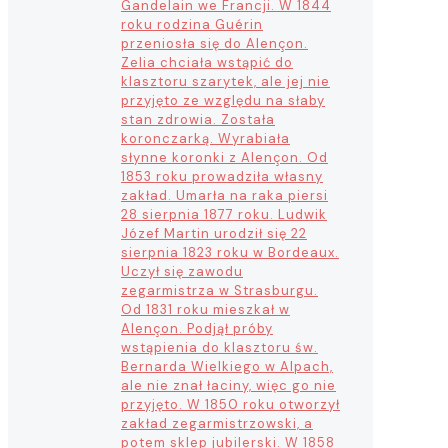
Gandelain we Francji. W 1844
roku rodzina Guérin
przeniosła się do Alençon.
Zelia chciała wstąpić do
klasztoru szarytek, ale jej nie
przyjęto ze względu na słaby
stan zdrowia. Została
koronczarką. Wyrabiała
słynne koronki z Alençon. Od
1853 roku prowadziła własny
zakład. Umarła na raka piersi
28 sierpnia 1877 roku. Ludwik
Józef Martin urodził się 22
sierpnia 1823 roku w Bordeaux.
Uczył się zawodu
zegarmistrza w Strasburgu.
Od 1831 roku mieszkał w
Alençon. Podjął próby
wstąpienia do klasztoru św.
Bernarda Wielkiego w Alpach,
ale nie znał łaciny, więc go nie
przyjęto. W 1850 roku otworzył
zakład zegarmistrzowski, a
potem sklep jubilerski. W 1858