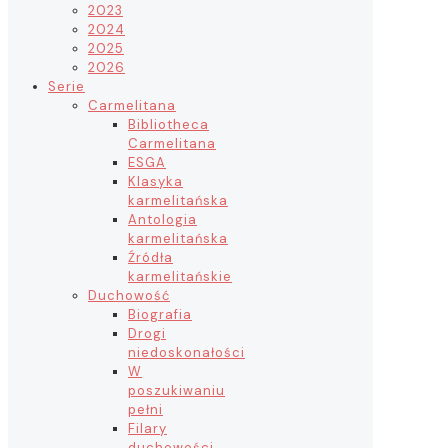
2023
2024
2025
2026
Serie
Carmelitana
Bibliotheca
Carmelitana
ESGA
Klasyka
karmelitańska
Antologia
karmelitańska
Źródła
karmelitańskie
Duchowość
Biografia
Drogi
niedoskonałości
W
poszukiwaniu
pełni
Filary
duchowości