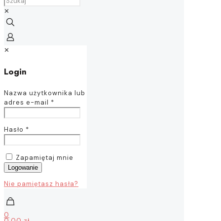
✕
✕
Login
Nazwa użytkownika lub
adres e-mail
*
Hasło
*
Zapamiętaj mnie
Logowanie
Nie pamiętasz hasła?
0
0,00 zł