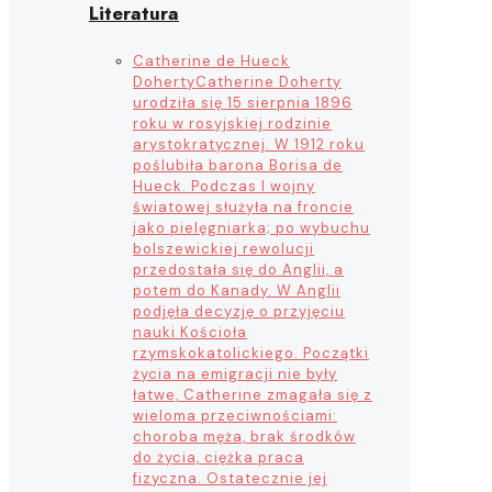
Literatura
Catherine de Hueck
Doherty
Catherine Doherty
urodziła się 15 sierpnia 1896
roku w rosyjskiej rodzinie
arystokratycznej. W 1912 roku
poślubiła barona Borisa de
Hueck. Podczas I wojny
światowej służyła na froncie
jako pielęgniarka; po wybuchu
bolszewickiej rewolucji
przedostała się do Anglii, a
potem do Kanady. W Anglii
podjęła decyzję o przyjęciu
nauki Kościoła
rzymskokatolickiego. Początki
życia na emigracji nie były
łatwe, Catherine zmagała się z
wieloma przeciwnościami:
choroba męża, brak środków
do życia, ciężka praca
fizyczna. Ostatecznie jej