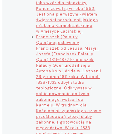
jako wzór dla młodzieży.
Kanonizował ją w roku 1993.
Jest ona pierwszym kwiatem
świętości narodu chilijskiego
i Zakonu Karmelitańskiego
w Ameryce Łacińskiej.
Franciszek (Palau y
Quer)
błogosławiony
Franciszek od Jezusa, Maryi i
Józefa (Franciszek Palau y
Quer) 1811–1872 Franciszek
Palau y Quer urodził się w
Aytona koło Lérida w Hiszpanii
29 grudnia 1811 roku. W latach
1828-1832 odbył studia
teologiczne. Odkrywszy w
sobie powołanie do życia
zakonnego, wstąpił do
Karmelu. W trudnym dla
Kościoła hiszpańskiego czasie
prześladowań, złożył śluby
zakonne, z gotowością na
męczeństwo. W roku 1835
opuścił wraz ze swymi