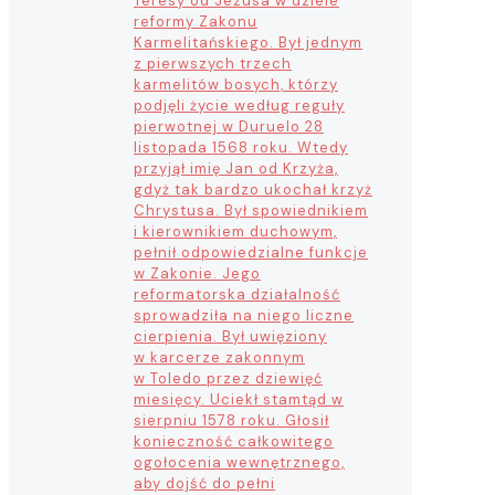
Teresy od Jezusa w dziele
reformy Zakonu
Karmelitańskiego. Był jednym
z pierwszych trzech
karmelitów bosych, którzy
podjęli życie według reguły
pierwotnej w Duruelo 28
listopada 1568 roku. Wtedy
przyjął imię Jan od Krzyża,
gdyż tak bardzo ukochał krzyż
Chrystusa. Był spowiednikiem
i kierownikiem duchowym,
pełnił odpowiedzialne funkcje
w Zakonie. Jego
reformatorska działalność
sprowadziła na niego liczne
cierpienia. Był uwięziony
w karcerze zakonnym
w Toledo przez dziewięć
miesięcy. Uciekł stamtąd w
sierpniu 1578 roku. Głosił
konieczność całkowitego
ogołocenia wewnętrznego,
aby dojść do pełni