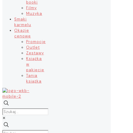
booki
Filmy
Muzyka
Smaki
karmelu
Okazje
cenowe
Promocje
Outlet
Zestawy
Książka
w
pakiecie
Tania
książka
✕