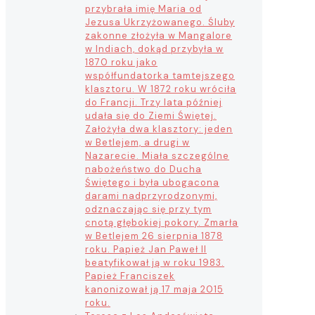
przybrała imię Maria od
Jezusa Ukrzyżowanego. Śluby
zakonne złożyła w Mangalore
w Indiach, dokąd przybyła w
1870 roku jako
współfundatorka tamtejszego
klasztoru. W 1872 roku wróciła
do Francji. Trzy lata później
udała się do Ziemi Świętej.
Założyła dwa klasztory: jeden
w Betlejem, a drugi w
Nazarecie. Miała szczególne
nabożeństwo do Ducha
Świętego i była ubogacona
darami nadprzyrodzonymi,
odznaczając się przy tym
cnotą głębokiej pokory. Zmarła
w Betlejem 26 sierpnia 1878
roku. Papież Jan Paweł II
beatyfikował ją w roku 1983.
Papież Franciszek
kanonizował ją 17 maja 2015
roku.