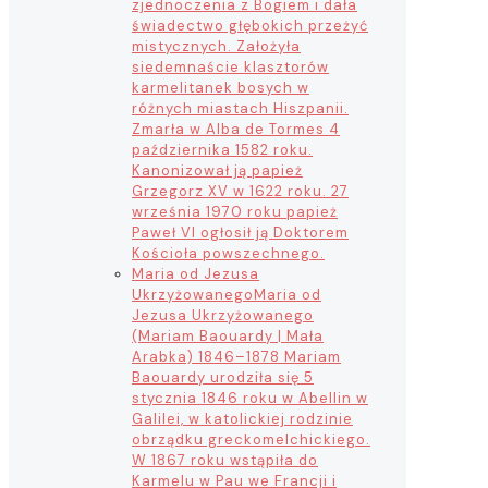
zjednoczenia z Bogiem i dała
świadectwo głębokich przeżyć
mistycznych. Założyła
siedemnaście klasztorów
karmelitanek bosych w
różnych miastach Hiszpanii.
Zmarła w Alba de Tormes 4
października 1582 roku.
Kanonizował ją papież
Grzegorz XV w 1622 roku. 27
września 1970 roku papież
Paweł VI ogłosił ją Doktorem
Kościoła powszechnego.
Maria od Jezusa
Ukrzyżowanego
Maria od
Jezusa Ukrzyżowanego
(Mariam Baouardy | Mała
Arabka) 1846–1878 Mariam
Baouardy urodziła się 5
stycznia 1846 roku w Abellin w
Galilei, w katolickiej rodzinie
obrządku greckomelchickiego.
W 1867 roku wstąpiła do
Karmelu w Pau we Francji i