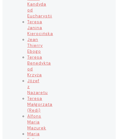
Kandyda
od
Eucharystii
Teresa
Janina
Kierocińska
Jean
Thierry
Ebogo
Teresa
Benedykta
od
Krzyża
Józef
z
Nazaretu
Teresa
Małgorzata
(Redi)
Alfons
Maria
Mazurek
Maria