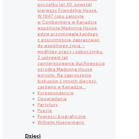
początku lat 30. powstał
pierwszy Friendship House.
W 1947 roku założyła
w Combermere w Kanadzie
wspólnotę Madonna House,
gdzie przyjmowała każdego
z gościnnością, zapraszając
do wspólnego życia –
modlitwy, pracy i odpoczynku.
Z upływem lat
zainteresowanie duchowością
ośrodka Madonna House
wzrosło. Na zaproszenie
biskupów z innych diecezji,
zarówno w Kanadzie…
Korespondencje
Opowiadania
Partytury
Poezje
Powieści biograficzne
Wilhelm Hüenermann
Dzieci