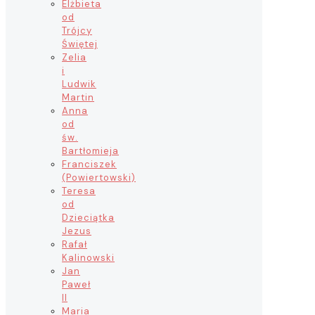
Elżbieta
od
Trójcy
Świętej
Zelia
i
Ludwik
Martin
Anna
od
św.
Bartłomieja
Franciszek
(Powiertowski)
Teresa
od
Dzieciątka
Jezus
Rafał
Kalinowski
Jan
Paweł
II
Maria