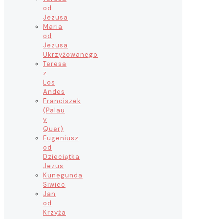
od
Jezusa
Maria
od
Jezusa
Ukrzyżowanego
Teresa
z
Los
Andes
Franciszek
(Palau
y
Quer)
Eugeniusz
od
Dzieciątka
Jezus
Kunegunda
Siwiec
Jan
od
Krzyża