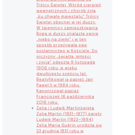
Trójcy Świętej. Wśród cierpień
wewnętrznych i chorób żyła
„ku chwale majestatu” Trójcy
Świętej obecnej w jej duszy.
W tajemnicy zamieszkiwania
Boga w duszy znalazła swoje
„niebo na ziemi” i w ten
sposób przeżywała swe
posłannictwo w Kościele. Do
ojczyzny „światła, miłości
i życia” odeszła 9 listopada
1906 roku, w wieku
dwudziestu sześciu lat.
Beatyfikował ją papież Jan
Paweł II w 1984 roku.
Kanonizował papież
Franciszek 16 października
2016 roku.
Zelia i Ludwik Martin
święta
Zelia Martin (1831–1877) święty
Ludwik Martin (1823–1894)
Zelia Maria Guérin urodziła się
23 grudnia 1831 roku w