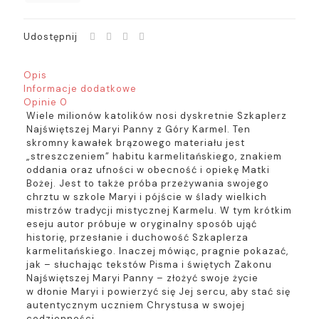
kieszonkowy]
Udostępnij
Opis
Informacje dodatkowe
Opinie
0
Wiele milionów katolików nosi dyskretnie Szkaplerz
Najświętszej Maryi Panny z Góry Karmel. Ten
skromny kawałek brązowego materiału jest
„streszczeniem” habitu karmelitańskiego, znakiem
oddania oraz ufności w obecność i opiekę Matki
Bożej. Jest to także próba przeżywania swojego
chrztu w szkole Maryi i pójście w ślady wielkich
mistrzów tradycji mistycznej Karmelu. W tym krótkim
eseju autor próbuje w oryginalny sposób ująć
historię, przesłanie i duchowość Szkaplerza
karmelitańskiego. Inaczej mówiąc, pragnie pokazać,
jak – słuchając tekstów Pisma i świętych Zakonu
Najświętszej Maryi Panny – złożyć swoje życie
w dłonie Maryi i powierzyć się Jej sercu, aby stać się
autentycznym uczniem Chrystusa w swojej
codzienności.