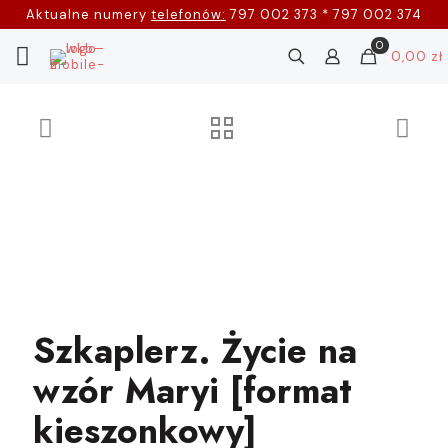
Aktualne numery
telefonów:
797 002 373 * 797 002 374
0
0,00 zł
Szkaplerz. Życie na
wzór Maryi [format
kieszonkowy]