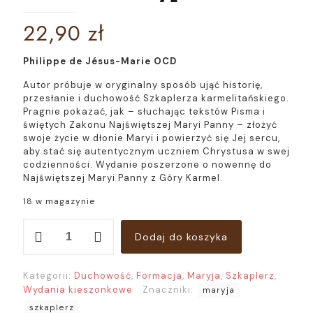
22,90
zł
Philippe de Jésus-Marie OCD
Autor próbuje w oryginalny sposób ująć historię,
przesłanie i duchowość Szkaplerza karmelitańskiego.
Pragnie pokazać, jak – słuchając tekstów Pisma i
świętych Zakonu Najświętszej Maryi Panny – złożyć
swoje życie w dłonie Maryi i powierzyć się Jej sercu,
aby stać się autentycznym uczniem Chrystusa w swej
codzienności. Wydanie poszerzone o nowennę do
Najświętszej Maryi Panny z Góry Karmel.
18 w magazynie
ilość
Dodaj do koszyka
Szkaplerz.
Życie
na
Kategorii:
Duchowość
,
Formacja
,
Maryja
,
Szkaplerz
,
wzór
Wydania kieszonkowe
Znaczniki:
maryja
Maryi
[format
szkaplerz