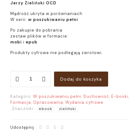
Jerzy Zieliński OCD
Mądrość ukryta w porównaniach
W serii:
w poszukiwaniu pełni
Po zakupie do pobrania
zestaw plików w formacie:
mobi
i
epub
Produkty cyfrowe nie podlegają zwrotowi.
ilość
Dodaj do koszyka
Ebook:
Życie
duchowe
Kategorii:
W poszukiwaniu pełni
,
Duchowość
,
E-booki
,
jest
Formacja
,
Opracowania
,
Wydania cyfrowe
jak...
Znaczniki:
ebook
zieliński
Udostępnij