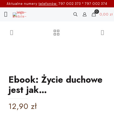
Aktualne numery
telefonów:
797 002 373 * 797 002 374
0
0,00 zł
Ebook: Życie duchowe
jest jak…
12,90
zł