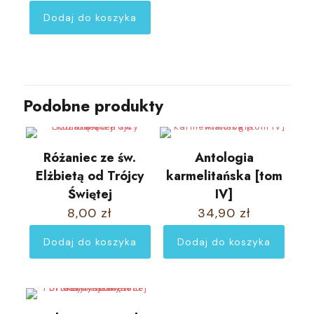
Dodaj do koszyka
Podobne produkty
Różaniec ze św.
Antologia
Elżbietą od Trójcy
karmelitańska [tom
Świętej
IV]
8,00
zł
34,90
zł
Dodaj do koszyka
Dodaj do koszyka