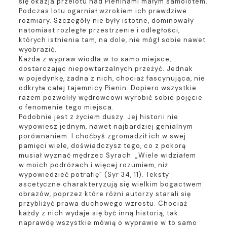
się okazja przelotu nad Pieninami małym samolotem.
Podczas lotu ogarniał wzrokiem ich prawdziwe
rozmiary. Szczegóły nie były istotne, dominowały
natomiast rozległe przestrzenie i odległości,
których istnienia tam, na dole, nie mógł sobie nawet
wyobrazić.
Każda z wypraw wiodła w to samo miejsce,
dostarczając niepowtarzalnych przeżyć. Jednak
w pojedynkę, żadna z nich, chociaż fascynująca, nie
odkryła całej tajemnicy Pienin. Dopiero wszystkie
razem pozwoliły wędrowcowi wyrobić sobie pojęcie
o fenomenie tego miejsca.
Podobnie jest z życiem duszy. Jej historii nie
wypowiesz jednym, nawet najbardziej genialnym
porównaniem. I choćbyś zgromadził ich w swej
pamięci wiele, doświadczysz tego, co z pokorą
musiał wyznać mędrzec Syrach: „Wiele widziałem
w moich podróżach i więcej rozumiem, niż
wypowiedzieć potrafię” (Syr 34, 11). Teksty
ascetyczne charakteryzują się wielkim bogactwem
obrazów, poprzez które różni autorzy starali się
przybliżyć prawa duchowego wzrostu. Chociaż
każdy z nich wydaje się być inną historią, tak
naprawdę wszystkie mówią o wyprawie w to samo