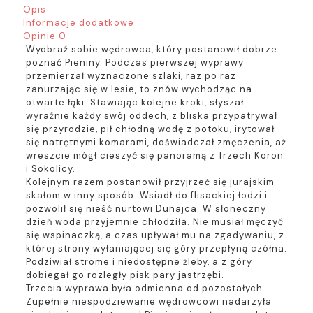
Opis
Informacje dodatkowe
Opinie
0
Wyobraź sobie wędrowca, który postanowił dobrze
poznać Pieniny. Podczas pierwszej wyprawy
przemierzał wyznaczone szlaki, raz po raz
zanurzając się w lesie, to znów wychodząc na
otwarte łąki. Stawiając kolejne kroki, słyszał
wyraźnie każdy swój oddech, z bliska przypatrywał
się przyrodzie, pił chłodną wodę z potoku, irytował
się natrętnymi komarami, doświadczał zmęczenia, aż
wreszcie mógł cieszyć się panoramą z Trzech Koron
i Sokolicy.
Kolejnym razem postanowił przyjrzeć się jurajskim
skałom w inny sposób. Wsiadł do flisackiej łodzi i
pozwolił się nieść nurtowi Dunajca. W słoneczny
dzień woda przyjemnie chłodziła. Nie musiał męczyć
się wspinaczką, a czas upływał mu na zgadywaniu, z
której strony wyłaniającej się góry przepłyną czółna.
Podziwiał strome i niedostępne żleby, a z góry
dobiegał go rozległy pisk pary jastrzębi.
Trzecia wyprawa była odmienna od pozostałych.
Zupełnie niespodziewanie wędrowcowi nadarzyła