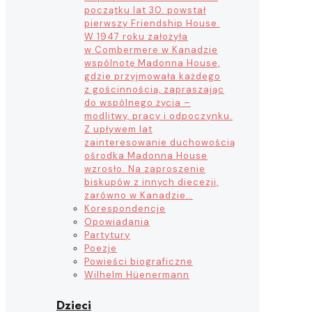
początku lat 30. powstał
pierwszy Friendship House.
W 1947 roku założyła
w Combermere w Kanadzie
wspólnotę Madonna House,
gdzie przyjmowała każdego
z gościnnością, zapraszając
do wspólnego życia –
modlitwy, pracy i odpoczynku.
Z upływem lat
zainteresowanie duchowością
ośrodka Madonna House
wzrosło. Na zaproszenie
biskupów z innych diecezji,
zarówno w Kanadzie…
Korespondencje
Opowiadania
Partytury
Poezje
Powieści biograficzne
Wilhelm Hüenermann
Dzieci