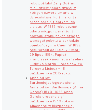
roku poślubił Zelię Guérin.
Mieli dziewięcioro dzieci, z
których czworo umarło w
dzieciństwie. Po śmierci Zelii
przeniósł się z córkami do
Lisieux. W 1887 roku doznał
udaru mózgu i paraliżu. Z
powodu stanu psychicznego
wymagał pobytu w zakładzie
opiekuńczym w Caen. W 1892
roku wrócił do Lisieux. Umarł
29 lipca 1894. Papież
Franciszek kanonizował Zelię i
Ludwika Martin – rodziców św.
Teresy z Lisieux – 18
października 2015 roku.
Anna od św.
Bartłomieja
błogosławiona
Anna od św. Bartłomieja (Anna
García) 1549–1626 Anna
García urodziła się 1
października 1549 roku w
Almendral w hiszpańskiej