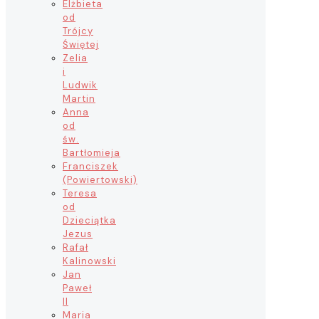
Elżbieta
od
Trójcy
Świętej
Zelia
i
Ludwik
Martin
Anna
od
św.
Bartłomieja
Franciszek
(Powiertowski)
Teresa
od
Dzieciątka
Jezus
Rafał
Kalinowski
Jan
Paweł
II
Maria