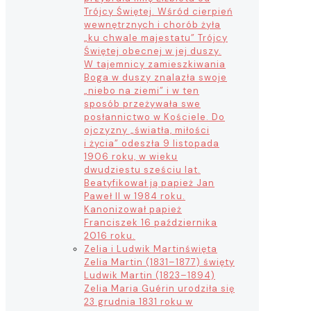
Trójcy Świętej. Wśród cierpień
wewnętrznych i chorób żyła
„ku chwale majestatu” Trójcy
Świętej obecnej w jej duszy.
W tajemnicy zamieszkiwania
Boga w duszy znalazła swoje
„niebo na ziemi” i w ten
sposób przeżywała swe
posłannictwo w Kościele. Do
ojczyzny „światła, miłości
i życia” odeszła 9 listopada
1906 roku, w wieku
dwudziestu sześciu lat.
Beatyfikował ją papież Jan
Paweł II w 1984 roku.
Kanonizował papież
Franciszek 16 października
2016 roku.
Zelia i Ludwik Martin
święta
Zelia Martin (1831–1877) święty
Ludwik Martin (1823–1894)
Zelia Maria Guérin urodziła się
23 grudnia 1831 roku w