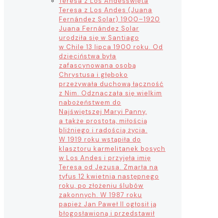
Teresa z Los Andes
święta
Teresa z Los Andes (Juana
Fernández Solar) 1900–1920
Juana Fernández Solar
urodziła się w Santiago
w Chile 13 lipca 1900 roku. Od
dzieciństwa była
zafascynowana osobą
Chrystusa i głęboko
przeżywała duchową łączność
z Nim. Odznaczała się wielkim
nabożeństwem do
Najświętszej Maryi Panny,
a także prostotą, miłością
bliźniego i radością życia.
W 1919 roku wstąpiła do
klasztoru karmelitanek bosych
w Los Andes i przyjęła imię
Teresa od Jezusa. Zmarła na
tyfus 12 kwietnia następnego
roku, po złożeniu ślubów
zakonnych. W 1987 roku
papież Jan Paweł II ogłosił ją
błogosławioną i przedstawił