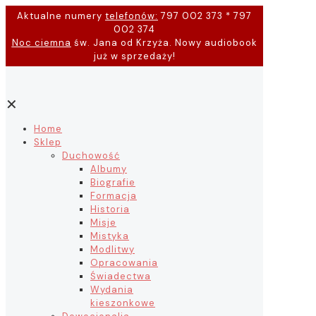
Aktualne numery
telefonów:
797 002 373 * 797
002 374
Noc ciemna
św. Jana od Krzyża. Nowy audiobook
już w sprzedaży!
✕
Home
Sklep
Duchowość
Albumy
Biografie
Formacja
Historia
Misje
Mistyka
Modlitwy
Opracowania
Świadectwa
Wydania
kieszonkowe