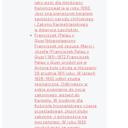
jako wzór dla młodzieży.
Kanonizował ją w roku 1993.
Jest ona pierwszym kwiatem
świętości narodu chilijskiego
i Zakonu Karmelitańskiego
w Ameryce Łacińskiej.
Franciszek (Palau y
Quer)
błogosławiony
Franciszek od Jezusa, Maryi i
Józefa (Franciszek Palau y
Quer) 1811–1872 Franciszek
Palau y Quer urodził się w
Aytona koło Lérida w Hiszpanii
29 grudnia 1811 roku. W latach
1828-1832 odbył studia
teologiczne. Odkrywszy w
sobie powołanie do życia
zakonnego, wstąpił do
Karmelu. W trudnym dla
Kościoła hiszpańskiego czasie
prześladowań, złożył śluby
zakonne, z gotowością na
męczeństwo. W roku 1835
opuścił wraz ze swymi