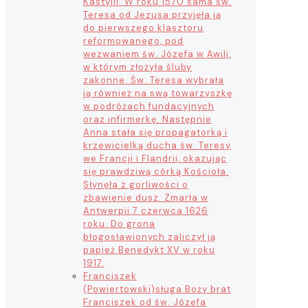
Kastylii. W roku 1570 sama św.
Teresa od Jezusa przyjęła ją
do pierwszego klasztoru
reformowanego, pod
wezwaniem św. Józefa w Awili,
w którym złożyła śluby
zakonne. Św. Teresa wybrała
ją również na swą towarzyszkę
w podróżach fundacyjnych
oraz infirmerkę. Następnie
Anna stała się propagatorką i
krzewicielką ducha św. Teresy
we Francji i Flandrii, okazując
się prawdziwą córką Kościoła.
Słynęła z gorliwości o
zbawienie dusz. Zmarła w
Antwerpii 7 czerwca 1626
roku. Do grona
błogosławionych zaliczył ją
papież Benedykt XV w roku
1917.
Franciszek
(Powiertowski)
sługa Boży brat
Franciszek od św. Józefa