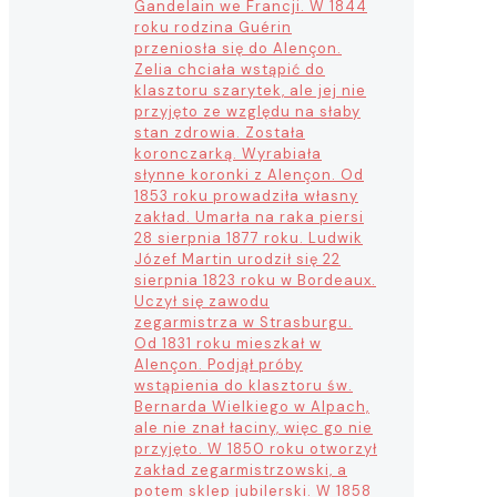
Gandelain we Francji. W 1844
roku rodzina Guérin
przeniosła się do Alençon.
Zelia chciała wstąpić do
klasztoru szarytek, ale jej nie
przyjęto ze względu na słaby
stan zdrowia. Została
koronczarką. Wyrabiała
słynne koronki z Alençon. Od
1853 roku prowadziła własny
zakład. Umarła na raka piersi
28 sierpnia 1877 roku. Ludwik
Józef Martin urodził się 22
sierpnia 1823 roku w Bordeaux.
Uczył się zawodu
zegarmistrza w Strasburgu.
Od 1831 roku mieszkał w
Alençon. Podjął próby
wstąpienia do klasztoru św.
Bernarda Wielkiego w Alpach,
ale nie znał łaciny, więc go nie
przyjęto. W 1850 roku otworzył
zakład zegarmistrzowski, a
potem sklep jubilerski. W 1858