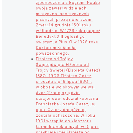
zjednoczenia z Bogiem. Naukę
swoją zawarł w dziełach
mistyczno-ascetycznych
pisanych prozą i wierszem.
Zmarł 14 grudnia 1591 roku
w Ubedzie. W 1726 roku papież
Benedykt XIII ogłosił go
świętym, a Pius XI w 1926 roku
Doktorem Kościoła
powszechnego.
Elżbieta od Trójcy
Świętej
święta Elżbieta od
Trójcy Świętej (Elżbieta Catez)
1880–1906 Elżbieta Catez
urodziła się 18 lipca 1880 r.
w obozie wojskowym we wsi
Avor (Francja), gdzie
stacjonował oddział kapitana
Franciszka Józefa Catez, jej
ojca. Cztery dni później
została ochrzczona. W roku
1901 wstąpiła do klasztoru
karmelitanek bosych w Dijon i
przybrała imię Elżbieta od