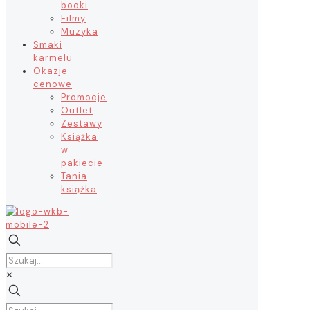
booki
Filmy
Muzyka
Smaki
karmelu
Okazje
cenowe
Promocje
Outlet
Zestawy
Książka
w
pakiecie
Tania
książka
✕