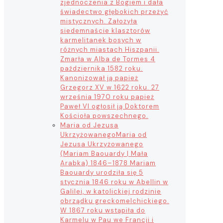
zjednoczenia z Bogiem i dała
świadectwo głębokich przeżyć
mistycznych. Założyła
siedemnaście klasztorów
karmelitanek bosych w
różnych miastach Hiszpanii.
Zmarła w Alba de Tormes 4
października 1582 roku.
Kanonizował ją papież
Grzegorz XV w 1622 roku. 27
września 1970 roku papież
Paweł VI ogłosił ją Doktorem
Kościoła powszechnego.
Maria od Jezusa
Ukrzyżowanego
Maria od
Jezusa Ukrzyżowanego
(Mariam Baouardy | Mała
Arabka) 1846–1878 Mariam
Baouardy urodziła się 5
stycznia 1846 roku w Abellin w
Galilei, w katolickiej rodzinie
obrządku greckomelchickiego.
W 1867 roku wstąpiła do
Karmelu w Pau we Francji i