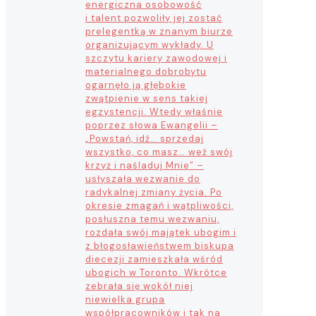
energiczna osobowość
i talent pozwoliły jej zostać
prelegentką w znanym biurze
organizującym wykłady. U
szczytu kariery zawodowej i
materialnego dobrobytu
ogarnęło ją głębokie
zwątpienie w sens takiej
egzystencji. Wtedy właśnie
poprzez słowa Ewangelii –
„Powstań, idź… sprzedaj
wszystko, co masz… weź swój
krzyż i naśladuj Mnie” –
usłyszała wezwanie do
radykalnej zmiany życia. Po
okresie zmagań i wątpliwości,
posłuszna temu wezwaniu,
rozdała swój majątek ubogim i
z błogosławieństwem biskupa
diecezji zamieszkała wśród
ubogich w Toronto. Wkrótce
zebrała się wokół niej
niewielka grupa
współpracowników i tak na