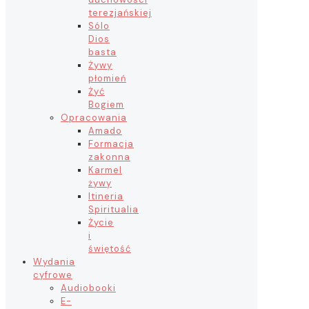
terezjańskiej
Sólo
Dios
basta
Żywy
płomień
Żyć
Bogiem
Opracowania
Amado
Formacja
zakonna
Karmel
żywy
Itineria
Spiritualia
Życie
i
świętość
Wydania
cyfrowe
Audiobooki
E-