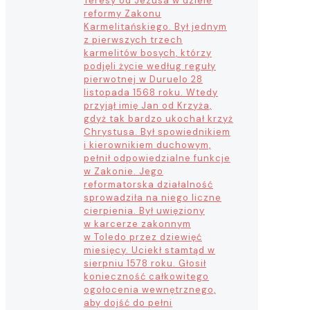
Teresy od Jezusa w dziele
reformy Zakonu
Karmelitańskiego. Był jednym
z pierwszych trzech
karmelitów bosych, którzy
podjęli życie według reguły
pierwotnej w Duruelo 28
listopada 1568 roku. Wtedy
przyjął imię Jan od Krzyża,
gdyż tak bardzo ukochał krzyż
Chrystusa. Był spowiednikiem
i kierownikiem duchowym,
pełnił odpowiedzialne funkcje
w Zakonie. Jego
reformatorska działalność
sprowadziła na niego liczne
cierpienia. Był uwięziony
w karcerze zakonnym
w Toledo przez dziewięć
miesięcy. Uciekł stamtąd w
sierpniu 1578 roku. Głosił
konieczność całkowitego
ogołocenia wewnętrznego,
aby dojść do pełni