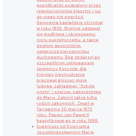
współbraćmi podpalony przez
rewolucjonistów klasztor i już
do niego nie powrócił.
Święcenia kapłańskie otrzymał
w roku 1836. Wiernie oddawał
się modlitwie i okresowemu
życiu pustelniczemu, a także
dziełom apostolskim,
zwłaszcza kierownictwu
duchowemu. Bóg obdarzył go
szczególnym umiłowaniem
tajemnicy Kościoła, dla
którego niestrudzenie
pracował głosząc misje
ludowe, zakładając “Szkołę
cnoty” i szerząc nabożeństwo
do Maryi. Założył także kilka
rodzin zakonnych. Zmarł w
Tarragonie 20 marca 1872
roku. Papież Jan Paweł II
beatyfikował go w roku 1988.
Eugeniusz od Dzieciątka
Jezus
błogosławiony Maria