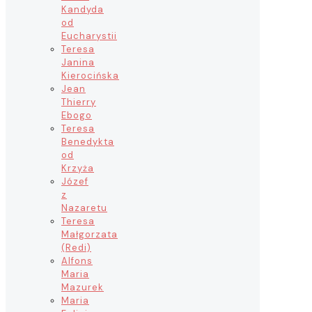
Kandyda
od
Eucharystii
Teresa
Janina
Kierocińska
Jean
Thierry
Ebogo
Teresa
Benedykta
od
Krzyża
Józef
z
Nazaretu
Teresa
Małgorzata
(Redi)
Alfons
Maria
Mazurek
Maria