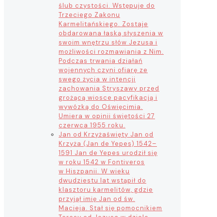
ślub czystości. Wstępuje do
Trzeciego Zakonu
Karmelitańskiego. Zostaje
obdarowana łaską słyszenia w
swoim wnętrzu słów Jezusa i
możliwości rozmawiania z Nim.
Podczas trwania działań
wojennych czyni ofiarę ze
swego życia w intencji
zachowania Stryszawy przed
grożącą wiosce pacyfikacją i
wywózką do Oświęcimia.
Umiera w opinii świętości 27
czerwca 1955 roku.
Jan od Krzyża
święty Jan od
Krzyża (Jan de Yepes) 1542–
1591 Jan de Yepes urodził się
w roku 1542 w Fontiveros
w Hiszpanii. W wieku
dwudziestu lat wstąpił do
klasztoru karmelitów, gdzie
przyjął imię Jan od św.
Macieja. Stał się pomocnikiem