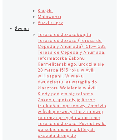
Książki
Malowanki
Puzzle i gry
Święci
Teresa od Jezusa
święta
Teresa od Jezusa (Teresa de
Cepeda y Ahumada) 1515–1582
Teresa de Cepeda y Ahumada,
reformatorka Zakonu
Karmelitańskiego, urodziła się
28 marca 1515 roku w Ávili
w Hiszpanii. W wieku
dwudziestu lat wstąpiła do
klasztoru Wcielenia w Ávili.
Kiedy podjęła się reformy
Zakonu, spotkały ją liczne
trudności i sprzeciwy. Założyła
w Ávili pierwszy klasztor swej
reformy i przyjęła w nim imię
Teresa od Jezusa. Pozostawiła
po sobie pisma, w których
ukazała drogę do