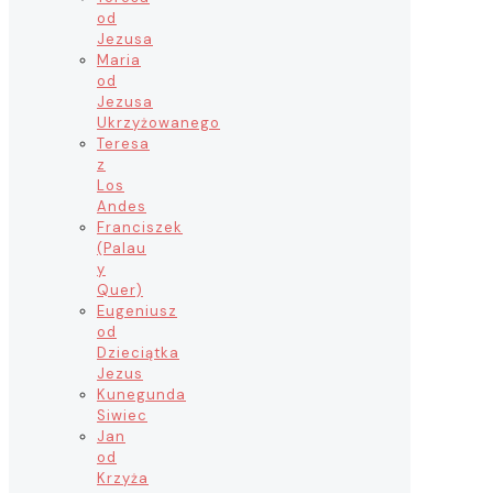
od
Jezusa
Maria
od
Jezusa
Ukrzyżowanego
Teresa
z
Los
Andes
Franciszek
(Palau
y
Quer)
Eugeniusz
od
Dzieciątka
Jezus
Kunegunda
Siwiec
Jan
od
Krzyża