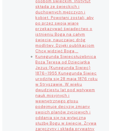
osobom świeckim. Instytut
składa ze świeckich i
duchownych mężczyzn i
kobiet. Powołani zostali, aby
po przez swoją wiarę
przekazywać świadectwo o
istnieniu Boga na całym
świecie, nauczając dróg
modlitwy. Dzięki publikacjom
Chcę widzieć Boga,…
Kunegunda Siwiec
służebnica
Boża Teresa od Dzieciątka
Jezus (Kunegunda Siwiec)
1876–1955 Kunegunda Siwiec
urodziła się 28 maja 1876 roku
w Stryszawie. W wieku
dwudziestu lat pod wpływem
nauk misyjnych i
wewnętrznego głosu
podejmuje decyzję zmiany
swoich planów życiowych i
oddania się na wyłączną
służbę Bogu w świecie. Zrywa
zaręczyny i składa prywatny