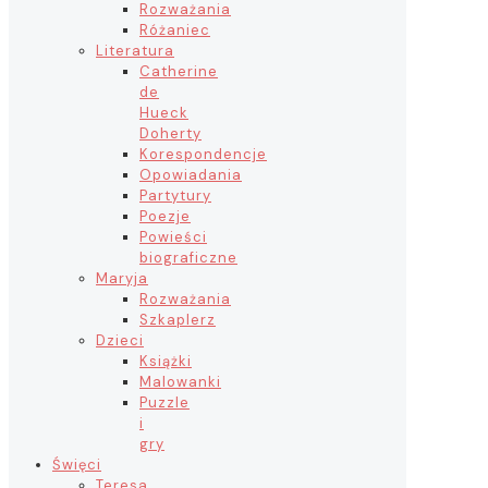
Rozważania
Różaniec
Literatura
Catherine
de
Hueck
Doherty
Korespondencje
Opowiadania
Partytury
Poezje
Powieści
biograficzne
Maryja
Rozważania
Szkaplerz
Dzieci
Książki
Malowanki
Puzzle
i
gry
Święci
Teresa