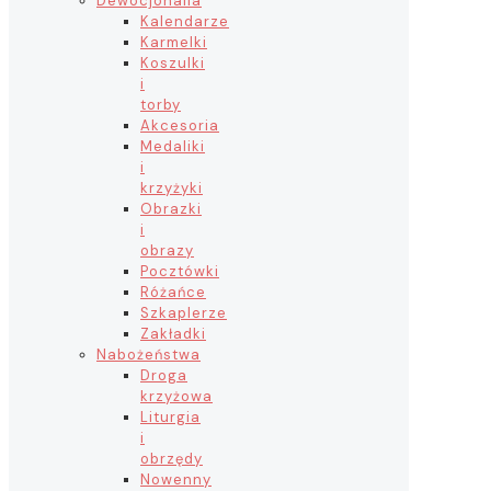
Dewocjonalia
Kalendarze
Karmelki
Koszulki
i
torby
Akcesoria
Medaliki
i
krzyżyki
Obrazki
i
obrazy
Pocztówki
Różańce
Szkaplerze
Zakładki
Nabożeństwa
Droga
krzyżowa
Liturgia
i
obrzędy
Nowenny