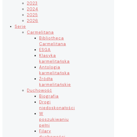
2023
2024
2025
2026
Serie
Carmelitana
Bibliotheca
Carmelitana
ESGA
Klasyka
karmelitańska
Antologia
karmelitańska
Źródła
karmelitańskie
Duchowość
Biografia
Drogi
niedoskonałości
W
poszukiwaniu
pełni
Filary
duchowości