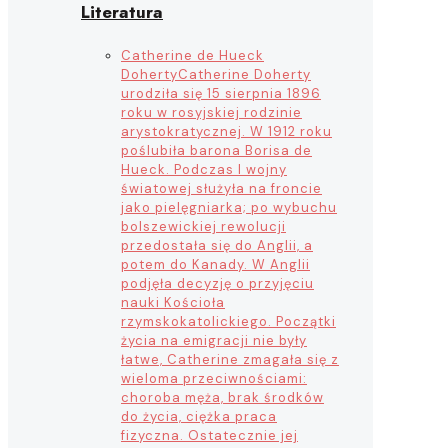
Literatura
Catherine de Hueck
Doherty
Catherine Doherty
urodziła się 15 sierpnia 1896
roku w rosyjskiej rodzinie
arystokratycznej. W 1912 roku
poślubiła barona Borisa de
Hueck. Podczas I wojny
światowej służyła na froncie
jako pielęgniarka; po wybuchu
bolszewickiej rewolucji
przedostała się do Anglii, a
potem do Kanady. W Anglii
podjęła decyzję o przyjęciu
nauki Kościoła
rzymskokatolickiego. Początki
życia na emigracji nie były
łatwe, Catherine zmagała się z
wieloma przeciwnościami:
choroba męża, brak środków
do życia, ciężka praca
fizyczna. Ostatecznie jej