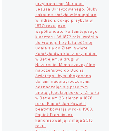
przybrała imię Maria od
Jezusa Ukrzyżowanego. Śluby
zakonne złożyła w Mangalore
w Indiach, dokąd przybyła w
1870 roku jako
współfundatorka tamtejszego
klasztoru. W 1872 roku wróciła
do Francji. Trzy lata później
udała się do Ziemi Świętej.
Założyła dwa klasztory: jeden
w Betlejem, a drugi w
Nazarecie. Miała szczególne
nabożeństwo do Ducha
Świętego i była ubogacona
darami nadprzyrodzonymi,
odznaczając się przy tym
cnotą głębokiej pokory. Zmarła
w Betlejem 26 sierpnia 1878
roku. Papież Jan Paweł II
beatyfikował ją w roku 1983.
Papież Franciszek
kanonizował ją 17 maja 2015
roku.