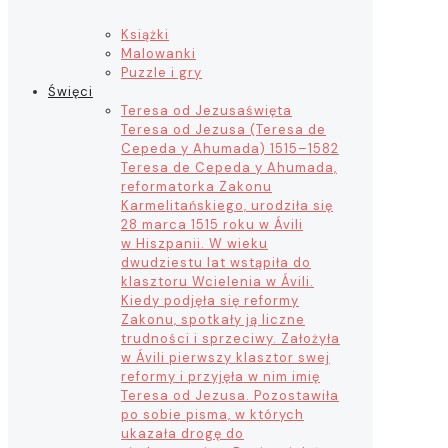
Książki
Malowanki
Puzzle i gry
Święci
Teresa od Jezusa
święta
Teresa od Jezusa (Teresa de
Cepeda y Ahumada) 1515–1582
Teresa de Cepeda y Ahumada,
reformatorka Zakonu
Karmelitańskiego, urodziła się
28 marca 1515 roku w Ávili
w Hiszpanii. W wieku
dwudziestu lat wstąpiła do
klasztoru Wcielenia w Ávili.
Kiedy podjęła się reformy
Zakonu, spotkały ją liczne
trudności i sprzeciwy. Założyła
w Ávili pierwszy klasztor swej
reformy i przyjęła w nim imię
Teresa od Jezusa. Pozostawiła
po sobie pisma, w których
ukazała drogę do