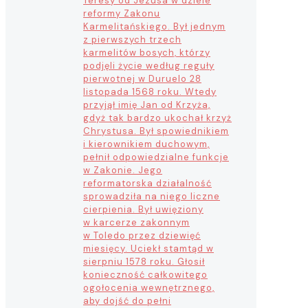
Teresy od Jezusa w dziele
reformy Zakonu
Karmelitańskiego. Był jednym
z pierwszych trzech
karmelitów bosych, którzy
podjęli życie według reguły
pierwotnej w Duruelo 28
listopada 1568 roku. Wtedy
przyjął imię Jan od Krzyża,
gdyż tak bardzo ukochał krzyż
Chrystusa. Był spowiednikiem
i kierownikiem duchowym,
pełnił odpowiedzialne funkcje
w Zakonie. Jego
reformatorska działalność
sprowadziła na niego liczne
cierpienia. Był uwięziony
w karcerze zakonnym
w Toledo przez dziewięć
miesięcy. Uciekł stamtąd w
sierpniu 1578 roku. Głosił
konieczność całkowitego
ogołocenia wewnętrznego,
aby dojść do pełni