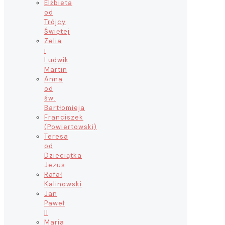
Elżbieta
od
Trójcy
Świętej
Zelia
i
Ludwik
Martin
Anna
od
św.
Bartłomieja
Franciszek
(Powiertowski)
Teresa
od
Dzieciątka
Jezus
Rafał
Kalinowski
Jan
Paweł
II
Maria