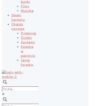
booki
Filmy
Muzyka
Smaki
karmelu
Okazje
cenowe
Promocje
Outlet
Zestawy
Książka
w
pakiecie
Tania
książka
✕