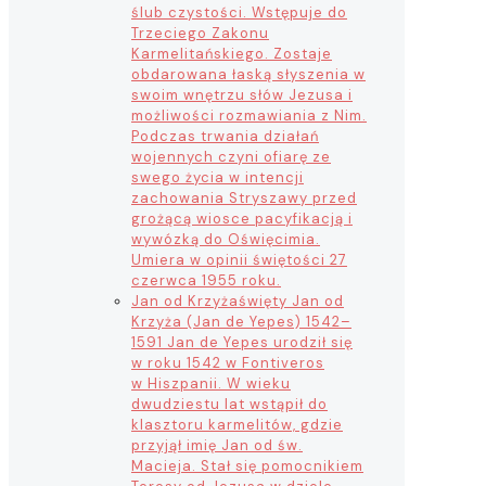
ślub czystości. Wstępuje do
Trzeciego Zakonu
Karmelitańskiego. Zostaje
obdarowana łaską słyszenia w
swoim wnętrzu słów Jezusa i
możliwości rozmawiania z Nim.
Podczas trwania działań
wojennych czyni ofiarę ze
swego życia w intencji
zachowania Stryszawy przed
grożącą wiosce pacyfikacją i
wywózką do Oświęcimia.
Umiera w opinii świętości 27
czerwca 1955 roku.
Jan od Krzyża
święty Jan od
Krzyża (Jan de Yepes) 1542–
1591 Jan de Yepes urodził się
w roku 1542 w Fontiveros
w Hiszpanii. W wieku
dwudziestu lat wstąpił do
klasztoru karmelitów, gdzie
przyjął imię Jan od św.
Macieja. Stał się pomocnikiem