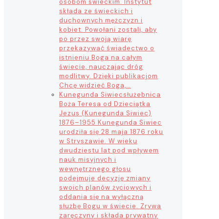
osobom świeckim. Instytut
składa ze świeckich i
duchownych mężczyzn i
kobiet. Powołani zostali, aby
po przez swoją wiarę
przekazywać świadectwo o
istnieniu Boga na całym
świecie, nauczając dróg
modlitwy. Dzięki publikacjom
Chcę widzieć Boga,…
Kunegunda Siwiec
służebnica
Boża Teresa od Dzieciątka
Jezus (Kunegunda Siwiec)
1876–1955 Kunegunda Siwiec
urodziła się 28 maja 1876 roku
w Stryszawie. W wieku
dwudziestu lat pod wpływem
nauk misyjnych i
wewnętrznego głosu
podejmuje decyzję zmiany
swoich planów życiowych i
oddania się na wyłączną
służbę Bogu w świecie. Zrywa
zaręczyny i składa prywatny