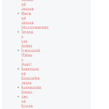
od
Jezusa
Maria
od
Jezusa
Ukrzyżowanego
Teresa
z
Los
Andes
Franciszek
(Palau
y
Quer)
Eugeniusz
od
Dzieciątka
Jezus
Kunegunda
Siwiec
Jan
od
Krzyża