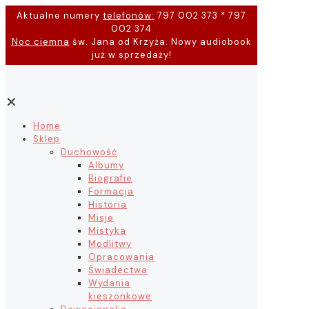
Aktualne numery
telefonów:
797 002 373 * 797
002 374
Noc ciemna
św. Jana od Krzyża. Nowy audiobook
już w sprzedaży!
✕
Home
Sklep
Duchowość
Albumy
Biografie
Formacja
Historia
Misje
Mistyka
Modlitwy
Opracowania
Świadectwa
Wydania
kieszonkowe