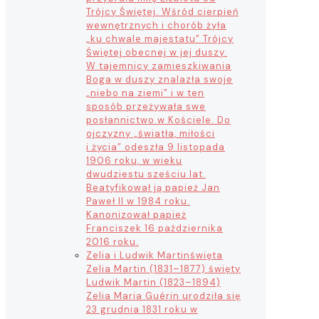
Trójcy Świętej. Wśród cierpień
wewnętrznych i chorób żyła
„ku chwale majestatu” Trójcy
Świętej obecnej w jej duszy.
W tajemnicy zamieszkiwania
Boga w duszy znalazła swoje
„niebo na ziemi” i w ten
sposób przeżywała swe
posłannictwo w Kościele. Do
ojczyzny „światła, miłości
i życia” odeszła 9 listopada
1906 roku, w wieku
dwudziestu sześciu lat.
Beatyfikował ją papież Jan
Paweł II w 1984 roku.
Kanonizował papież
Franciszek 16 października
2016 roku.
Zelia i Ludwik Martin
święta
Zelia Martin (1831–1877) święty
Ludwik Martin (1823–1894)
Zelia Maria Guérin urodziła się
23 grudnia 1831 roku w