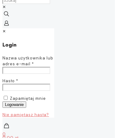
✕
✕
Login
Nazwa użytkownika lub
adres e-mail
*
Hasło
*
Zapamiętaj mnie
Logowanie
Nie pamiętasz hasła?
0
0,00 zł