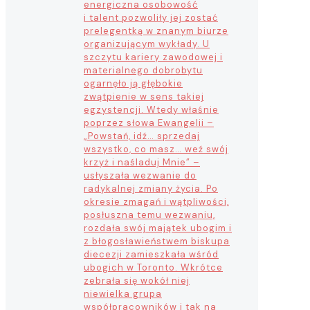
energiczna osobowość
i talent pozwoliły jej zostać
prelegentką w znanym biurze
organizującym wykłady. U
szczytu kariery zawodowej i
materialnego dobrobytu
ogarnęło ją głębokie
zwątpienie w sens takiej
egzystencji. Wtedy właśnie
poprzez słowa Ewangelii –
„Powstań, idź… sprzedaj
wszystko, co masz… weź swój
krzyż i naśladuj Mnie” –
usłyszała wezwanie do
radykalnej zmiany życia. Po
okresie zmagań i wątpliwości,
posłuszna temu wezwaniu,
rozdała swój majątek ubogim i
z błogosławieństwem biskupa
diecezji zamieszkała wśród
ubogich w Toronto. Wkrótce
zebrała się wokół niej
niewielka grupa
współpracowników i tak na