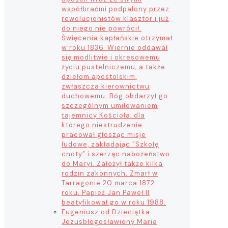
współbraćmi podpalony przez
rewolucjonistów klasztor i już
do niego nie powrócił.
Święcenia kapłańskie otrzymał
w roku 1836. Wiernie oddawał
się modlitwie i okresowemu
życiu pustelniczemu, a także
dziełom apostolskim,
zwłaszcza kierownictwu
duchowemu. Bóg obdarzył go
szczególnym umiłowaniem
tajemnicy Kościoła, dla
którego niestrudzenie
pracował głosząc misje
ludowe, zakładając “Szkołę
cnoty” i szerząc nabożeństwo
do Maryi. Założył także kilka
rodzin zakonnych. Zmarł w
Tarragonie 20 marca 1872
roku. Papież Jan Paweł II
beatyfikował go w roku 1988.
Eugeniusz od Dzieciątka
Jezus
błogosławiony Maria