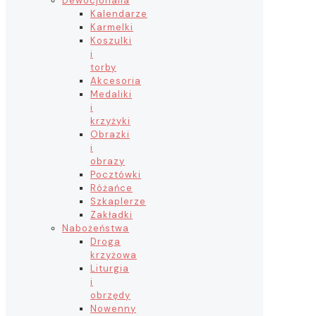
Dewocjonalia
Kalendarze
Karmelki
Koszulki
i
torby
Akcesoria
Medaliki
i
krzyżyki
Obrazki
i
obrazy
Pocztówki
Różańce
Szkaplerze
Zakładki
Nabożeństwa
Droga
krzyżowa
Liturgia
i
obrzędy
Nowenny