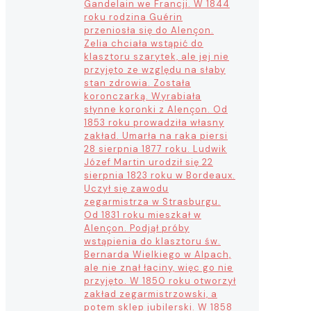
Gandelain we Francji. W 1844
roku rodzina Guérin
przeniosła się do Alençon.
Zelia chciała wstąpić do
klasztoru szarytek, ale jej nie
przyjęto ze względu na słaby
stan zdrowia. Została
koronczarką. Wyrabiała
słynne koronki z Alençon. Od
1853 roku prowadziła własny
zakład. Umarła na raka piersi
28 sierpnia 1877 roku. Ludwik
Józef Martin urodził się 22
sierpnia 1823 roku w Bordeaux.
Uczył się zawodu
zegarmistrza w Strasburgu.
Od 1831 roku mieszkał w
Alençon. Podjął próby
wstąpienia do klasztoru św.
Bernarda Wielkiego w Alpach,
ale nie znał łaciny, więc go nie
przyjęto. W 1850 roku otworzył
zakład zegarmistrzowski, a
potem sklep jubilerski. W 1858