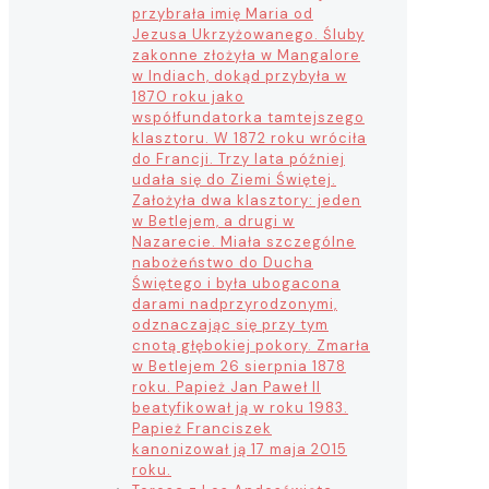
przybrała imię Maria od
Jezusa Ukrzyżowanego. Śluby
zakonne złożyła w Mangalore
w Indiach, dokąd przybyła w
1870 roku jako
współfundatorka tamtejszego
klasztoru. W 1872 roku wróciła
do Francji. Trzy lata później
udała się do Ziemi Świętej.
Założyła dwa klasztory: jeden
w Betlejem, a drugi w
Nazarecie. Miała szczególne
nabożeństwo do Ducha
Świętego i była ubogacona
darami nadprzyrodzonymi,
odznaczając się przy tym
cnotą głębokiej pokory. Zmarła
w Betlejem 26 sierpnia 1878
roku. Papież Jan Paweł II
beatyfikował ją w roku 1983.
Papież Franciszek
kanonizował ją 17 maja 2015
roku.