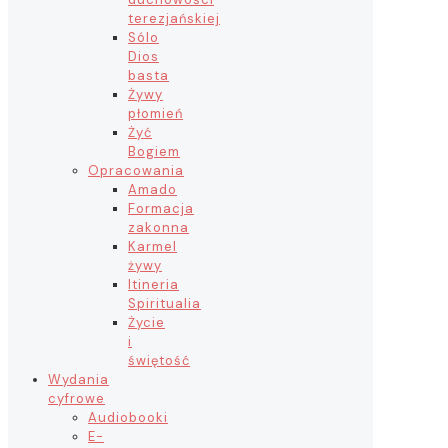
terezjańskiej
Sólo
Dios
basta
Żywy
płomień
Żyć
Bogiem
Opracowania
Amado
Formacja
zakonna
Karmel
żywy
Itineria
Spiritualia
Życie
i
świętość
Wydania
cyfrowe
Audiobooki
E-