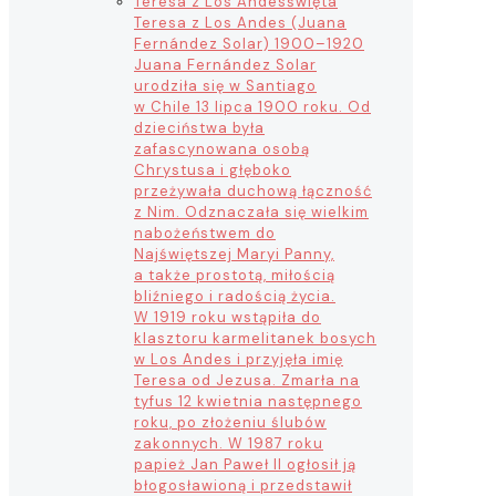
Teresa z Los Andes
święta
Teresa z Los Andes (Juana
Fernández Solar) 1900–1920
Juana Fernández Solar
urodziła się w Santiago
w Chile 13 lipca 1900 roku. Od
dzieciństwa była
zafascynowana osobą
Chrystusa i głęboko
przeżywała duchową łączność
z Nim. Odznaczała się wielkim
nabożeństwem do
Najświętszej Maryi Panny,
a także prostotą, miłością
bliźniego i radością życia.
W 1919 roku wstąpiła do
klasztoru karmelitanek bosych
w Los Andes i przyjęła imię
Teresa od Jezusa. Zmarła na
tyfus 12 kwietnia następnego
roku, po złożeniu ślubów
zakonnych. W 1987 roku
papież Jan Paweł II ogłosił ją
błogosławioną i przedstawił