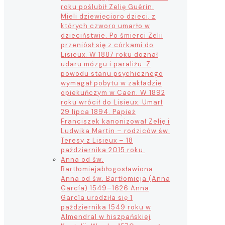
roku poślubił Zelię Guérin.
Mieli dziewięcioro dzieci, z
których czworo umarło w
dzieciństwie. Po śmierci Zelii
przeniósł się z córkami do
Lisieux. W 1887 roku doznał
udaru mózgu i paraliżu. Z
powodu stanu psychicznego
wymagał pobytu w zakładzie
opiekuńczym w Caen. W 1892
roku wrócił do Lisieux. Umarł
29 lipca 1894. Papież
Franciszek kanonizował Zelię i
Ludwika Martin – rodziców św.
Teresy z Lisieux – 18
października 2015 roku.
Anna od św.
Bartłomieja
błogosławiona
Anna od św. Bartłomieja (Anna
García) 1549–1626 Anna
García urodziła się 1
października 1549 roku w
Almendral w hiszpańskiej