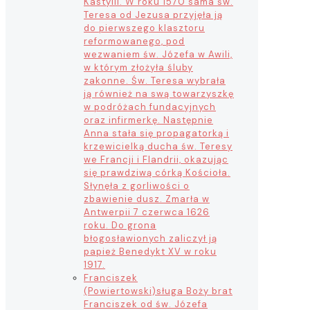
Kastylii. W roku 1570 sama św.
Teresa od Jezusa przyjęła ją
do pierwszego klasztoru
reformowanego, pod
wezwaniem św. Józefa w Awili,
w którym złożyła śluby
zakonne. Św. Teresa wybrała
ją również na swą towarzyszkę
w podróżach fundacyjnych
oraz infirmerkę. Następnie
Anna stała się propagatorką i
krzewicielką ducha św. Teresy
we Francji i Flandrii, okazując
się prawdziwą córką Kościoła.
Słynęła z gorliwości o
zbawienie dusz. Zmarła w
Antwerpii 7 czerwca 1626
roku. Do grona
błogosławionych zaliczył ją
papież Benedykt XV w roku
1917.
Franciszek
(Powiertowski)
sługa Boży brat
Franciszek od św. Józefa