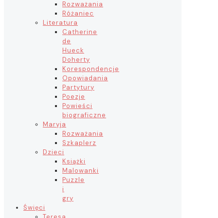
Rozważania
Różaniec
Literatura
Catherine
de
Hueck
Doherty
Korespondencje
Opowiadania
Partytury
Poezje
Powieści
biograficzne
Maryja
Rozważania
Szkaplerz
Dzieci
Książki
Malowanki
Puzzle
i
gry
Święci
Teresa