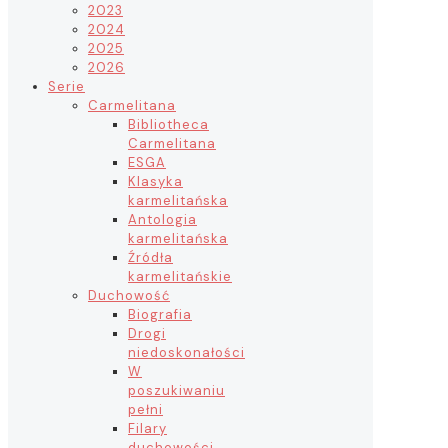
2023
2024
2025
2026
Serie
Carmelitana
Bibliotheca
Carmelitana
ESGA
Klasyka
karmelitańska
Antologia
karmelitańska
Źródła
karmelitańskie
Duchowość
Biografia
Drogi
niedoskonałości
W
poszukiwaniu
pełni
Filary
duchowości