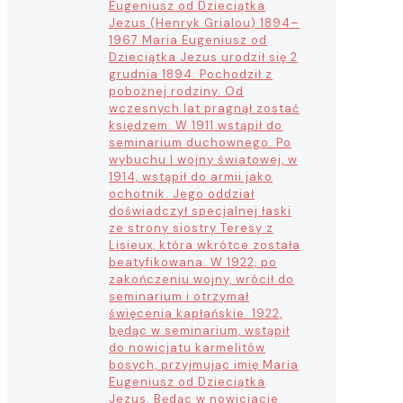
Eugeniusz od Dzieciątka
Jezus (Henryk Grialou) 1894–
1967 Maria Eugeniusz od
Dzieciątka Jezus urodził się 2
grudnia 1894. Pochodził z
pobożnej rodziny. Od
wczesnych lat pragnął zostać
księdzem. W 1911 wstąpił do
seminarium duchownego. Po
wybuchu I wojny światowej, w
1914, wstąpił do armii jako
ochotnik. Jego oddział
doświadczył specjalnej łaski
ze strony siostry Teresy z
Lisieux, która wkrótce została
beatyfikowana. W 1922, po
zakończeniu wojny, wrócił do
seminarium i otrzymał
święcenia kapłańskie. 1922,
będąc w seminarium, wstąpił
do nowicjatu karmelitów
bosych, przyjmując imię Maria
Eugeniusz od Dzieciątka
Jezus. Będąc w nowicjacie