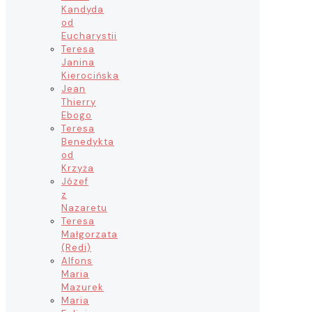
Kandyda
od
Eucharystii
Teresa
Janina
Kierocińska
Jean
Thierry
Ebogo
Teresa
Benedykta
od
Krzyża
Józef
z
Nazaretu
Teresa
Małgorzata
(Redi)
Alfons
Maria
Mazurek
Maria