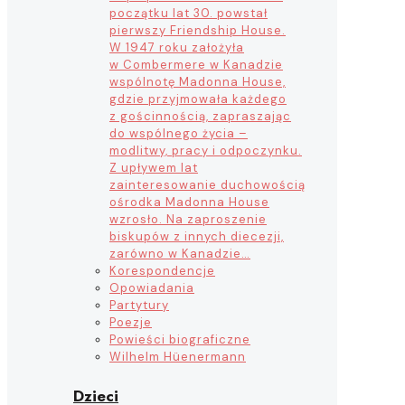
początku lat 30. powstał
pierwszy Friendship House.
W 1947 roku założyła
w Combermere w Kanadzie
wspólnotę Madonna House,
gdzie przyjmowała każdego
z gościnnością, zapraszając
do wspólnego życia –
modlitwy, pracy i odpoczynku.
Z upływem lat
zainteresowanie duchowością
ośrodka Madonna House
wzrosło. Na zaproszenie
biskupów z innych diecezji,
zarówno w Kanadzie…
Korespondencje
Opowiadania
Partytury
Poezje
Powieści biograficzne
Wilhelm Hüenermann
Dzieci