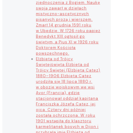
zjednoczenia z Bogiem. Naukę
swoją zawarł w dziełach
mistyczno-ascetycznych
pisanych prozą i wierszem.
Zmarł 14 grudnia 1591 roku
w Ubedzie. W 1726 roku papież
Benedykt XIII ogłosił go
świętym, a Pius XI w 1926 roku
Doktorem Kościoła
powszechnego.
Elżbieta od Trójcy
Świętej
święta Elżbieta od
Trójcy Świętej (Elżbieta Catez)
1880–1906 Elżbieta Catez
urodziła się 18 lipca 1880 r.
w obozie wojskowym we wsi
Avor (Francja), gdzie
stacjonował oddział kapitana
Franciszka Józefa Catez, jej
ojca. Cztery dni później
została ochrzczona. W roku
1901 wstąpiła do klasztoru
karmelitanek bosych w Dijon i
przybrała imię Elżbieta od