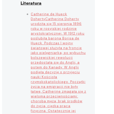
Literatura
Catherine de Hueck
Doherty
Catherine Doherty
urodziła się 15 sierpnia 1896
roku w rosyjskiej rodzinie
arystokratycznej. W 1912 roku
poślubiła barona Borisa de
Hueck. Podczas I wojny
światowej służyła na froncie
jako pielęgniarka; po wybuchu
bolszewickiej rewolucji
przedostała się do Anglii, a
potem do Kanady. W Anglii
podjęła decyzję o przyjęciu
nauki Kościoła
rzymskokatolickiego. Początki
życia na emigracji nie były
łatwe, Catherine zmagała się z
wieloma przeciwnościami:
choroba męża, brak środków
do życia, ciężka praca
fizyczna. Ostatecznie jej