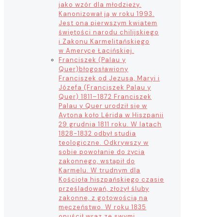
jako wzór dla młodzieży.
Kanonizował ją w roku 1993.
Jest ona pierwszym kwiatem
świętości narodu chilijskiego
i Zakonu Karmelitańskiego
w Ameryce Łacińskiej.
Franciszek (Palau y
Quer)
błogosławiony
Franciszek od Jezusa, Maryi i
Józefa (Franciszek Palau y
Quer) 1811–1872 Franciszek
Palau y Quer urodził się w
Aytona koło Lérida w Hiszpanii
29 grudnia 1811 roku. W latach
1828-1832 odbył studia
teologiczne. Odkrywszy w
sobie powołanie do życia
zakonnego, wstąpił do
Karmelu. W trudnym dla
Kościoła hiszpańskiego czasie
prześladowań, złożył śluby
zakonne, z gotowością na
męczeństwo. W roku 1835
opuścił wraz ze swymi