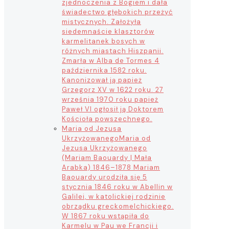
zjednoczenia z Bogiem i dała
świadectwo głębokich przeżyć
mistycznych. Założyła
siedemnaście klasztorów
karmelitanek bosych w
różnych miastach Hiszpanii.
Zmarła w Alba de Tormes 4
października 1582 roku.
Kanonizował ją papież
Grzegorz XV w 1622 roku. 27
września 1970 roku papież
Paweł VI ogłosił ją Doktorem
Kościoła powszechnego.
Maria od Jezusa
Ukrzyżowanego
Maria od
Jezusa Ukrzyżowanego
(Mariam Baouardy | Mała
Arabka) 1846–1878 Mariam
Baouardy urodziła się 5
stycznia 1846 roku w Abellin w
Galilei, w katolickiej rodzinie
obrządku greckomelchickiego.
W 1867 roku wstąpiła do
Karmelu w Pau we Francji i