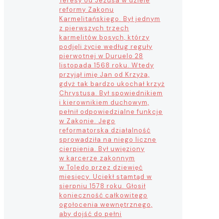
Teresy od Jezusa w dziele
reformy Zakonu
Karmelitańskiego. Był jednym
z pierwszych trzech
karmelitów bosych, którzy
podjęli życie według reguły
pierwotnej w Duruelo 28
listopada 1568 roku. Wtedy
przyjął imię Jan od Krzyża,
gdyż tak bardzo ukochał krzyż
Chrystusa. Był spowiednikiem
i kierownikiem duchowym,
pełnił odpowiedzialne funkcje
w Zakonie. Jego
reformatorska działalność
sprowadziła na niego liczne
cierpienia. Był uwięziony
w karcerze zakonnym
w Toledo przez dziewięć
miesięcy. Uciekł stamtąd w
sierpniu 1578 roku. Głosił
konieczność całkowitego
ogołocenia wewnętrznego,
aby dojść do pełni