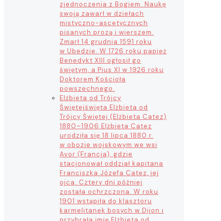
zjednoczenia z Bogiem. Naukę
swoją zawarł w dziełach
mistyczno-ascetycznych
pisanych prozą i wierszem.
Zmarł 14 grudnia 1591 roku
w Ubedzie. W 1726 roku papież
Benedykt XIII ogłosił go
świętym, a Pius XI w 1926 roku
Doktorem Kościoła
powszechnego.
Elżbieta od Trójcy
Świętej
święta Elżbieta od
Trójcy Świętej (Elżbieta Catez)
1880–1906 Elżbieta Catez
urodziła się 18 lipca 1880 r.
w obozie wojskowym we wsi
Avor (Francja), gdzie
stacjonował oddział kapitana
Franciszka Józefa Catez, jej
ojca. Cztery dni później
została ochrzczona. W roku
1901 wstąpiła do klasztoru
karmelitanek bosych w Dijon i
przybrała imię Elżbieta od