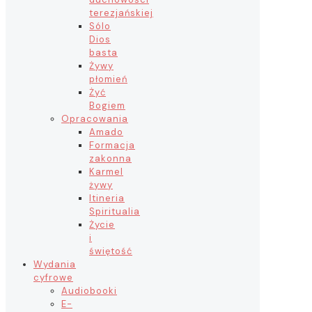
terezjańskiej
Sólo
Dios
basta
Żywy
płomień
Żyć
Bogiem
Opracowania
Amado
Formacja
zakonna
Karmel
żywy
Itineria
Spiritualia
Życie
i
świętość
Wydania
cyfrowe
Audiobooki
E-