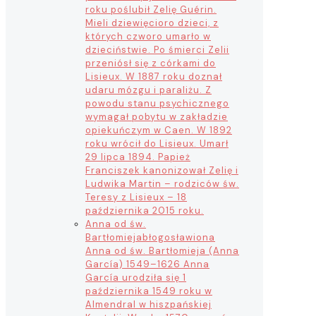
roku poślubił Zelię Guérin.
Mieli dziewięcioro dzieci, z
których czworo umarło w
dzieciństwie. Po śmierci Zelii
przeniósł się z córkami do
Lisieux. W 1887 roku doznał
udaru mózgu i paraliżu. Z
powodu stanu psychicznego
wymagał pobytu w zakładzie
opiekuńczym w Caen. W 1892
roku wrócił do Lisieux. Umarł
29 lipca 1894. Papież
Franciszek kanonizował Zelię i
Ludwika Martin – rodziców św.
Teresy z Lisieux – 18
października 2015 roku.
Anna od św.
Bartłomieja
błogosławiona
Anna od św. Bartłomieja (Anna
García) 1549–1626 Anna
García urodziła się 1
października 1549 roku w
Almendral w hiszpańskiej