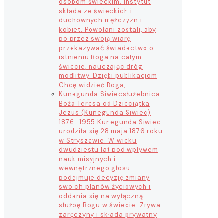
osobom świeckim. Instytut
składa ze świeckich i
duchownych mężczyzn i
kobiet. Powołani zostali, aby
po przez swoją wiarę
przekazywać świadectwo o
istnieniu Boga na całym
świecie, nauczając dróg
modlitwy. Dzięki publikacjom
Chcę widzieć Boga,…
Kunegunda Siwiec
służebnica
Boża Teresa od Dzieciątka
Jezus (Kunegunda Siwiec)
1876–1955 Kunegunda Siwiec
urodziła się 28 maja 1876 roku
w Stryszawie. W wieku
dwudziestu lat pod wpływem
nauk misyjnych i
wewnętrznego głosu
podejmuje decyzję zmiany
swoich planów życiowych i
oddania się na wyłączną
służbę Bogu w świecie. Zrywa
zaręczyny i składa prywatny