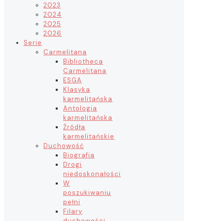
2023
2024
2025
2026
Serie
Carmelitana
Bibliotheca
Carmelitana
ESGA
Klasyka
karmelitańska
Antologia
karmelitańska
Źródła
karmelitańskie
Duchowość
Biografia
Drogi
niedoskonałości
W
poszukiwaniu
pełni
Filary
duchowości