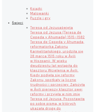
Książki
Malowanki
Puzzle i gry
Święci
Teresa od Jezusa
święta
Teresa od Jezusa (Teresa de
Cepeda y Ahumada) 1515–1582
Teresa de Cepeda y Ahumada,
reformatorka Zakonu
Karmelitańskiego, urodziła się
28 marca 1515 roku w Ávili
w Hiszpanii. W wieku
dwudziestu lat wstąpiła do
klasztoru Wcielenia w Ávili.
Kiedy podjęła się reformy
Zakonu, spotkały ją liczne
trudności i sprzeciwy. Założyła
w Ávili pierwszy klasztor swej
reformy i przyjęła w nim imię
Teresa od Jezusa. Pozostawiła
po sobie pisma, w których
ukazała drogę do