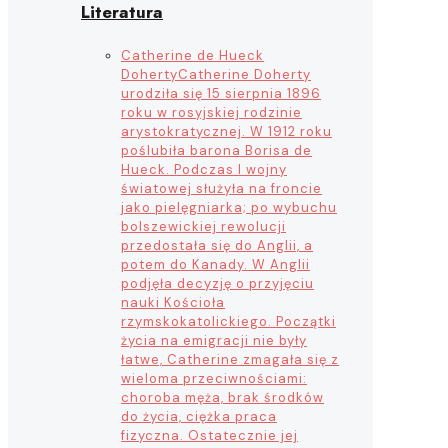
Literatura
Catherine de Hueck
Doherty
Catherine Doherty
urodziła się 15 sierpnia 1896
roku w rosyjskiej rodzinie
arystokratycznej. W 1912 roku
poślubiła barona Borisa de
Hueck. Podczas I wojny
światowej służyła na froncie
jako pielęgniarka; po wybuchu
bolszewickiej rewolucji
przedostała się do Anglii, a
potem do Kanady. W Anglii
podjęła decyzję o przyjęciu
nauki Kościoła
rzymskokatolickiego. Początki
życia na emigracji nie były
łatwe, Catherine zmagała się z
wieloma przeciwnościami:
choroba męża, brak środków
do życia, ciężka praca
fizyczna. Ostatecznie jej