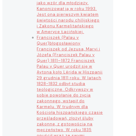
jako wzór dla młodzieży.
Kanonizował ją w roku 1993.
Jest ona pierwszym kwiatem
świętości narodu chilijskiego
i Zakonu Karmelitańskiego
w Ameryce Łacińskiej.
Franciszek (Palau y
Quer)
błogosławiony
Franciszek od Jezusa, Maryi i
Józefa (Franciszek Palau y
Quer) 1811–1872 Franciszek
Palau y Quer urodził się w
Aytona koło Lérida w Hiszpanii
29 grudnia 1811 roku. W latach
1828-1832 odbył studia
teologiczne. Odkrywszy w
sobie powołanie do życia
zakonnego, wstąpił do
Karmelu. W trudnym dla
Kościoła hiszpańskiego czasie
prześladowań, złożył śluby
zakonne, z gotowością na
męczeństwo. W roku 1835
opuścił wraz ze swymi