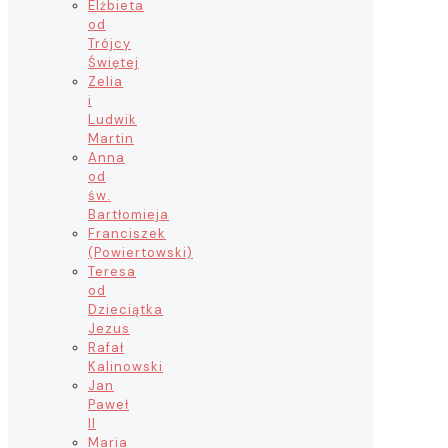
Elżbieta
od
Trójcy
Świętej
Zelia
i
Ludwik
Martin
Anna
od
św.
Bartłomieja
Franciszek
(Powiertowski)
Teresa
od
Dzieciątka
Jezus
Rafał
Kalinowski
Jan
Paweł
II
Maria