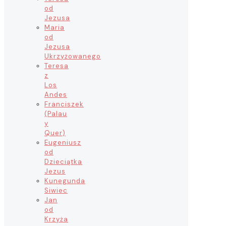
od
Jezusa
Maria
od
Jezusa
Ukrzyżowanego
Teresa
z
Los
Andes
Franciszek
(Palau
y
Quer)
Eugeniusz
od
Dzieciątka
Jezus
Kunegunda
Siwiec
Jan
od
Krzyża