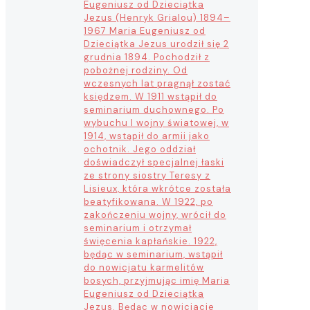
Eugeniusz od Dzieciątka
Jezus (Henryk Grialou) 1894–
1967 Maria Eugeniusz od
Dzieciątka Jezus urodził się 2
grudnia 1894. Pochodził z
pobożnej rodziny. Od
wczesnych lat pragnął zostać
księdzem. W 1911 wstąpił do
seminarium duchownego. Po
wybuchu I wojny światowej, w
1914, wstąpił do armii jako
ochotnik. Jego oddział
doświadczył specjalnej łaski
ze strony siostry Teresy z
Lisieux, która wkrótce została
beatyfikowana. W 1922, po
zakończeniu wojny, wrócił do
seminarium i otrzymał
święcenia kapłańskie. 1922,
będąc w seminarium, wstąpił
do nowicjatu karmelitów
bosych, przyjmując imię Maria
Eugeniusz od Dzieciątka
Jezus. Będąc w nowicjacie