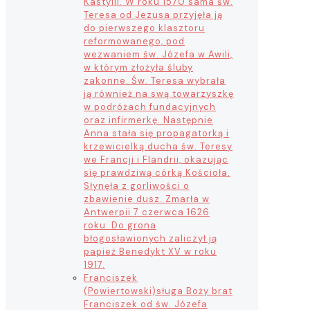
Kastylii. W roku 1570 sama św.
Teresa od Jezusa przyjęła ją
do pierwszego klasztoru
reformowanego, pod
wezwaniem św. Józefa w Awili,
w którym złożyła śluby
zakonne. Św. Teresa wybrała
ją również na swą towarzyszkę
w podróżach fundacyjnych
oraz infirmerkę. Następnie
Anna stała się propagatorką i
krzewicielką ducha św. Teresy
we Francji i Flandrii, okazując
się prawdziwą córką Kościoła.
Słynęła z gorliwości o
zbawienie dusz. Zmarła w
Antwerpii 7 czerwca 1626
roku. Do grona
błogosławionych zaliczył ją
papież Benedykt XV w roku
1917.
Franciszek
(Powiertowski)
sługa Boży brat
Franciszek od św. Józefa