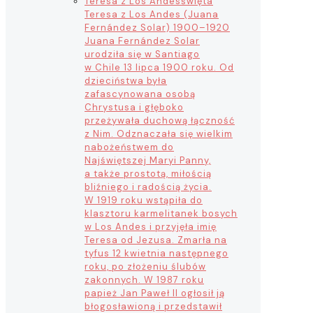
Teresa z Los Andes
święta
Teresa z Los Andes (Juana
Fernández Solar) 1900–1920
Juana Fernández Solar
urodziła się w Santiago
w Chile 13 lipca 1900 roku. Od
dzieciństwa była
zafascynowana osobą
Chrystusa i głęboko
przeżywała duchową łączność
z Nim. Odznaczała się wielkim
nabożeństwem do
Najświętszej Maryi Panny,
a także prostotą, miłością
bliźniego i radością życia.
W 1919 roku wstąpiła do
klasztoru karmelitanek bosych
w Los Andes i przyjęła imię
Teresa od Jezusa. Zmarła na
tyfus 12 kwietnia następnego
roku, po złożeniu ślubów
zakonnych. W 1987 roku
papież Jan Paweł II ogłosił ją
błogosławioną i przedstawił