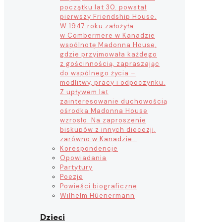
początku lat 30. powstał
pierwszy Friendship House.
W 1947 roku założyła
w Combermere w Kanadzie
wspólnotę Madonna House,
gdzie przyjmowała każdego
z gościnnością, zapraszając
do wspólnego życia –
modlitwy, pracy i odpoczynku.
Z upływem lat
zainteresowanie duchowością
ośrodka Madonna House
wzrosło. Na zaproszenie
biskupów z innych diecezji,
zarówno w Kanadzie…
Korespondencje
Opowiadania
Partytury
Poezje
Powieści biograficzne
Wilhelm Hüenermann
Dzieci