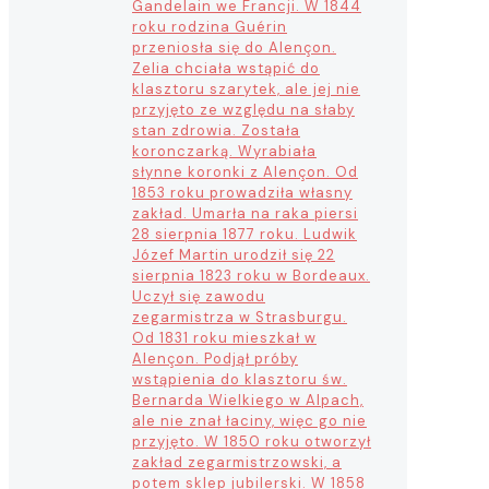
Gandelain we Francji. W 1844
roku rodzina Guérin
przeniosła się do Alençon.
Zelia chciała wstąpić do
klasztoru szarytek, ale jej nie
przyjęto ze względu na słaby
stan zdrowia. Została
koronczarką. Wyrabiała
słynne koronki z Alençon. Od
1853 roku prowadziła własny
zakład. Umarła na raka piersi
28 sierpnia 1877 roku. Ludwik
Józef Martin urodził się 22
sierpnia 1823 roku w Bordeaux.
Uczył się zawodu
zegarmistrza w Strasburgu.
Od 1831 roku mieszkał w
Alençon. Podjął próby
wstąpienia do klasztoru św.
Bernarda Wielkiego w Alpach,
ale nie znał łaciny, więc go nie
przyjęto. W 1850 roku otworzył
zakład zegarmistrzowski, a
potem sklep jubilerski. W 1858