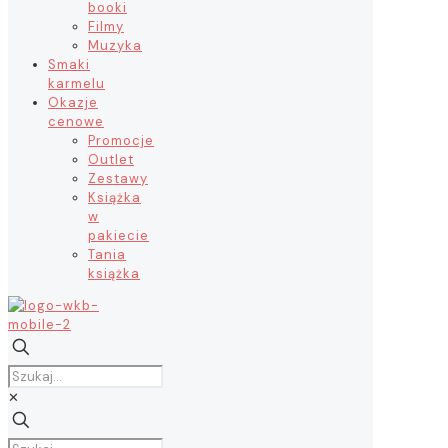
booki
Filmy
Muzyka
Smaki
karmelu
Okazje
cenowe
Promocje
Outlet
Zestawy
Książka
w
pakiecie
Tania
książka
✕