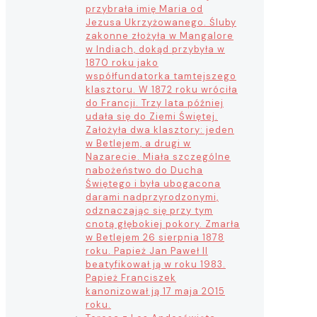
przybrała imię Maria od
Jezusa Ukrzyżowanego. Śluby
zakonne złożyła w Mangalore
w Indiach, dokąd przybyła w
1870 roku jako
współfundatorka tamtejszego
klasztoru. W 1872 roku wróciła
do Francji. Trzy lata później
udała się do Ziemi Świętej.
Założyła dwa klasztory: jeden
w Betlejem, a drugi w
Nazarecie. Miała szczególne
nabożeństwo do Ducha
Świętego i była ubogacona
darami nadprzyrodzonymi,
odznaczając się przy tym
cnotą głębokiej pokory. Zmarła
w Betlejem 26 sierpnia 1878
roku. Papież Jan Paweł II
beatyfikował ją w roku 1983.
Papież Franciszek
kanonizował ją 17 maja 2015
roku.