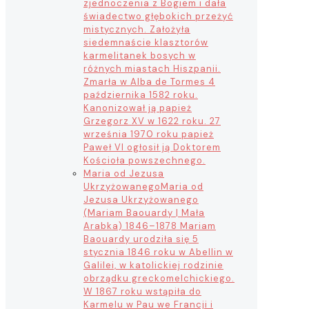
zjednoczenia z Bogiem i dała
świadectwo głębokich przeżyć
mistycznych. Założyła
siedemnaście klasztorów
karmelitanek bosych w
różnych miastach Hiszpanii.
Zmarła w Alba de Tormes 4
października 1582 roku.
Kanonizował ją papież
Grzegorz XV w 1622 roku. 27
września 1970 roku papież
Paweł VI ogłosił ją Doktorem
Kościoła powszechnego.
Maria od Jezusa
Ukrzyżowanego
Maria od
Jezusa Ukrzyżowanego
(Mariam Baouardy | Mała
Arabka) 1846–1878 Mariam
Baouardy urodziła się 5
stycznia 1846 roku w Abellin w
Galilei, w katolickiej rodzinie
obrządku greckomelchickiego.
W 1867 roku wstąpiła do
Karmelu w Pau we Francji i