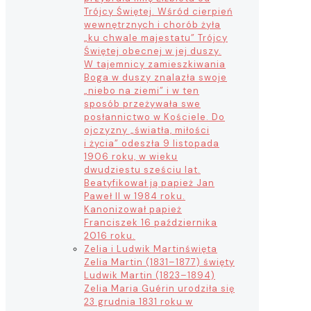
Trójcy Świętej. Wśród cierpień
wewnętrznych i chorób żyła
„ku chwale majestatu” Trójcy
Świętej obecnej w jej duszy.
W tajemnicy zamieszkiwania
Boga w duszy znalazła swoje
„niebo na ziemi” i w ten
sposób przeżywała swe
posłannictwo w Kościele. Do
ojczyzny „światła, miłości
i życia” odeszła 9 listopada
1906 roku, w wieku
dwudziestu sześciu lat.
Beatyfikował ją papież Jan
Paweł II w 1984 roku.
Kanonizował papież
Franciszek 16 października
2016 roku.
Zelia i Ludwik Martin
święta
Zelia Martin (1831–1877) święty
Ludwik Martin (1823–1894)
Zelia Maria Guérin urodziła się
23 grudnia 1831 roku w