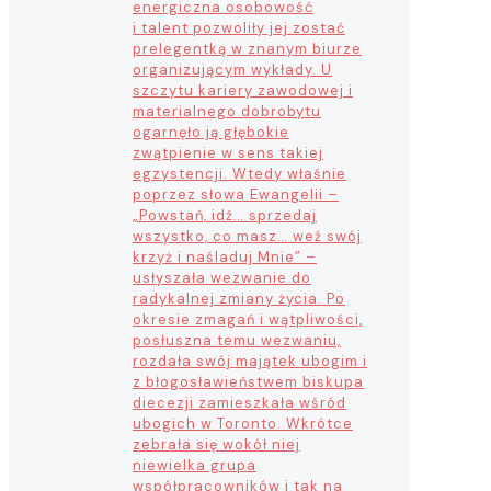
energiczna osobowość
i talent pozwoliły jej zostać
prelegentką w znanym biurze
organizującym wykłady. U
szczytu kariery zawodowej i
materialnego dobrobytu
ogarnęło ją głębokie
zwątpienie w sens takiej
egzystencji. Wtedy właśnie
poprzez słowa Ewangelii –
„Powstań, idź… sprzedaj
wszystko, co masz… weź swój
krzyż i naśladuj Mnie” –
usłyszała wezwanie do
radykalnej zmiany życia. Po
okresie zmagań i wątpliwości,
posłuszna temu wezwaniu,
rozdała swój majątek ubogim i
z błogosławieństwem biskupa
diecezji zamieszkała wśród
ubogich w Toronto. Wkrótce
zebrała się wokół niej
niewielka grupa
współpracowników i tak na