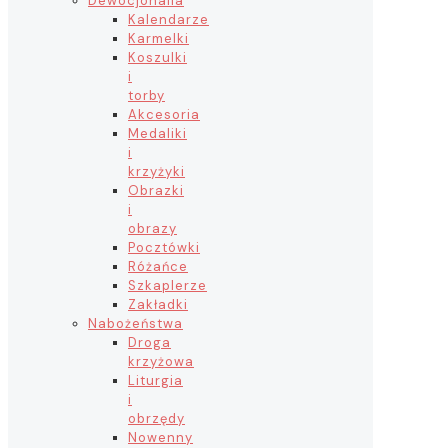
Dewocjonalia
Kalendarze
Karmelki
Koszulki
i
torby
Akcesoria
Medaliki
i
krzyżyki
Obrazki
i
obrazy
Pocztówki
Różańce
Szkaplerze
Zakładki
Nabożeństwa
Droga
krzyżowa
Liturgia
i
obrzędy
Nowenny