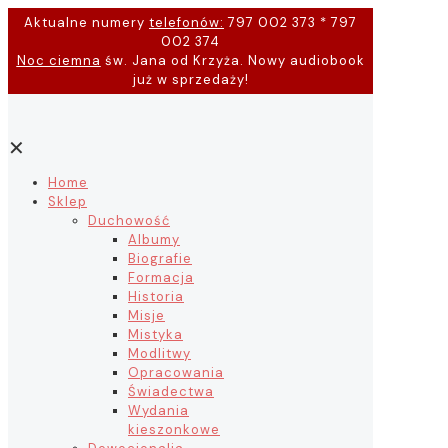
Aktualne numery
telefonów:
797 002 373 * 797
002 374
Noc ciemna
św. Jana od Krzyża. Nowy audiobook
już w sprzedaży!
✕
Home
Sklep
Duchowość
Albumy
Biografie
Formacja
Historia
Misje
Mistyka
Modlitwy
Opracowania
Świadectwa
Wydania
kieszonkowe