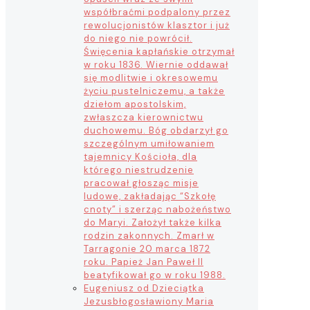
współbraćmi podpalony przez
rewolucjonistów klasztor i już
do niego nie powrócił.
Święcenia kapłańskie otrzymał
w roku 1836. Wiernie oddawał
się modlitwie i okresowemu
życiu pustelniczemu, a także
dziełom apostolskim,
zwłaszcza kierownictwu
duchowemu. Bóg obdarzył go
szczególnym umiłowaniem
tajemnicy Kościoła, dla
którego niestrudzenie
pracował głosząc misje
ludowe, zakładając “Szkołę
cnoty” i szerząc nabożeństwo
do Maryi. Założył także kilka
rodzin zakonnych. Zmarł w
Tarragonie 20 marca 1872
roku. Papież Jan Paweł II
beatyfikował go w roku 1988.
Eugeniusz od Dzieciątka
Jezus
błogosławiony Maria