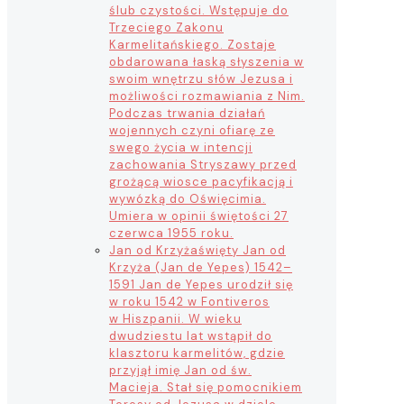
ślub czystości. Wstępuje do
Trzeciego Zakonu
Karmelitańskiego. Zostaje
obdarowana łaską słyszenia w
swoim wnętrzu słów Jezusa i
możliwości rozmawiania z Nim.
Podczas trwania działań
wojennych czyni ofiarę ze
swego życia w intencji
zachowania Stryszawy przed
grożącą wiosce pacyfikacją i
wywózką do Oświęcimia.
Umiera w opinii świętości 27
czerwca 1955 roku.
Jan od Krzyża
święty Jan od
Krzyża (Jan de Yepes) 1542–
1591 Jan de Yepes urodził się
w roku 1542 w Fontiveros
w Hiszpanii. W wieku
dwudziestu lat wstąpił do
klasztoru karmelitów, gdzie
przyjął imię Jan od św.
Macieja. Stał się pomocnikiem