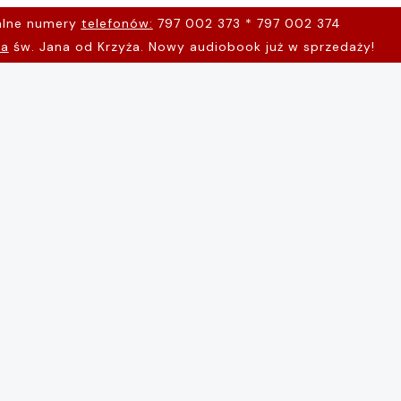
alne numery
telefonów:
797 002 373 * 797 002 374
na
św. Jana od Krzyża. Nowy audiobook już w sprzedaży!