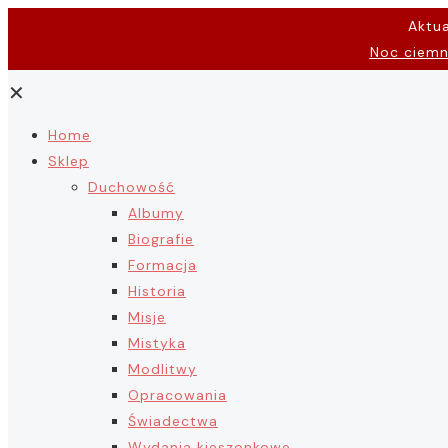
Aktu
Noc ciem
✕
Home
Sklep
Duchowość
Albumy
Biografie
Formacja
Historia
Misje
Mistyka
Modlitwy
Opracowania
Świadectwa
Wydania kieszonkowe