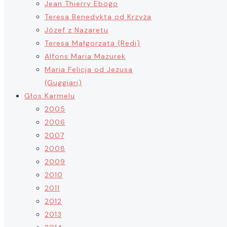
Jean Thierry Ebogo
Teresa Benedykta od Krzyża
Józef z Nazaretu
Teresa Małgorzata (Redi)
Alfons Maria Mazurek
Maria Felicja od Jezusa
(Guggiari)
Głos Karmelu
2005
2006
2007
2008
2009
2010
2011
2012
2013