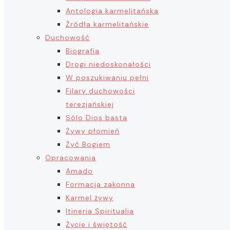
Antologia karmelitańska
Źródła karmelitańskie
Duchowość
Biografia
Drogi niedoskonałości
W poszukiwaniu pełni
Filary duchowości
terezjańskiej
Sólo Dios basta
Żywy płomień
Żyć Bogiem
Opracowania
Amado
Formacja zakonna
Karmel żywy
Itineria Spiritualia
Życie i świętość