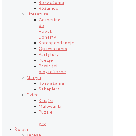
Rozważania
Różaniec
Literatura
Catherine
de
Hueck
Doherty
Korespondencje
Opowiadania
Partytury
Poezje
Powieści
biograficzne
Maryja
Rozważania
Szkaplerz
Dzieci
Książki
Malowanki
Puzzle
i
gry
Święci
Teresa