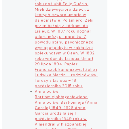
roku poślubił Zelię Guérin.
Mieli dziewięcioro dzieci, z
których czworo umarło w
dzieciństwie. Po śmierci Zelii
przeniósł się z córkami do
Lisieux. W 1887 roku doznał
udaru mózgu i paraliżu. Z
powodu stanu psychicznego
wymagał pobytu w zakładzie
opiekuńczym w Caen. W 1892
roku wrócił do Lisieux. Umarł
29 lipca 1894. Papież
Franciszek kanonizował Zelię i
Ludwika Martin – rodziców św.
Teresy z Lisieux – 18
października 2015 roku.
Anna od św.
Bartłomieja
błogosławiona
Anna od św. Bartłomieja (Anna
García) 1549–1626 Anna
García urodziła się 1
października 1549 roku w
Almendral w hiszpańskiej