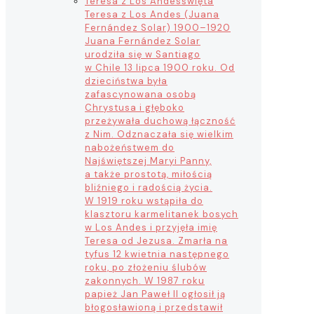
Teresa z Los Andes
święta
Teresa z Los Andes (Juana
Fernández Solar) 1900–1920
Juana Fernández Solar
urodziła się w Santiago
w Chile 13 lipca 1900 roku. Od
dzieciństwa była
zafascynowana osobą
Chrystusa i głęboko
przeżywała duchową łączność
z Nim. Odznaczała się wielkim
nabożeństwem do
Najświętszej Maryi Panny,
a także prostotą, miłością
bliźniego i radością życia.
W 1919 roku wstąpiła do
klasztoru karmelitanek bosych
w Los Andes i przyjęła imię
Teresa od Jezusa. Zmarła na
tyfus 12 kwietnia następnego
roku, po złożeniu ślubów
zakonnych. W 1987 roku
papież Jan Paweł II ogłosił ją
błogosławioną i przedstawił