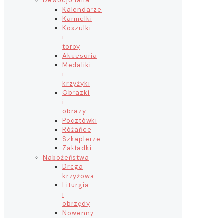
Dewocjonalia
Kalendarze
Karmelki
Koszulki
i
torby
Akcesoria
Medaliki
i
krzyżyki
Obrazki
i
obrazy
Pocztówki
Różańce
Szkaplerze
Zakładki
Nabożeństwa
Droga
krzyżowa
Liturgia
i
obrzędy
Nowenny