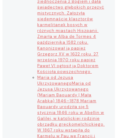
zjednoczenia z Bogiem i dała
świadectwo głębokich przeżyć
mistycznych. Założyła
siedemnaście klasztorów
karmelitanek bosych w
różnych miastach Hiszpanii.
Zmarła w Alba de Tormes 4
października 1582 roku.
Kanonizował ją papież
Grzegorz XV w 1622 roku. 27
września 1970 roku papież
Paweł VI ogłosił ją Doktorem
Kościoła powszechnego.
Maria od Jezusa
Ukrzyżowanego
Maria od
Jezusa Ukrzyżowanego
(Mariam Baouardy | Mała
Arabka) 1846–1878 Mariam
Baouardy urodziła się 5
stycznia 1846 roku w Abellin w
Galilei, w katolickiej rodzinie
obrządku greckomelchickiego.
W 1867 roku wstąpiła do
Karmelu w Pau we Francji i