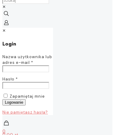
✕
✕
Login
Nazwa użytkownika lub
adres e-mail
*
Hasło
*
Zapamiętaj mnie
Logowanie
Nie pamiętasz hasła?
0
0,00 zł