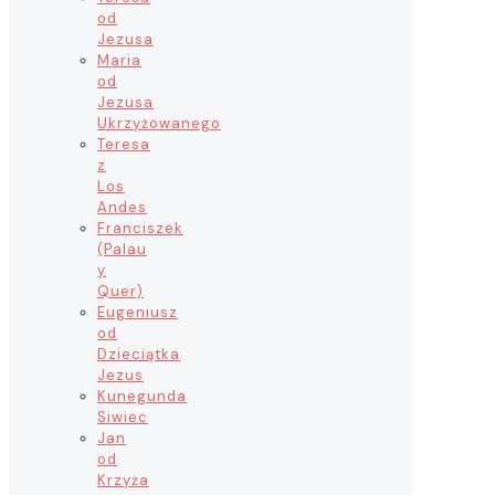
od
Jezusa
Maria
od
Jezusa
Ukrzyżowanego
Teresa
z
Los
Andes
Franciszek
(Palau
y
Quer)
Eugeniusz
od
Dzieciątka
Jezus
Kunegunda
Siwiec
Jan
od
Krzyża