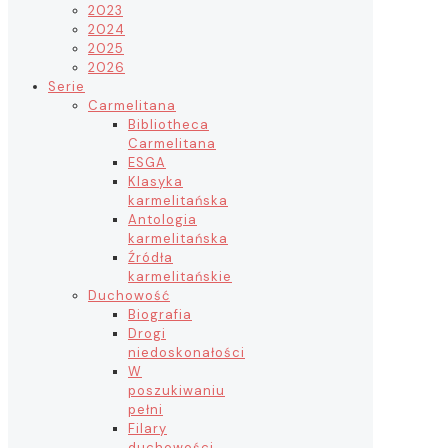
2023
2024
2025
2026
Serie
Carmelitana
Bibliotheca
Carmelitana
ESGA
Klasyka
karmelitańska
Antologia
karmelitańska
Źródła
karmelitańskie
Duchowość
Biografia
Drogi
niedoskonałości
W
poszukiwaniu
pełni
Filary
duchowości