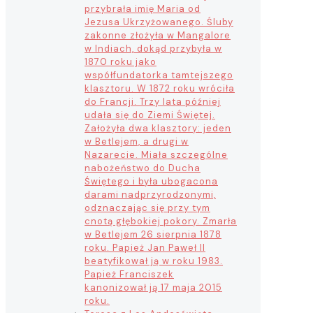
przybrała imię Maria od
Jezusa Ukrzyżowanego. Śluby
zakonne złożyła w Mangalore
w Indiach, dokąd przybyła w
1870 roku jako
współfundatorka tamtejszego
klasztoru. W 1872 roku wróciła
do Francji. Trzy lata później
udała się do Ziemi Świętej.
Założyła dwa klasztory: jeden
w Betlejem, a drugi w
Nazarecie. Miała szczególne
nabożeństwo do Ducha
Świętego i była ubogacona
darami nadprzyrodzonymi,
odznaczając się przy tym
cnotą głębokiej pokory. Zmarła
w Betlejem 26 sierpnia 1878
roku. Papież Jan Paweł II
beatyfikował ją w roku 1983.
Papież Franciszek
kanonizował ją 17 maja 2015
roku.