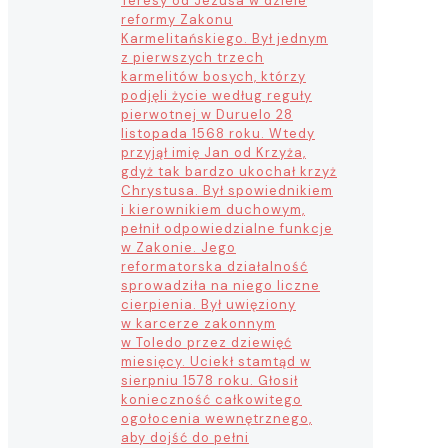
Teresy od Jezusa w dziele
reformy Zakonu
Karmelitańskiego. Był jednym
z pierwszych trzech
karmelitów bosych, którzy
podjęli życie według reguły
pierwotnej w Duruelo 28
listopada 1568 roku. Wtedy
przyjął imię Jan od Krzyża,
gdyż tak bardzo ukochał krzyż
Chrystusa. Był spowiednikiem
i kierownikiem duchowym,
pełnił odpowiedzialne funkcje
w Zakonie. Jego
reformatorska działalność
sprowadziła na niego liczne
cierpienia. Był uwięziony
w karcerze zakonnym
w Toledo przez dziewięć
miesięcy. Uciekł stamtąd w
sierpniu 1578 roku. Głosił
konieczność całkowitego
ogołocenia wewnętrznego,
aby dojść do pełni