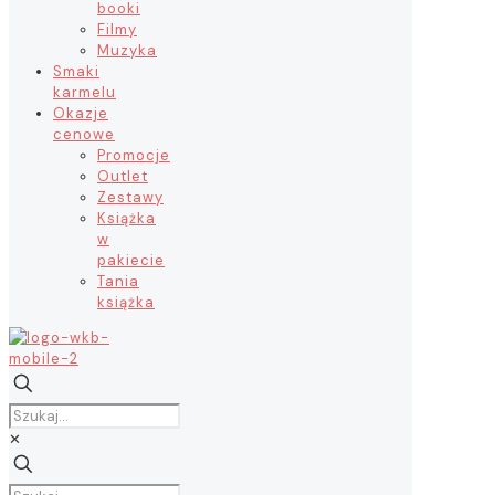
booki
Filmy
Muzyka
Smaki
karmelu
Okazje
cenowe
Promocje
Outlet
Zestawy
Książka
w
pakiecie
Tania
książka
✕