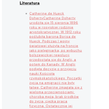
Literatura
Catherine de Hueck
Doherty
Catherine Doherty
urodziła się 15 sierpnia 1896
roku w rosyjskiej rodzinie
arystokratycznej. W 1912 roku
poślubiła barona Borisa de
Hueck. Podczas I wojny
światowej służyła na froncie
jako pielęgniarka; po wybuchu
bolszewickiej rewolucji
przedostała się do Anglii, a
potem do Kanady. W Anglii
podjęła decyzję o przyjęciu
nauki Kościoła
rzymskokatolickiego. Początki
życia na emigracji nie były
łatwe, Catherine zmagała się z
wieloma przeciwnościami:
choroba męża, brak środków
do życia, ciężka praca
fizyczna. Ostatecznie jej