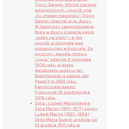
Trójcy Świętej. Wśród cierpień
wewnętrznych i chorób żyła
„ku chwale majestatu” Trójcy
Świętej obecnej w jej duszy.
W tajemnicy zamieszkiwania
Boga w duszy znalazła swoje
„niebo na ziemi” i w ten
sposób przeżywała swe
posłannictwo w Kościele. Do
ojczyzny „światła, miłości
i życia” odeszła 9 listopada
1906 roku, w wieku
dwudziestu sześciu lat.
Beatyfikował ją papież Jan
Paweł II w 1984 roku.
Kanonizował papież
Franciszek 16 października
2016 roku.
Zelia i Ludwik Martin
święta
Zelia Martin (1831–1877) święty
Ludwik Martin (1823–1894)
Zelia Maria Guérin urodziła się
23 grudnia 1831 roku w