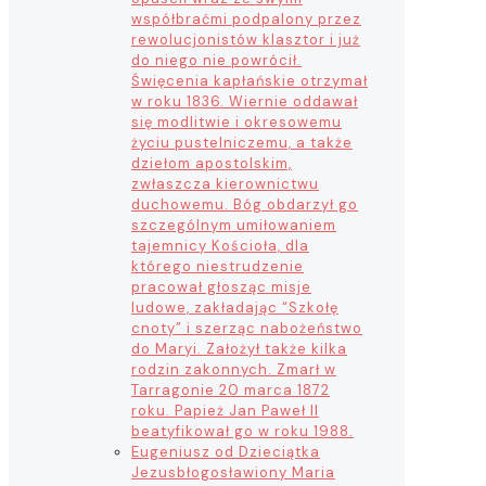
współbraćmi podpalony przez
rewolucjonistów klasztor i już
do niego nie powrócił.
Święcenia kapłańskie otrzymał
w roku 1836. Wiernie oddawał
się modlitwie i okresowemu
życiu pustelniczemu, a także
dziełom apostolskim,
zwłaszcza kierownictwu
duchowemu. Bóg obdarzył go
szczególnym umiłowaniem
tajemnicy Kościoła, dla
którego niestrudzenie
pracował głosząc misje
ludowe, zakładając “Szkołę
cnoty” i szerząc nabożeństwo
do Maryi. Założył także kilka
rodzin zakonnych. Zmarł w
Tarragonie 20 marca 1872
roku. Papież Jan Paweł II
beatyfikował go w roku 1988.
Eugeniusz od Dzieciątka
Jezus
błogosławiony Maria