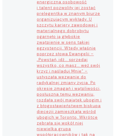
energiczna osobowość
i talent pozwoliły jej zostać
prelegentką w znanym biurze
organizującym wykłady. U
szczytu kariery zawodowej i
materialnego dobrobytu
ogarnęło ją głębokie
zwątpienie w sens takiej
egzystencji. Wtedy właśnie
poprzez słowa Ewangelii –
„Powstań, idź… sprzedaj
wszystko, co masz… weź swój
krzyż i naśladuj Mnie” –
usłyszała wezwanie do
radykalnej zmiany życia. Po
okresie zmagań i wątpliwości,
posłuszna temu wezwaniu,
rozdała swój majątek ubogim i
z błogosławieństwem biskupa
diecezji zamieszkała wśród
ubogich w Toronto. Wkrótce
zebrała się wokół niej
niewielka grupa
współpracowników i tak na