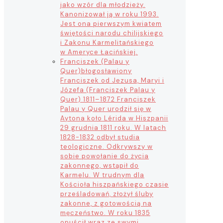
jako wzór dla młodzieży.
Kanonizował ją w roku 1993.
Jest ona pierwszym kwiatem
świętości narodu chilijskiego
i Zakonu Karmelitańskiego
w Ameryce Łacińskiej.
Franciszek (Palau y
Quer)
błogosławiony
Franciszek od Jezusa, Maryi i
Józefa (Franciszek Palau y
Quer) 1811–1872 Franciszek
Palau y Quer urodził się w
Aytona koło Lérida w Hiszpanii
29 grudnia 1811 roku. W latach
1828-1832 odbył studia
teologiczne. Odkrywszy w
sobie powołanie do życia
zakonnego, wstąpił do
Karmelu. W trudnym dla
Kościoła hiszpańskiego czasie
prześladowań, złożył śluby
zakonne, z gotowością na
męczeństwo. W roku 1835
opuścił wraz ze swymi