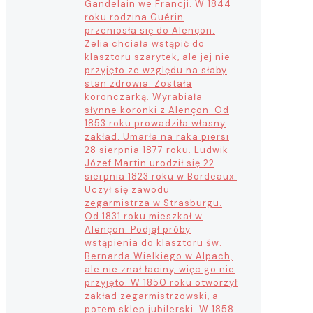
Gandelain we Francji. W 1844
roku rodzina Guérin
przeniosła się do Alençon.
Zelia chciała wstąpić do
klasztoru szarytek, ale jej nie
przyjęto ze względu na słaby
stan zdrowia. Została
koronczarką. Wyrabiała
słynne koronki z Alençon. Od
1853 roku prowadziła własny
zakład. Umarła na raka piersi
28 sierpnia 1877 roku. Ludwik
Józef Martin urodził się 22
sierpnia 1823 roku w Bordeaux.
Uczył się zawodu
zegarmistrza w Strasburgu.
Od 1831 roku mieszkał w
Alençon. Podjął próby
wstąpienia do klasztoru św.
Bernarda Wielkiego w Alpach,
ale nie znał łaciny, więc go nie
przyjęto. W 1850 roku otworzył
zakład zegarmistrzowski, a
potem sklep jubilerski. W 1858