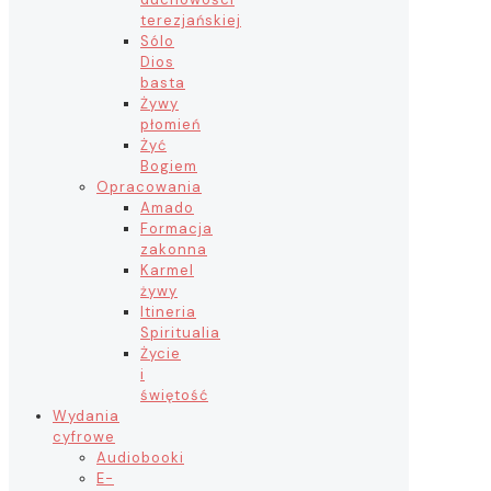
terezjańskiej
Sólo
Dios
basta
Żywy
płomień
Żyć
Bogiem
Opracowania
Amado
Formacja
zakonna
Karmel
żywy
Itineria
Spiritualia
Życie
i
świętość
Wydania
cyfrowe
Audiobooki
E-