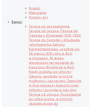
Książki
Malowanki
Puzzle i gry
Święci
Teresa od Jezusa
święta
Teresa od Jezusa (Teresa de
Cepeda y Ahumada) 1515–1582
Teresa de Cepeda y Ahumada,
reformatorka Zakonu
Karmelitańskiego, urodziła się
28 marca 1515 roku w Ávili
w Hiszpanii. W wieku
dwudziestu lat wstąpiła do
klasztoru Wcielenia w Ávili.
Kiedy podjęła się reformy
Zakonu, spotkały ją liczne
trudności i sprzeciwy. Założyła
w Ávili pierwszy klasztor swej
reformy i przyjęła w nim imię
Teresa od Jezusa. Pozostawiła
po sobie pisma, w których
ukazała drogę do