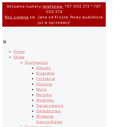
Aktualne numery
telefonów:
797 002 373 * 797
002 374
Noc ciemna
św. Jana od Krzyża. Nowy audiobook
już w sprzedaży!
✕
Home
Sklep
Duchowość
Albumy
Biografie
Formacja
Historia
Misje
Mistyka
Modlitwy
Opracowania
Świadectwa
Wydania
kieszonkowe