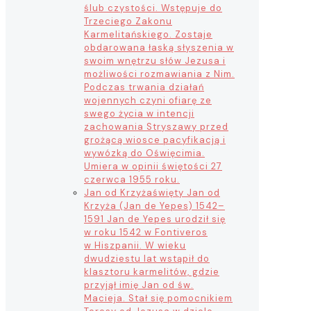
ślub czystości. Wstępuje do
Trzeciego Zakonu
Karmelitańskiego. Zostaje
obdarowana łaską słyszenia w
swoim wnętrzu słów Jezusa i
możliwości rozmawiania z Nim.
Podczas trwania działań
wojennych czyni ofiarę ze
swego życia w intencji
zachowania Stryszawy przed
grożącą wiosce pacyfikacją i
wywózką do Oświęcimia.
Umiera w opinii świętości 27
czerwca 1955 roku.
Jan od Krzyża
święty Jan od
Krzyża (Jan de Yepes) 1542–
1591 Jan de Yepes urodził się
w roku 1542 w Fontiveros
w Hiszpanii. W wieku
dwudziestu lat wstąpił do
klasztoru karmelitów, gdzie
przyjął imię Jan od św.
Macieja. Stał się pomocnikiem