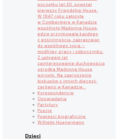
początku lat 30. powstał
pierwszy Friendship House.
W 1947 roku założyła
w Combermere w Kanadzie
wspólnotę Madonna House,
gdzie przyjmowała każdego
z gościnnością, zapraszając
do wspólnego życia –
modlitwy, pracy i odpoczynku.
Z upływem lat
zainteresowanie duchowością
ośrodka Madonna House
wzrosło. Na zaproszenie
biskupów z innych diecezji,
zarówno w Kanadzie…
Korespondencje
Opowiadania
Partytury
Poezje
Powieści biograficzne
Wilhelm Hüenermann
Dzieci