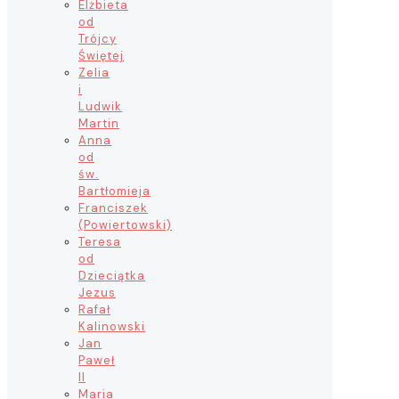
Elżbieta
od
Trójcy
Świętej
Zelia
i
Ludwik
Martin
Anna
od
św.
Bartłomieja
Franciszek
(Powiertowski)
Teresa
od
Dzieciątka
Jezus
Rafał
Kalinowski
Jan
Paweł
II
Maria