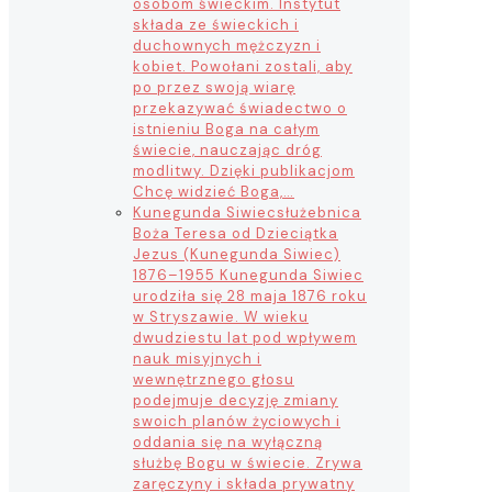
osobom świeckim. Instytut
składa ze świeckich i
duchownych mężczyzn i
kobiet. Powołani zostali, aby
po przez swoją wiarę
przekazywać świadectwo o
istnieniu Boga na całym
świecie, nauczając dróg
modlitwy. Dzięki publikacjom
Chcę widzieć Boga,…
Kunegunda Siwiec
służebnica
Boża Teresa od Dzieciątka
Jezus (Kunegunda Siwiec)
1876–1955 Kunegunda Siwiec
urodziła się 28 maja 1876 roku
w Stryszawie. W wieku
dwudziestu lat pod wpływem
nauk misyjnych i
wewnętrznego głosu
podejmuje decyzję zmiany
swoich planów życiowych i
oddania się na wyłączną
służbę Bogu w świecie. Zrywa
zaręczyny i składa prywatny