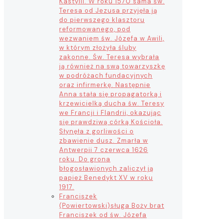
Kastylii. W roku 1570 sama św.
Teresa od Jezusa przyjęła ją
do pierwszego klasztoru
reformowanego, pod
wezwaniem św. Józefa w Awili,
w którym złożyła śluby
zakonne. Św. Teresa wybrała
ją również na swą towarzyszkę
w podróżach fundacyjnych
oraz infirmerkę. Następnie
Anna stała się propagatorką i
krzewicielką ducha św. Teresy
we Francji i Flandrii, okazując
się prawdziwą córką Kościoła.
Słynęła z gorliwości o
zbawienie dusz. Zmarła w
Antwerpii 7 czerwca 1626
roku. Do grona
błogosławionych zaliczył ją
papież Benedykt XV w roku
1917.
Franciszek
(Powiertowski)
sługa Boży brat
Franciszek od św. Józefa