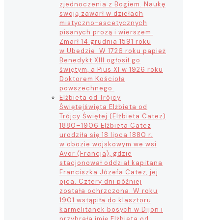
zjednoczenia z Bogiem. Naukę
swoją zawarł w dziełach
mistyczno-ascetycznych
pisanych prozą i wierszem.
Zmarł 14 grudnia 1591 roku
w Ubedzie. W 1726 roku papież
Benedykt XIII ogłosił go
świętym, a Pius XI w 1926 roku
Doktorem Kościoła
powszechnego.
Elżbieta od Trójcy
Świętej
święta Elżbieta od
Trójcy Świętej (Elżbieta Catez)
1880–1906 Elżbieta Catez
urodziła się 18 lipca 1880 r.
w obozie wojskowym we wsi
Avor (Francja), gdzie
stacjonował oddział kapitana
Franciszka Józefa Catez, jej
ojca. Cztery dni później
została ochrzczona. W roku
1901 wstąpiła do klasztoru
karmelitanek bosych w Dijon i
przybrała imię Elżbieta od