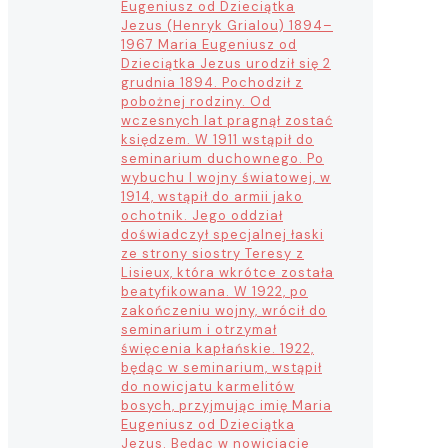
Eugeniusz od Dzieciątka
Jezus (Henryk Grialou) 1894–
1967 Maria Eugeniusz od
Dzieciątka Jezus urodził się 2
grudnia 1894. Pochodził z
pobożnej rodziny. Od
wczesnych lat pragnął zostać
księdzem. W 1911 wstąpił do
seminarium duchownego. Po
wybuchu I wojny światowej, w
1914, wstąpił do armii jako
ochotnik. Jego oddział
doświadczył specjalnej łaski
ze strony siostry Teresy z
Lisieux, która wkrótce została
beatyfikowana. W 1922, po
zakończeniu wojny, wrócił do
seminarium i otrzymał
święcenia kapłańskie. 1922,
będąc w seminarium, wstąpił
do nowicjatu karmelitów
bosych, przyjmując imię Maria
Eugeniusz od Dzieciątka
Jezus. Będąc w nowicjacie