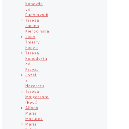
Kandyda
od
Eucharystii
Teresa
Janina
Kierocińska
Jean
Thierry
Ebogo
Teresa
Benedykta
od
Krzyża
Józef
z
Nazaretu
Teresa
Małgorzata
(Redi)
Alfons
Maria
Mazurek
Maria