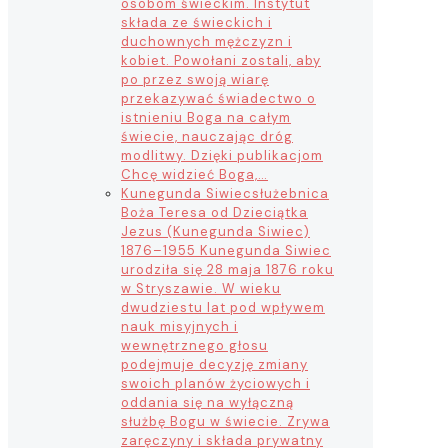
osobom świeckim. Instytut
składa ze świeckich i
duchownych mężczyzn i
kobiet. Powołani zostali, aby
po przez swoją wiarę
przekazywać świadectwo o
istnieniu Boga na całym
świecie, nauczając dróg
modlitwy. Dzięki publikacjom
Chcę widzieć Boga,…
Kunegunda Siwiec
służebnica
Boża Teresa od Dzieciątka
Jezus (Kunegunda Siwiec)
1876–1955 Kunegunda Siwiec
urodziła się 28 maja 1876 roku
w Stryszawie. W wieku
dwudziestu lat pod wpływem
nauk misyjnych i
wewnętrznego głosu
podejmuje decyzję zmiany
swoich planów życiowych i
oddania się na wyłączną
służbę Bogu w świecie. Zrywa
zaręczyny i składa prywatny