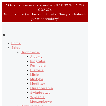
Aktualne numery
telefonów:
797 002 373 * 797
002 374
Noc ciemna
św. Jana od Krzyża. Nowy audiobook
już w sprzedaży!
✕
Home
Sklep
Duchowość
Albumy
Biografie
Formacja
Historia
Misje
Mistyka
Modlitwy
Opracowania
Świadectwa
Wydania
kieszonkowe