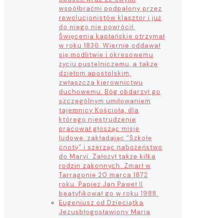
współbraćmi podpalony przez
rewolucjonistów klasztor i już
do niego nie powrócił.
Święcenia kapłańskie otrzymał
w roku 1836. Wiernie oddawał
się modlitwie i okresowemu
życiu pustelniczemu, a także
dziełom apostolskim,
zwłaszcza kierownictwu
duchowemu. Bóg obdarzył go
szczególnym umiłowaniem
tajemnicy Kościoła, dla
którego niestrudzenie
pracował głosząc misje
ludowe, zakładając “Szkołę
cnoty” i szerząc nabożeństwo
do Maryi. Założył także kilka
rodzin zakonnych. Zmarł w
Tarragonie 20 marca 1872
roku. Papież Jan Paweł II
beatyfikował go w roku 1988.
Eugeniusz od Dzieciątka
Jezus
błogosławiony Maria