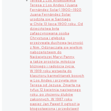
Teresa z Los Andes
święta
Teresa z Los Andes (Juana
Fernández Solar) 1900–1920
Juana Fernández Solar
urodziła się w Santiago
w Chile 13 lipca 1900 roku. Od
dzieciństwa była
zafascynowana osobą
Chrystusa i głęboko
przeżywała duchową łączność
z Nim. Odznaczała się wielkim
nabożeństwem do
Najświętszej Maryi Panny,
a także prostotą, miłością
bliźniego i radością życia.
W 1919 roku wstąpiła do
klasztoru karmelitanek bosych
w Los Andes i przyjęła imię
Teresa od Jezusa. Zmarła na
tyfus 12 kwietnia następnego
roku, po złożeniu ślubów
zakonnych. W 1987 roku
papież Jan Paweł II ogłosił ją
błogosławioną i przedstawił