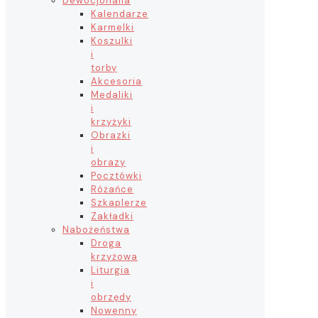
Dewocjonalia
Kalendarze
Karmelki
Koszulki
i
torby
Akcesoria
Medaliki
i
krzyżyki
Obrazki
i
obrazy
Pocztówki
Różańce
Szkaplerze
Zakładki
Nabożeństwa
Droga
krzyżowa
Liturgia
i
obrzędy
Nowenny