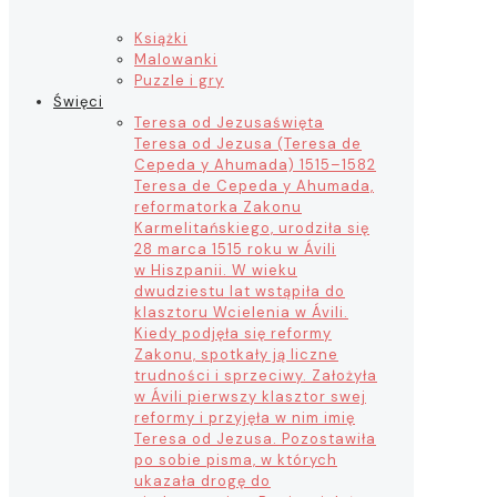
Książki
Malowanki
Puzzle i gry
Święci
Teresa od Jezusa
święta
Teresa od Jezusa (Teresa de
Cepeda y Ahumada) 1515–1582
Teresa de Cepeda y Ahumada,
reformatorka Zakonu
Karmelitańskiego, urodziła się
28 marca 1515 roku w Ávili
w Hiszpanii. W wieku
dwudziestu lat wstąpiła do
klasztoru Wcielenia w Ávili.
Kiedy podjęła się reformy
Zakonu, spotkały ją liczne
trudności i sprzeciwy. Założyła
w Ávili pierwszy klasztor swej
reformy i przyjęła w nim imię
Teresa od Jezusa. Pozostawiła
po sobie pisma, w których
ukazała drogę do