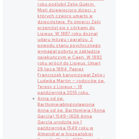
roku poślubił Zelię Guérin.
Mieli dziewięcioro dzieci, z
których czworo umarło w
dzieciństwie. Po śmierci Zelii
przeniósł się z córkami do
Lisieux. W 1887 roku doznał
udaru mózgu i paraliżu. Z
powodu stanu psychicznego
wymagał pobytu w zakładzie
opiekuńczym w Caen. W 1892
roku wrócił do Lisieux. Umarł
29 lipca 1894. Papież
Franciszek kanonizował Zelię i
Ludwika Martin – rodziców św.
Teresy z Lisieux – 18
października 2015 roku.
Anna od św.
Bartłomieja
błogosławiona
Anna od św. Bartłomieja (Anna
García) 1549–1626 Anna
García urodziła się 1
października 1549 roku w
Almendral w hiszpańskiej