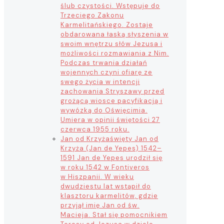
ślub czystości. Wstępuje do
Trzeciego Zakonu
Karmelitańskiego. Zostaje
obdarowana łaską słyszenia w
swoim wnętrzu słów Jezusa i
możliwości rozmawiania z Nim.
Podczas trwania działań
wojennych czyni ofiarę ze
swego życia w intencji
zachowania Stryszawy przed
grożącą wiosce pacyfikacją i
wywózką do Oświęcimia.
Umiera w opinii świętości 27
czerwca 1955 roku.
Jan od Krzyża
święty Jan od
Krzyża (Jan de Yepes) 1542–
1591 Jan de Yepes urodził się
w roku 1542 w Fontiveros
w Hiszpanii. W wieku
dwudziestu lat wstąpił do
klasztoru karmelitów, gdzie
przyjął imię Jan od św.
Macieja. Stał się pomocnikiem