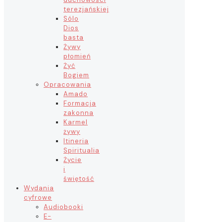
terezjańskiej
Sólo
Dios
basta
Żywy
płomień
Żyć
Bogiem
Opracowania
Amado
Formacja
zakonna
Karmel
żywy
Itineria
Spiritualia
Życie
i
świętość
Wydania
cyfrowe
Audiobooki
E-