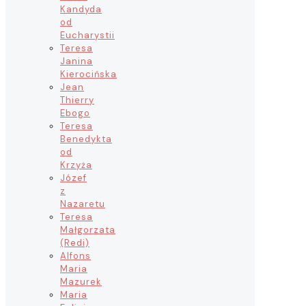
Kandyda
od
Eucharystii
Teresa
Janina
Kierocińska
Jean
Thierry
Ebogo
Teresa
Benedykta
od
Krzyża
Józef
z
Nazaretu
Teresa
Małgorzata
(Redi)
Alfons
Maria
Mazurek
Maria