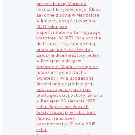
przybrała imię Maria od
Jezusa Ukrzyżowanego. Śluby
zakonne złożyła w Mangalore
w Indiach, dokąd przybyła w
1870 roku jako
współfundatorka tamtejszego
klasztoru. W 1872 roku wróciła
do Francji. Trzy lata później
udała się do Ziemi Świętej.
Założyła dwa klasztory: jeden
w Betlejem, a drugi w
Nazarecie. Miała szczególne
nabożeństwo do Ducha
Świętego i była ubogacona
darami nadprzyrodzonymi,
odznaczając się przy tym
cnotą głębokiej pokory. Zmarła
w Betlejem 26 sierpnia 1878
roku. Papież Jan Paweł II
beatyfikował ją w roku 1983.
Papież Franciszek
kanonizował ją 17 maja 2015
roku.