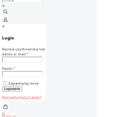
✕
✕
Login
Nazwa użytkownika lub
adres e-mail
*
Hasło
*
Zapamiętaj mnie
Logowanie
Nie pamiętasz hasła?
0
0,00 zł