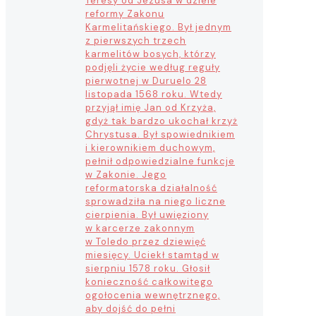
Teresy od Jezusa w dziele
reformy Zakonu
Karmelitańskiego. Był jednym
z pierwszych trzech
karmelitów bosych, którzy
podjęli życie według reguły
pierwotnej w Duruelo 28
listopada 1568 roku. Wtedy
przyjął imię Jan od Krzyża,
gdyż tak bardzo ukochał krzyż
Chrystusa. Był spowiednikiem
i kierownikiem duchowym,
pełnił odpowiedzialne funkcje
w Zakonie. Jego
reformatorska działalność
sprowadziła na niego liczne
cierpienia. Był uwięziony
w karcerze zakonnym
w Toledo przez dziewięć
miesięcy. Uciekł stamtąd w
sierpniu 1578 roku. Głosił
konieczność całkowitego
ogołocenia wewnętrznego,
aby dojść do pełni