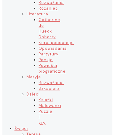
Rozważania
Różaniec
Literatura
Catherine
de
Hueck
Doherty
Korespondencje
Opowiadania
Partytury
Poezje
Powieści
biograficzne
Maryja
Rozważania
Szkaplerz
Dzieci
Książki
Malowanki
Puzzle
i
gry
Święci
Teresa