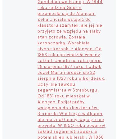
Gandelain we Francji. W 1844
roku rodzina Guérin
przeniosła się do Alençon.
Zelia chciała wstąpić do
klasztoru szarytek, ale jej nie
przyjęto ze względu na słaby
stan zdrowia. Została
koronczarką. Wyrabiała
słynne koronki z Alençon. Od
1853 roku prowadziła własny
zakład. Umarła na raka piersi
28 sierpnia 1877 roku. Ludwik
Józef Martin urodził się 22
sierpnia 1823 roku w Bordeaux.
Uczył się zawodu
zegarmistrza w Strasburgu.
Od 1831 roku mieszkał w
Alençon. Podjął próby
wstąpienia do klasztoru św.
Bernarda Wielkiego w Alpach,
ale nie znał łaciny, więc go nie
przyjęto. W 1850 roku otworzył
zakład zegarmistrzowski, a
potem sklep jubilerski. W 1858