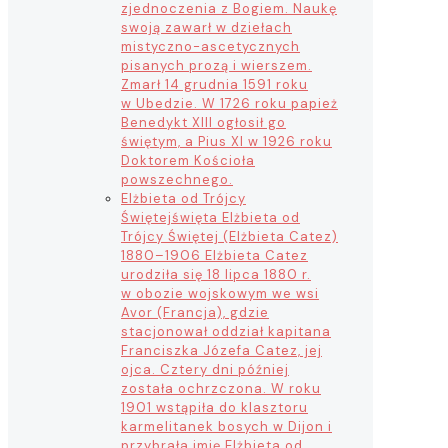
zjednoczenia z Bogiem. Naukę
swoją zawarł w dziełach
mistyczno-ascetycznych
pisanych prozą i wierszem.
Zmarł 14 grudnia 1591 roku
w Ubedzie. W 1726 roku papież
Benedykt XIII ogłosił go
świętym, a Pius XI w 1926 roku
Doktorem Kościoła
powszechnego.
Elżbieta od Trójcy
Świętej
święta Elżbieta od
Trójcy Świętej (Elżbieta Catez)
1880–1906 Elżbieta Catez
urodziła się 18 lipca 1880 r.
w obozie wojskowym we wsi
Avor (Francja), gdzie
stacjonował oddział kapitana
Franciszka Józefa Catez, jej
ojca. Cztery dni później
została ochrzczona. W roku
1901 wstąpiła do klasztoru
karmelitanek bosych w Dijon i
przybrała imię Elżbieta od