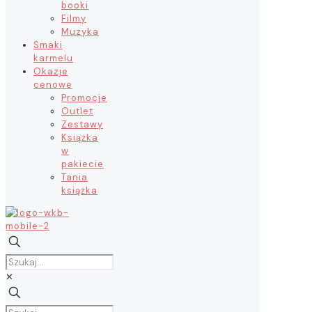
booki
Filmy
Muzyka
Smaki
karmelu
Okazje
cenowe
Promocje
Outlet
Zestawy
Książka
w
pakiecie
Tania
książka
✕