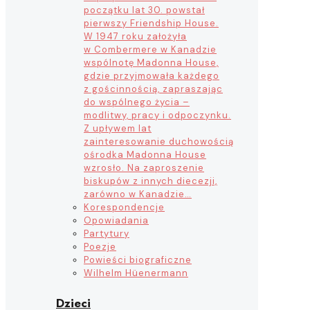
początku lat 30. powstał
pierwszy Friendship House.
W 1947 roku założyła
w Combermere w Kanadzie
wspólnotę Madonna House,
gdzie przyjmowała każdego
z gościnnością, zapraszając
do wspólnego życia –
modlitwy, pracy i odpoczynku.
Z upływem lat
zainteresowanie duchowością
ośrodka Madonna House
wzrosło. Na zaproszenie
biskupów z innych diecezji,
zarówno w Kanadzie…
Korespondencje
Opowiadania
Partytury
Poezje
Powieści biograficzne
Wilhelm Hüenermann
Dzieci