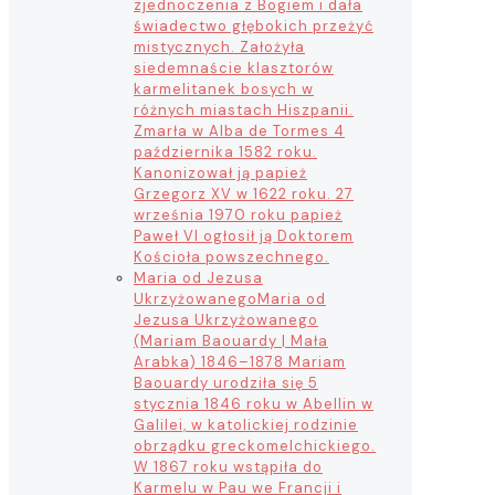
zjednoczenia z Bogiem i dała
świadectwo głębokich przeżyć
mistycznych. Założyła
siedemnaście klasztorów
karmelitanek bosych w
różnych miastach Hiszpanii.
Zmarła w Alba de Tormes 4
października 1582 roku.
Kanonizował ją papież
Grzegorz XV w 1622 roku. 27
września 1970 roku papież
Paweł VI ogłosił ją Doktorem
Kościoła powszechnego.
Maria od Jezusa
Ukrzyżowanego
Maria od
Jezusa Ukrzyżowanego
(Mariam Baouardy | Mała
Arabka) 1846–1878 Mariam
Baouardy urodziła się 5
stycznia 1846 roku w Abellin w
Galilei, w katolickiej rodzinie
obrządku greckomelchickiego.
W 1867 roku wstąpiła do
Karmelu w Pau we Francji i