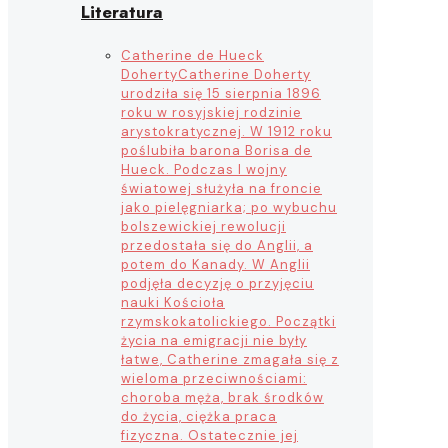
Literatura
Catherine de Hueck
Doherty
Catherine Doherty
urodziła się 15 sierpnia 1896
roku w rosyjskiej rodzinie
arystokratycznej. W 1912 roku
poślubiła barona Borisa de
Hueck. Podczas I wojny
światowej służyła na froncie
jako pielęgniarka; po wybuchu
bolszewickiej rewolucji
przedostała się do Anglii, a
potem do Kanady. W Anglii
podjęła decyzję o przyjęciu
nauki Kościoła
rzymskokatolickiego. Początki
życia na emigracji nie były
łatwe, Catherine zmagała się z
wieloma przeciwnościami:
choroba męża, brak środków
do życia, ciężka praca
fizyczna. Ostatecznie jej