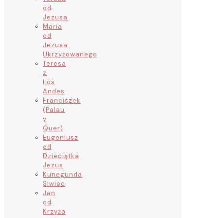
od
Jezusa
Maria
od
Jezusa
Ukrzyżowanego
Teresa
z
Los
Andes
Franciszek
(Palau
y
Quer)
Eugeniusz
od
Dzieciątka
Jezus
Kunegunda
Siwiec
Jan
od
Krzyża