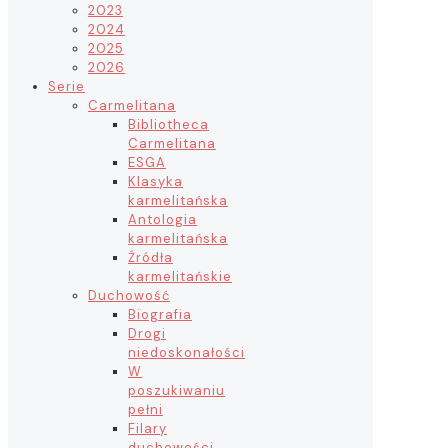
2023
2024
2025
2026
Serie
Carmelitana
Bibliotheca
Carmelitana
ESGA
Klasyka
karmelitańska
Antologia
karmelitańska
Źródła
karmelitańskie
Duchowość
Biografia
Drogi
niedoskonałości
W
poszukiwaniu
pełni
Filary
duchowości