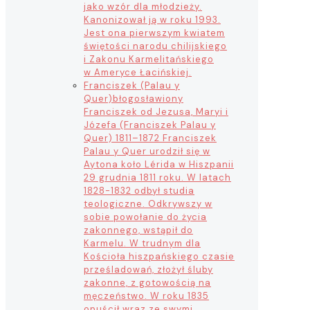
jako wzór dla młodzieży.
Kanonizował ją w roku 1993.
Jest ona pierwszym kwiatem
świętości narodu chilijskiego
i Zakonu Karmelitańskiego
w Ameryce Łacińskiej.
Franciszek (Palau y
Quer)
błogosławiony
Franciszek od Jezusa, Maryi i
Józefa (Franciszek Palau y
Quer) 1811–1872 Franciszek
Palau y Quer urodził się w
Aytona koło Lérida w Hiszpanii
29 grudnia 1811 roku. W latach
1828-1832 odbył studia
teologiczne. Odkrywszy w
sobie powołanie do życia
zakonnego, wstąpił do
Karmelu. W trudnym dla
Kościoła hiszpańskiego czasie
prześladowań, złożył śluby
zakonne, z gotowością na
męczeństwo. W roku 1835
opuścił wraz ze swymi