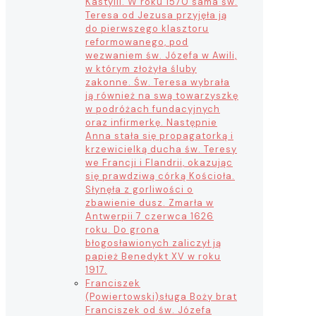
Kastylii. W roku 1570 sama św.
Teresa od Jezusa przyjęła ją
do pierwszego klasztoru
reformowanego, pod
wezwaniem św. Józefa w Awili,
w którym złożyła śluby
zakonne. Św. Teresa wybrała
ją również na swą towarzyszkę
w podróżach fundacyjnych
oraz infirmerkę. Następnie
Anna stała się propagatorką i
krzewicielką ducha św. Teresy
we Francji i Flandrii, okazując
się prawdziwą córką Kościoła.
Słynęła z gorliwości o
zbawienie dusz. Zmarła w
Antwerpii 7 czerwca 1626
roku. Do grona
błogosławionych zaliczył ją
papież Benedykt XV w roku
1917.
Franciszek
(Powiertowski)
sługa Boży brat
Franciszek od św. Józefa