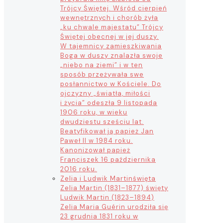
Trójcy Świętej. Wśród cierpień
wewnętrznych i chorób żyła
„ku chwale majestatu” Trójcy
Świętej obecnej w jej duszy.
W tajemnicy zamieszkiwania
Boga w duszy znalazła swoje
„niebo na ziemi” i w ten
sposób przeżywała swe
posłannictwo w Kościele. Do
ojczyzny „światła, miłości
i życia” odeszła 9 listopada
1906 roku, w wieku
dwudziestu sześciu lat.
Beatyfikował ją papież Jan
Paweł II w 1984 roku.
Kanonizował papież
Franciszek 16 października
2016 roku.
Zelia i Ludwik Martin
święta
Zelia Martin (1831–1877) święty
Ludwik Martin (1823–1894)
Zelia Maria Guérin urodziła się
23 grudnia 1831 roku w