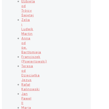
Elżbieta
od
Trójcy
Świętej
Zelia
i
Ludwik
Martin
Anna
od
św.
Bartłomieja
Franciszek
(Powiertowski)
Teresa
od
Dzieciątka
Jezus
Rafał
Kalinowski
Jan
Paweł
II
Maria