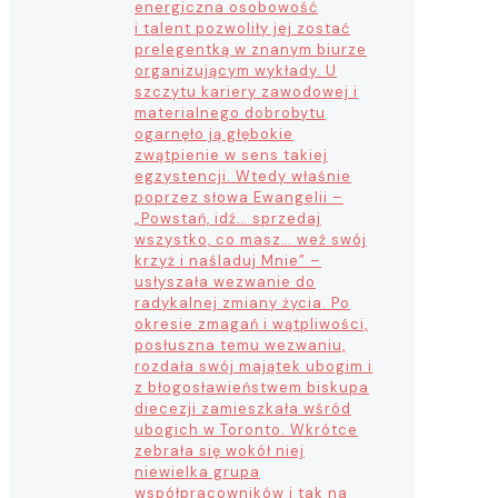
energiczna osobowość
i talent pozwoliły jej zostać
prelegentką w znanym biurze
organizującym wykłady. U
szczytu kariery zawodowej i
materialnego dobrobytu
ogarnęło ją głębokie
zwątpienie w sens takiej
egzystencji. Wtedy właśnie
poprzez słowa Ewangelii –
„Powstań, idź… sprzedaj
wszystko, co masz… weź swój
krzyż i naśladuj Mnie” –
usłyszała wezwanie do
radykalnej zmiany życia. Po
okresie zmagań i wątpliwości,
posłuszna temu wezwaniu,
rozdała swój majątek ubogim i
z błogosławieństwem biskupa
diecezji zamieszkała wśród
ubogich w Toronto. Wkrótce
zebrała się wokół niej
niewielka grupa
współpracowników i tak na