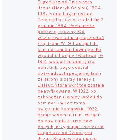
Eugeniusz od Dzieciątka
Jezus (Henryk Grialou) 1894–
1967 Maria Eugeniusz od
Dzieciątka Jezus urodził się 2
grudnia 1894. Pochodził z
pobożnej rodziny. Od
wczesnych lat pragnął zostać
księdzem. W 1911 wstąpił do
seminarium duchownego. Po
wybuchu I wojny światowej, w
1914, wstąpił do armii jako
ochotnik. Jego oddział
doświadczył specjalnej łaski
ze strony siostry Teresy z
Lisieux, która wkrótce została
beatyfikowana. W 1922, po
zakończeniu wojny, wrócił do
seminarium i otrzymał
święcenia kapłańskie. 1922,
będąc w seminarium, wstąpił
do nowicjatu karmelitów
bosych, przyjmując imię Maria
Eugeniusz od Dzieciątka
Jezus. Będąc w nowicjacie