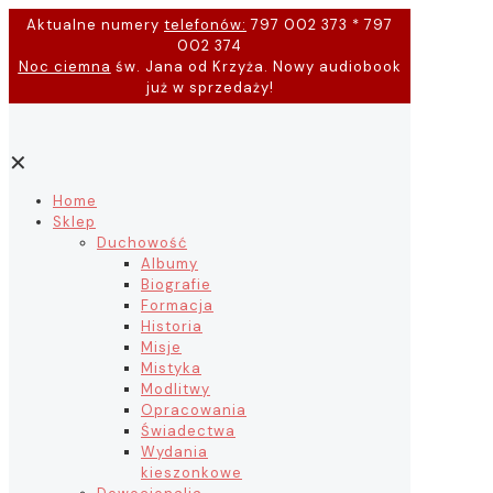
Aktualne numery
telefonów:
797 002 373 * 797
002 374
Noc ciemna
św. Jana od Krzyża. Nowy audiobook
już w sprzedaży!
✕
Home
Sklep
Duchowość
Albumy
Biografie
Formacja
Historia
Misje
Mistyka
Modlitwy
Opracowania
Świadectwa
Wydania
kieszonkowe