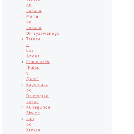
od
Jezusa
Maria
od
Jezusa
Ukrzyżowanego
Teresa
z
Los
Andes
Franciszek
(Palau
y
Quer)
Eugeniusz
od
Dzieciątka
Jezus
Kunegunda
Siwiec
Jan
od
Krzyża