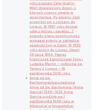
roku poślubił Zelię Guérin.
Mieli dziewięcioro dzieci, z
których czworo umarło w
dzieciństwie. Po śmierci Zelii
przeniósł się z córkami do
Lisieux. W 1887 roku doznał
udaru mózgu i paraliżu. Z
powodu stanu psychicznego
wymagał pobytu w zakładzie
opiekuńczym w Caen. W 1892
roku wrócił do Lisieux. Umarł
29 lipca 1894. Papież
Franciszek kanonizował Zelię i
Ludwika Martin – rodziców św.
Teresy z Lisieux – 18
października 2015 roku.
Anna od św.
Bartłomieja
błogosławiona
Anna od św. Bartłomieja (Anna
García) 1549–1626 Anna
García urodziła się 1
października 1549 roku w
Almendral w hiszpańskiej