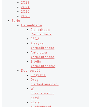
2023
2024
2025
2026
Serie
Carmelitana
Bibliotheca
Carmelitana
ESGA
Klasyka
karmelitańska
Antologia
karmelitańska
Źródła
karmelitańskie
Duchowość
Biografia
Drogi
niedoskonałości
W
poszukiwaniu
pełni
Filary
duchowości