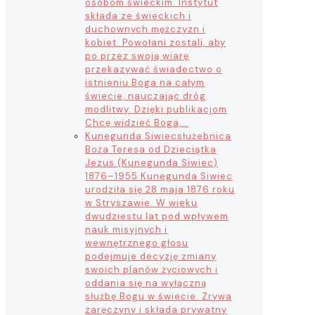
osobom świeckim. Instytut
składa ze świeckich i
duchownych mężczyzn i
kobiet. Powołani zostali, aby
po przez swoją wiarę
przekazywać świadectwo o
istnieniu Boga na całym
świecie, nauczając dróg
modlitwy. Dzięki publikacjom
Chcę widzieć Boga,…
Kunegunda Siwiec
służebnica
Boża Teresa od Dzieciątka
Jezus (Kunegunda Siwiec)
1876–1955 Kunegunda Siwiec
urodziła się 28 maja 1876 roku
w Stryszawie. W wieku
dwudziestu lat pod wpływem
nauk misyjnych i
wewnętrznego głosu
podejmuje decyzję zmiany
swoich planów życiowych i
oddania się na wyłączną
służbę Bogu w świecie. Zrywa
zaręczyny i składa prywatny