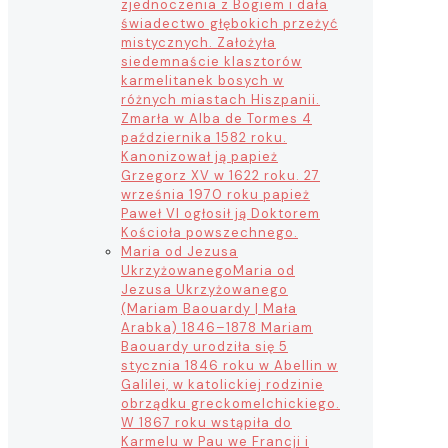
zjednoczenia z Bogiem i dała
świadectwo głębokich przeżyć
mistycznych. Założyła
siedemnaście klasztorów
karmelitanek bosych w
różnych miastach Hiszpanii.
Zmarła w Alba de Tormes 4
października 1582 roku.
Kanonizował ją papież
Grzegorz XV w 1622 roku. 27
września 1970 roku papież
Paweł VI ogłosił ją Doktorem
Kościoła powszechnego.
Maria od Jezusa
Ukrzyżowanego
Maria od
Jezusa Ukrzyżowanego
(Mariam Baouardy | Mała
Arabka) 1846–1878 Mariam
Baouardy urodziła się 5
stycznia 1846 roku w Abellin w
Galilei, w katolickiej rodzinie
obrządku greckomelchickiego.
W 1867 roku wstąpiła do
Karmelu w Pau we Francji i