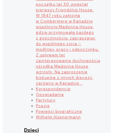
początku lat 30. powstał
pierwszy Friendship House.
W 1947 roku założyła
w Combermere w Kanadzie
wspólnotę Madonna House,
gdzie przyjmowała każdego
z gościnnością, zapraszając
do wspólnego życia –
modlitwy, pracy i odpoczynku.
Z upływem lat
zainteresowanie duchowością
ośrodka Madonna House
wzrosło. Na zaproszenie
biskupów z innych diecezji,
zarówno w Kanadzie…
Korespondencje
Opowiadania
Partytury
Poezje
Powieści biograficzne
Wilhelm Hüenermann
Dzieci