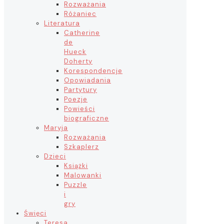
Rozważania
Różaniec
Literatura
Catherine
de
Hueck
Doherty
Korespondencje
Opowiadania
Partytury
Poezje
Powieści
biograficzne
Maryja
Rozważania
Szkaplerz
Dzieci
Książki
Malowanki
Puzzle
i
gry
Święci
Teresa