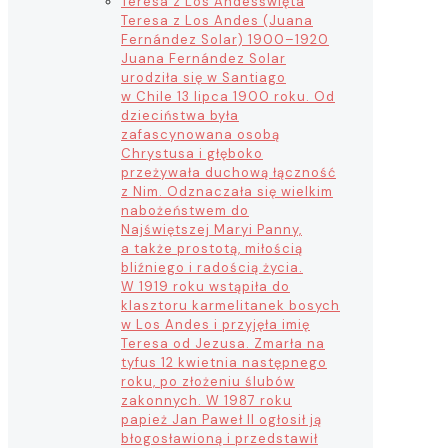
Teresa z Los Andes
święta
Teresa z Los Andes (Juana
Fernández Solar) 1900–1920
Juana Fernández Solar
urodziła się w Santiago
w Chile 13 lipca 1900 roku. Od
dzieciństwa była
zafascynowana osobą
Chrystusa i głęboko
przeżywała duchową łączność
z Nim. Odznaczała się wielkim
nabożeństwem do
Najświętszej Maryi Panny,
a także prostotą, miłością
bliźniego i radością życia.
W 1919 roku wstąpiła do
klasztoru karmelitanek bosych
w Los Andes i przyjęła imię
Teresa od Jezusa. Zmarła na
tyfus 12 kwietnia następnego
roku, po złożeniu ślubów
zakonnych. W 1987 roku
papież Jan Paweł II ogłosił ją
błogosławioną i przedstawił