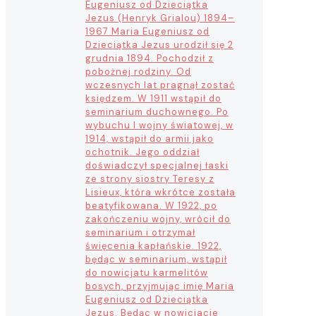
Eugeniusz od Dzieciątka
Jezus (Henryk Grialou) 1894–
1967 Maria Eugeniusz od
Dzieciątka Jezus urodził się 2
grudnia 1894. Pochodził z
pobożnej rodziny. Od
wczesnych lat pragnął zostać
księdzem. W 1911 wstąpił do
seminarium duchownego. Po
wybuchu I wojny światowej, w
1914, wstąpił do armii jako
ochotnik. Jego oddział
doświadczył specjalnej łaski
ze strony siostry Teresy z
Lisieux, która wkrótce została
beatyfikowana. W 1922, po
zakończeniu wojny, wrócił do
seminarium i otrzymał
święcenia kapłańskie. 1922,
będąc w seminarium, wstąpił
do nowicjatu karmelitów
bosych, przyjmując imię Maria
Eugeniusz od Dzieciątka
Jezus. Będąc w nowicjacie