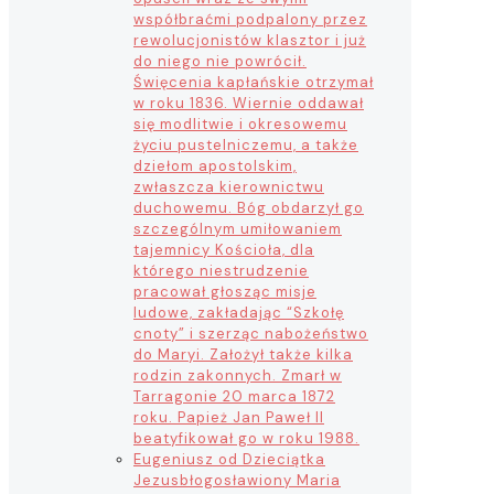
współbraćmi podpalony przez
rewolucjonistów klasztor i już
do niego nie powrócił.
Święcenia kapłańskie otrzymał
w roku 1836. Wiernie oddawał
się modlitwie i okresowemu
życiu pustelniczemu, a także
dziełom apostolskim,
zwłaszcza kierownictwu
duchowemu. Bóg obdarzył go
szczególnym umiłowaniem
tajemnicy Kościoła, dla
którego niestrudzenie
pracował głosząc misje
ludowe, zakładając “Szkołę
cnoty” i szerząc nabożeństwo
do Maryi. Założył także kilka
rodzin zakonnych. Zmarł w
Tarragonie 20 marca 1872
roku. Papież Jan Paweł II
beatyfikował go w roku 1988.
Eugeniusz od Dzieciątka
Jezus
błogosławiony Maria