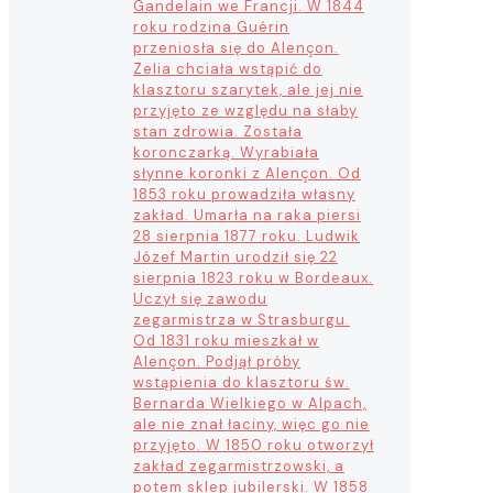
Gandelain we Francji. W 1844
roku rodzina Guérin
przeniosła się do Alençon.
Zelia chciała wstąpić do
klasztoru szarytek, ale jej nie
przyjęto ze względu na słaby
stan zdrowia. Została
koronczarką. Wyrabiała
słynne koronki z Alençon. Od
1853 roku prowadziła własny
zakład. Umarła na raka piersi
28 sierpnia 1877 roku. Ludwik
Józef Martin urodził się 22
sierpnia 1823 roku w Bordeaux.
Uczył się zawodu
zegarmistrza w Strasburgu.
Od 1831 roku mieszkał w
Alençon. Podjął próby
wstąpienia do klasztoru św.
Bernarda Wielkiego w Alpach,
ale nie znał łaciny, więc go nie
przyjęto. W 1850 roku otworzył
zakład zegarmistrzowski, a
potem sklep jubilerski. W 1858