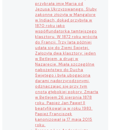
przybrała imię Maria od
Jezusa Ukrzyżowanego. Śluby
zakonne złożyła w Mangalore
w Indiach, dokąd przybyła w
1870 roku jako
współfundatorka tamtejszego
klasztoru. W 1872 roku wróciła
do Francji. Trzy lata później
udała się do Ziemi Świętej.
Założyła dwa klasztory: jeden
w Betlejem, a drugi w
Nazarecie. Miała szczególne
nabożeństwo do Ducha
Świętego i była ubogacona
darami nadprzyrodzonymi,
odznaczając się przy tym
cnotą głębokiej pokory. Zmarła
w Betlejem 26 sierpnia 1878
roku. Papież Jan Paweł II
beatyfikował ją w roku 1983.
Papież Franciszek
kanonizował ją 17 maja 2015
roku.