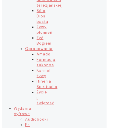
terezjańskiej
Sólo
Dios
basta
Żywy
płomień
Żyć
Bogiem
Opracowania
Amado
Formacja
zakonna
Karmel
żywy
Itineria
Spiritualia
Życie
i
świętość
Wydania
cyfrowe
Audiobooki
E-