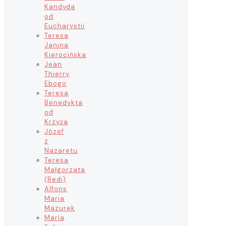
Kandyda
od
Eucharystii
Teresa
Janina
Kierocińska
Jean
Thierry
Ebogo
Teresa
Benedykta
od
Krzyża
Józef
z
Nazaretu
Teresa
Małgorzata
(Redi)
Alfons
Maria
Mazurek
Maria