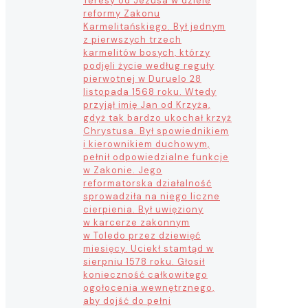
Teresy od Jezusa w dziele
reformy Zakonu
Karmelitańskiego. Był jednym
z pierwszych trzech
karmelitów bosych, którzy
podjęli życie według reguły
pierwotnej w Duruelo 28
listopada 1568 roku. Wtedy
przyjął imię Jan od Krzyża,
gdyż tak bardzo ukochał krzyż
Chrystusa. Był spowiednikiem
i kierownikiem duchowym,
pełnił odpowiedzialne funkcje
w Zakonie. Jego
reformatorska działalność
sprowadziła na niego liczne
cierpienia. Był uwięziony
w karcerze zakonnym
w Toledo przez dziewięć
miesięcy. Uciekł stamtąd w
sierpniu 1578 roku. Głosił
konieczność całkowitego
ogołocenia wewnętrznego,
aby dojść do pełni