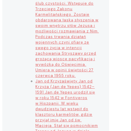
ślub czystości. Wstępuje do
Trzeciego Zakonu
Karmelitańskiego. Zostaje
obdarowana łaską słyszenia w
swoim wnętrzu słów Jezusa i
możliwości rozmawiania z Nim.
Podczas trwania działań
wojennych czyni ofiarę ze
swego życia w intencji
zachowania Stryszawy przed
grożącą wiosce pacyfikacją i
wywózką do Oświęcimia.
Umiera w opinii świętości 27
czerwca 1955 roku.
Jan od Krzyża
święty Jan od
Krzyża (Jan de Yepes) 1542–
1591 Jan de Yepes urodził się
w roku 1542 w Fontiveros
w Hiszpanii. W wieku
dwudziestu lat wstąpił do
klasztoru karmelitów, gdzie
przyjął imię Jan od św.
Macieja. Stał się pomocnikiem