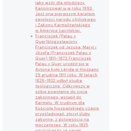
jako wzór dla młodzieży.
Kanonizował ją w roku 1993.
Jest ona pierwszym kwiatem
świętości narodu chilijskiego
i Zakonu Karmelitańskiego
w Ameryce Łacińskiej.
Franciszek (Palau y
Quer)
błogosławiony
Franciszek od Jezusa, Maryi i
Józefa (Franciszek Palau y
Quer) 1811–1872 Franciszek
Palau y Quer urodził się w
Aytona koło Lérida w Hiszpanii
29 grudnia 1811 roku. W latach
1828-1832 odbył studia
teologiczne. Odkrywszy w
sobie powołanie do życia
zakonnego, wstąpił do
Karmelu. W trudnym dla
Kościoła hiszpańskiego czasie
prześladowań, złożył śluby
zakonne, z gotowością na
męczeństwo. W roku 1835
opuścił wraz ze swymi