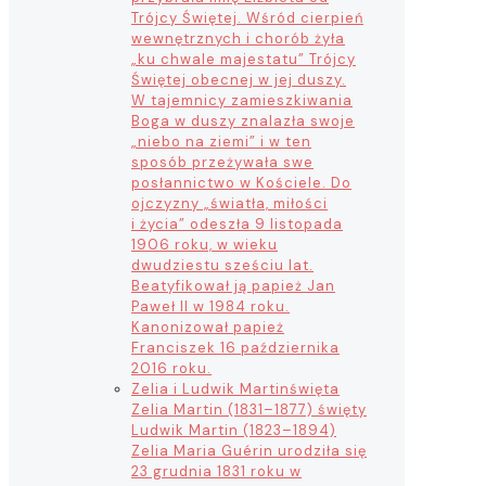
Trójcy Świętej. Wśród cierpień
wewnętrznych i chorób żyła
„ku chwale majestatu” Trójcy
Świętej obecnej w jej duszy.
W tajemnicy zamieszkiwania
Boga w duszy znalazła swoje
„niebo na ziemi” i w ten
sposób przeżywała swe
posłannictwo w Kościele. Do
ojczyzny „światła, miłości
i życia” odeszła 9 listopada
1906 roku, w wieku
dwudziestu sześciu lat.
Beatyfikował ją papież Jan
Paweł II w 1984 roku.
Kanonizował papież
Franciszek 16 października
2016 roku.
Zelia i Ludwik Martin
święta
Zelia Martin (1831–1877) święty
Ludwik Martin (1823–1894)
Zelia Maria Guérin urodziła się
23 grudnia 1831 roku w