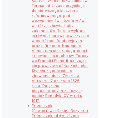
Kastylii. W roku 1570 sama św.
Teresa od Jezusa przyjęła ją
do pierwszego klasztoru
reformowanego, pod
wezwaniem św. Józefa w Awili,
w którym złożyła śluby
zakonne. Św. Teresa wybrała
ją również na swą towarzyszkę
w podróżach fundacyjnych
oraz infirmerkę. Następnie
Anna stała się propagatorką i
krzewicielką ducha św. Teresy
we Francji i Flandrii, okazując
się prawdziwą córką Kościoła.
Słynęła z gorliwości o
zbawienie dusz. Zmarła w
Antwerpii 7 czerwca 1626
roku. Do grona
błogosławionych zaliczył ją
papież Benedykt XV w roku
1917.
Franciszek
(Powiertowski)
sługa Boży brat
Franciszek od św. Józefa