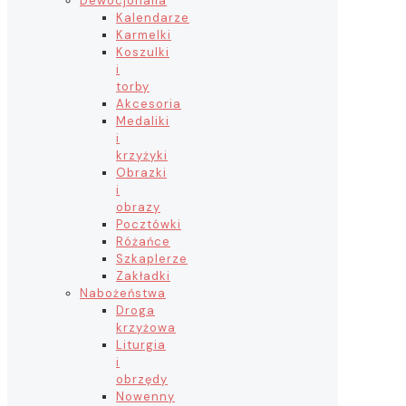
Dewocjonalia
Kalendarze
Karmelki
Koszulki
i
torby
Akcesoria
Medaliki
i
krzyżyki
Obrazki
i
obrazy
Pocztówki
Różańce
Szkaplerze
Zakładki
Nabożeństwa
Droga
krzyżowa
Liturgia
i
obrzędy
Nowenny