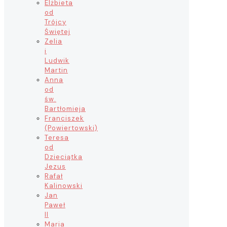
Elżbieta
od
Trójcy
Świętej
Zelia
i
Ludwik
Martin
Anna
od
św.
Bartłomieja
Franciszek
(Powiertowski)
Teresa
od
Dzieciątka
Jezus
Rafał
Kalinowski
Jan
Paweł
II
Maria