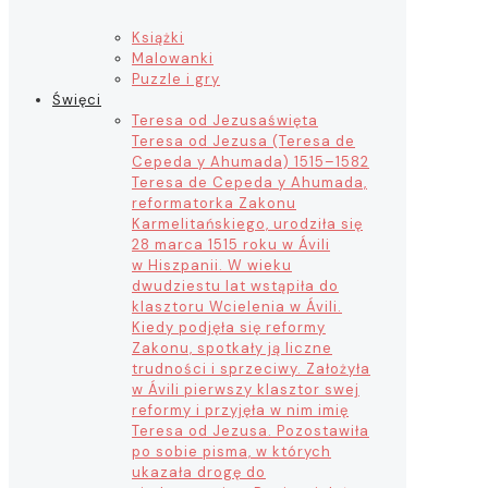
Książki
Malowanki
Puzzle i gry
Święci
Teresa od Jezusa
święta
Teresa od Jezusa (Teresa de
Cepeda y Ahumada) 1515–1582
Teresa de Cepeda y Ahumada,
reformatorka Zakonu
Karmelitańskiego, urodziła się
28 marca 1515 roku w Ávili
w Hiszpanii. W wieku
dwudziestu lat wstąpiła do
klasztoru Wcielenia w Ávili.
Kiedy podjęła się reformy
Zakonu, spotkały ją liczne
trudności i sprzeciwy. Założyła
w Ávili pierwszy klasztor swej
reformy i przyjęła w nim imię
Teresa od Jezusa. Pozostawiła
po sobie pisma, w których
ukazała drogę do