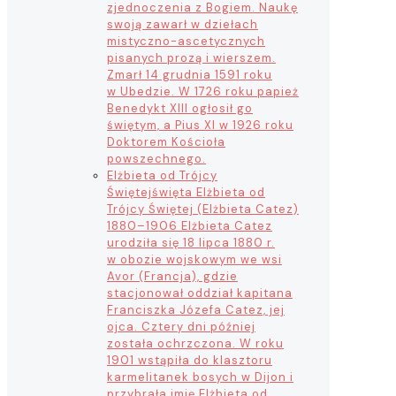
zjednoczenia z Bogiem. Naukę
swoją zawarł w dziełach
mistyczno-ascetycznych
pisanych prozą i wierszem.
Zmarł 14 grudnia 1591 roku
w Ubedzie. W 1726 roku papież
Benedykt XIII ogłosił go
świętym, a Pius XI w 1926 roku
Doktorem Kościoła
powszechnego.
Elżbieta od Trójcy
Świętej
święta Elżbieta od
Trójcy Świętej (Elżbieta Catez)
1880–1906 Elżbieta Catez
urodziła się 18 lipca 1880 r.
w obozie wojskowym we wsi
Avor (Francja), gdzie
stacjonował oddział kapitana
Franciszka Józefa Catez, jej
ojca. Cztery dni później
została ochrzczona. W roku
1901 wstąpiła do klasztoru
karmelitanek bosych w Dijon i
przybrała imię Elżbieta od