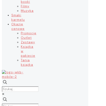
booki
Filmy
Muzyka
Smaki
karmelu
Okazje
cenowe
Promocje
Outlet
Zestawy
Książka
w
pakiecie
Tania
książka
✕