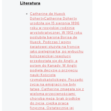
Literatura
Catherine de Hueck
Doherty
Catherine Doherty
urodziła się 15 sierpnia 1896
roku w rosyjskiej rodzinie
arystokratycznej. W 1912 roku
poślubiła barona Borisa de
Hueck. Podczas I wojny
światowej służyła na froncie
jako pielęgniarka; po wybuchu
bolszewickiej rewolucji
przedostała się do Anglii, a
potem do Kanady. W Anglii
podjęła decyzję o przyjęciu
nauki Kościoła
rzymskokatolickiego. Początki
życia na emigracji nie były
łatwe, Catherine zmagała się z
wieloma przeciwnościami:
choroba męża, brak środków
do życia, ciężka praca
fizyczna. Ostatecznie jej