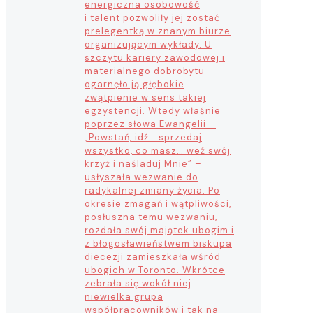
energiczna osobowość
i talent pozwoliły jej zostać
prelegentką w znanym biurze
organizującym wykłady. U
szczytu kariery zawodowej i
materialnego dobrobytu
ogarnęło ją głębokie
zwątpienie w sens takiej
egzystencji. Wtedy właśnie
poprzez słowa Ewangelii –
„Powstań, idź… sprzedaj
wszystko, co masz… weź swój
krzyż i naśladuj Mnie” –
usłyszała wezwanie do
radykalnej zmiany życia. Po
okresie zmagań i wątpliwości,
posłuszna temu wezwaniu,
rozdała swój majątek ubogim i
z błogosławieństwem biskupa
diecezji zamieszkała wśród
ubogich w Toronto. Wkrótce
zebrała się wokół niej
niewielka grupa
współpracowników i tak na